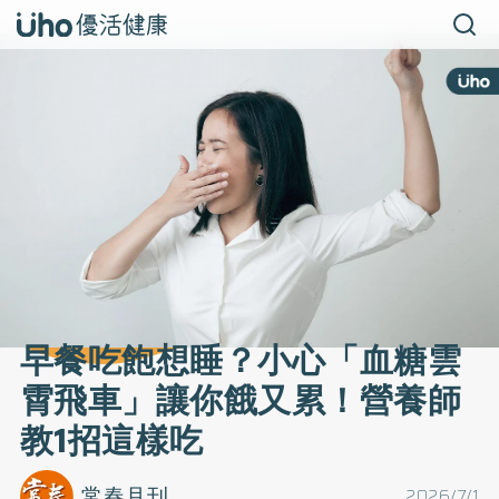
早餐吃飽想睡？小心「血糖雲
霄飛車」讓你餓又累！營養師
教1招這樣吃
常春月刊
2026/7/1