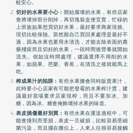
較安心。
切好的水果要小心：
開始腐壞的水果，有些店家
會將壞掉部分削掉，再切塊裝盒便宜賣，忙碌的
上班族如果想買切好水果，最好要求商家現挑、
現切比較保險。當然能自己買回來處理是最好不
過，因為水果也要用水清洗，才能去除表面的農
藥殘留而且切好的水果，一段時間後營養就開始
流失。假如沒時間處理，建議選擇不用削的水
果，如蘋果、芭樂、香蕉，在清洗之後就能馬上
吃。
榨成果汁的陷阱：
有些水果攤會同時販賣果汁，
此時要小心店家有可能把發霉的水果榨汁賣，建
議最好當場要求店家現榨，而且不要加冰、加
糖，因為冰、糖會掩飾壞掉水果的味道。
表皮損傷最好別買：
有些水果在運送過程中，可
能會撞到而受損，表皮一旦破損，比較容易受細
菌污染，而且擺在攤位上，人來人往很容易接觸