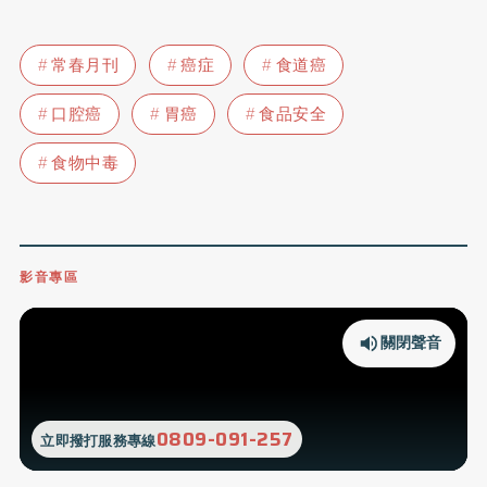
常春月刊
癌症
食道癌
口腔癌
胃癌
食品安全
食物中毒
影音專區
關閉聲音
0809-091-257
立即撥打服務專線