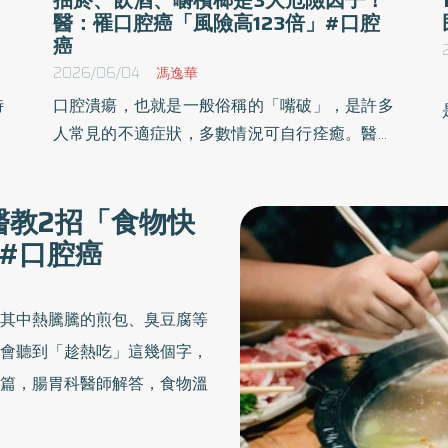
醫：罹口腔癌「風險高123倍」#口腔
癌
2026/06/04
馮逸華
時
口腔潰瘍，也就是一般俗稱的「嘴破」，是許多
削
人常見的不適症狀，多數情況可自行痊癒。醫師
以
提醒，若口腔潰瘍超過2週仍未改善，或反覆發
整
作、範圍變大，就可能不是單純嘴破，而必須考
醫教2招「食物快
症
慮是否有惡性病變的可能性，特別是口腔癌。口
#口腔癌
腔癌長年位居台灣男性常見癌症前列，若能及早
發現、及早治療，可降低疾病對健康與家庭生活
行
的衝擊。
其中熱騰騰的煎包、臭豆腐等
會聽到「趁熱吃」這幾個字，
篇，腸胃科醫師解答，食物溫