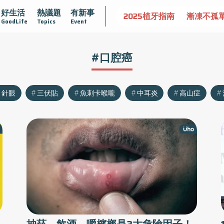
好生活
熱議題
有新事
守護骨骼健康
達文西手術專欄
2025植牙指南
漸凍不孤
GoodLife
Topics
Event
#口腔癌
針眼
三伏貼
魚刺卡喉嚨
中耳炎
高山症
抽菸、飲酒、嚼檳榔是3大危險因子！