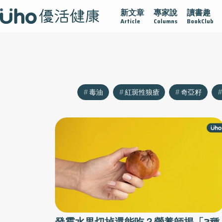
新文章
專家說
讀書趣
疫情保衛戰
再生醫學
愛的未來視
認識攝護腺肥大
Article
Columns
BookClub
毒油
紅斑性狼瘡
奇亞籽
發霉水果切掉還能吃？營養師揭「3種