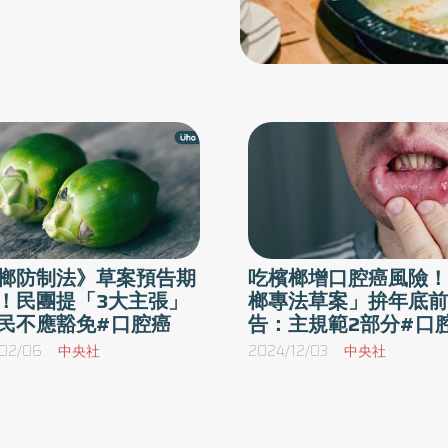
榔
篩檢
榔防制法》草案預告期
吃檳榔增口腔癌風險！
！民團提「3大主張」
榔專法草案」拚年底前
民不應豁免#口腔癌
告：主規範2部分#口
02/06
中央社
2024/12/03
中央社