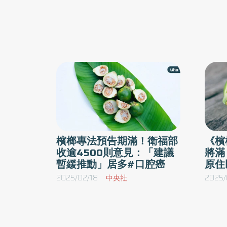
檳榔專法預告期滿！衛福部
《檳
收逾4500則意見：「建議
將滿
暫緩推動」居多#口腔癌
原住
2025/02/18
中央社
2025/