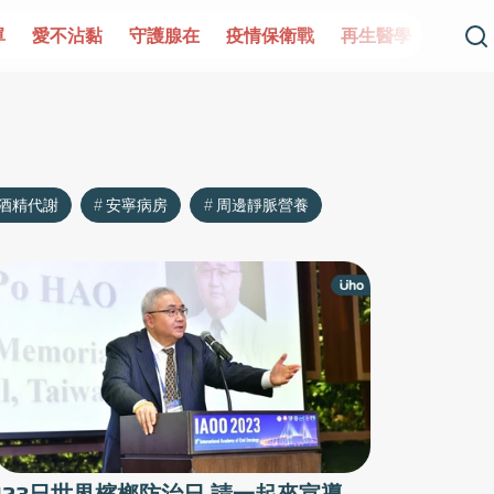
單
愛不沾黏
守護腺在
疫情保衛戰
再生醫學
愛的未
酒精代謝
安寧病房
周邊靜脈營養
123日世界檳榔防治日 請一起來宣導