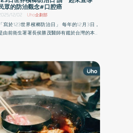
民眾的防治觀念#口腔癌
2025/12/02
Uho企劃部
「寫於123世界檳榔防治日」 每年的12月3日，
是由前衛生署署長侯勝茂醫師有鑑於台灣的本土
公衞研究顯示，若民眾同時有抽菸、嚼檳榔及喝
酒習慣，則罹患口腔癌的機率會比一般人高出
123倍，而於1997年制定每年的12月3號為「123
世界檳榔防治日」。 其旨在提高大眾對嚼食檳榔
的健康風險認知，並鼓勵民眾拒絕檳榔、定期進
口腔癌篩檢。 檳榔的危險性 • 一級致癌物：國
際癌症研究總署已將檳榔列為一級致癌物，長期
嚼食可能導致口腔癌，不論是否添加其他配料。
• 高風險因子：約有九成的口腔癌患者有嚼食檳
榔的習慣。 • 多種癌症風險：嚼食檳榔可能增加
罹患口腔癌、咽癌、食道癌、肝膽癌及肺癌的機
率。 • 其他副作用：長期嚼食會導致口腔黏膜纖