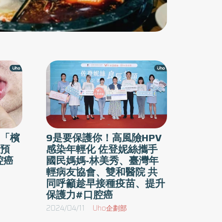
維化，使嘴巴張不大，並可能引起牙周病變。 檳
防治日 • 目的：呼籲民眾拒絕檳榔，並鼓勵定
期進行口腔癌篩檢，以降低口腔癌的發生率與死
亡率。 • 篩檢補助：政府補助30歲以上吸菸或嚼
檳榔（含已戒）者，每2年可接受免費的口腔黏
膜檢查。嚼檳榔（含已戒）的原住民可提前至18
歲開始。 • 篩檢方式：攜帶健保卡至健保特約的
牙科或耳鼻喉科醫療院所即可接受免費口腔檢查
。 台灣曾是全世界在男性口腔癌標準化罹癌
「檳
9是要保護你！高風險HPV
機率排名上的第一名，而且口腔癌在台灣更是男
預
感染年輕化 佐登妮絲攜手
性罹癌機率位居第四名的殺手。 台灣每年有1萬1
腔癌
國民媽媽-林美秀、臺灣年
千人 因嚼檳榔而導致口腔癌 及食道癌，且死亡
輕病友協會、雙和醫院 共
近6千人 。台灣的健保支出，在這兩項癌症更達
同呼籲趁早接種疫苗、提升
保護力#口腔癌
140億，可謂驚人。 但近年來台灣在產、官、學
各界攜手努力下，已在檳榔口腔癌的防治上，獲
2024/04/11
Uho企劃部
得重大成就，而成為全世界進行國家口腔癌篩檢