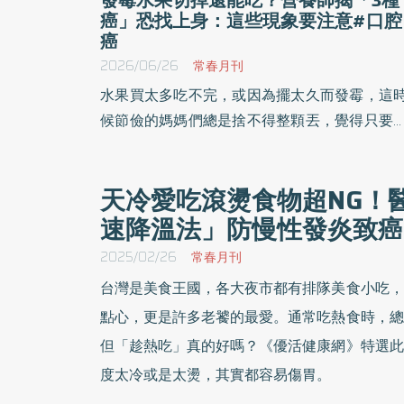
癌」恐找上身：這些現象要注意#口腔
癌
2026/06/26
常春月刊
水果買太多吃不完，或因為擺太久而發霉，這
候節儉的媽媽們總是捨不得整顆丟，覺得只要
去爛掉的部分，其餘沒壞掉的地方，應該還可
吃吧？《優活健康網》特選此篇，醫師警告，
天冷愛吃滾燙食物超NG！
顆水果受到黴菌的污染，可能導致腸胃不適
速降溫法」防慢性發炎致癌
狀，長期吃不新鮮水果，更可能有致癌風險。
2025/02/26
常春月刊
台灣是美食王國，各大夜市都有排隊美食小吃，
點心，更是許多老饕的最愛。通常吃熱食時，總
但「趁熱吃」真的好嗎？《優活健康網》特選此
度太冷或是太燙，其實都容易傷胃。