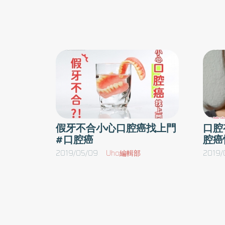
塊。‧ 舌頭：用一塊紗布，抓牢舌頭，儘量往
唇、頰黏膜（唇和臉頰的內襯）、牙齒、舌頭
由嘴巴左端移到右端，檢查其靈活程度，同時檢
方的口腔底部、前三分之二的舌頭、口腔頂部
著腔頂檢查舌頭下面，每一步都要注意腫瘤或異
前面部分（硬顎）、牙齦以及臼齒後方的小
腔底以一隻手指去摸就能檢查，可以查出異常
域。台灣地區口腔癌好發的部位是舌頭及頰
癌？一、 避免長期直接曝露於強烈的陽光下。
膜。口腔癌早期治療 5年存活率為78%衛生福
部臺北醫院耳鼻喉科李家萱醫師特別說明，口
塗抹油膏。二、 避免菸草、紙菸、菸斗、檳榔
癌只要早期接受適當的治療，5年的存活率第0
刺激。三、 如果有不正的牙齒或假牙，對周圍
到第1期的5年存活率為78%，且僅需小型手術
矯正。四、 口腔內發現有任何腫塊贅肉、脫皮
不會造成臉部變形。若是晚期（第三、四期）
假牙不合小心口腔癌找上門
口腔
期而未痊癒就應該就醫。五、 飲食要正常，食
#口腔癌
腔癌
手術困難度較高、可能會進行手術、電療以及
其他營養要素缺乏所造成的口腔黏膜變化，可能
療，可能必須面對外觀及口腔功能暫時或永久
2019/05/09
Uho編輯部
2019/
期使用熱度太高的食物和烈酒。七、經常刷牙漱
改變。建議江先生戒菸戒檳榔，並配合斷層掃
切片術後注意事項雖說口腔黏膜切片的風險不高
及口腔切片等檢查。後來切片結果確診為「口
癌第二期」。口腔癌可能的危險因子（1）嚼
過後仍需要注意以下事項，避免造成傷口裂開。
檳榔、吸菸、喝酒。（2）陽光照射。（3）
口、不吐口水，以及不抽菸、喝酒、嚼檳榔。二
牙、不當的假牙。（4）不良的口腔衛生。（5