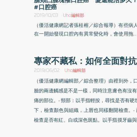
#口腔癌
2019/10/03
Uho編輯部
（優活健康網記者張桂榕／綜合報導）有些病
在一開始發現口腔內有異常變化時，會使用拖
戰術，希望日子拖著拖著、病情可能就好了，
能是害怕面對疾病，尤其當口腔癌臨床病變通
專家不藏私：如何全面對抗
不明顯，病人常常置之不理，等到口腔內的狀
變嚴重後才會來就醫。牙齦及臉頰交界處有凸
2019/06/02
Uho編輯部
腫塊的江先生，在太太陪伴下就醫，不規則的
（優活健康網編輯部／綜合整理）由裡到外，口
緣和有乳突狀突出使得左臉頰有膨出就像含了
臉的兩邊觸感是不是一樣，同時注意膚色有沒有
西，經切片檢查確診為「口腔癌」。在問診檢
痛的部位。‧ 頸部：以手指輕按，尋找是否有硬
過程中，江太太直抱怨是因為江先生重面子「
下，檢查顏色與組織，上唇也同樣翻開檢查。‧
平常勸他戒菸戒檳榔都不聽，這男人都不聽耶
愛面子啦，長了腫塊還隱瞞到不能再瞞才說
檢查是否有紅、白或深色斑點。以手指摸牙齒與
口。」口腔癌為發生在口腔部位之惡性腫瘤的
塊，是否平滑。‧ 口腔頂：頭往後仰嘴巴張大
稱，90%屬於鱗狀細胞癌，口腔包括的部位