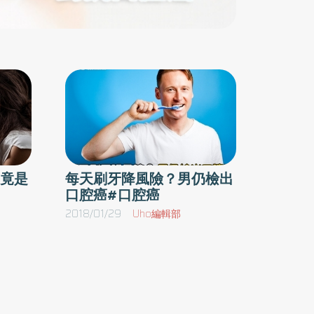
物、製作不當的假牙與牙套……等，都可能造成口
腔癌。口腔癌的警訊 應儘速就醫檢查1） 口腔
黏膜顏色或外表形狀改變：變白、紅、黑、褐，
且無法抹去。2） 潰瘍：超過兩週以上未癒合之
口腔黏膜潰瘍。3） 腫塊：口內或頸部任何部位
不明原因之腫塊。4） 舌的運動與知覺：舌頭的
活動性受限制，導致咀嚼、吞嚥、說話困難或舌
頭半側知覺喪失麻木。5） 顎骨與牙齒：顎骨局
部腫大，導致臉部左右不對稱。6） 口腔黏膜之
竟是
每天刷牙降風險？男仍檢出
口腔癌#口腔癌
知覺與開口度：口腔黏膜乾澀灼熱有刺痛感，開
口有受限制，張嘴時口腔黏膜拉緊。不會痛的腫
2018/01/29
Uho編輯部
塊 更應當心國軍台中總醫院耳鼻喉科賴文森醫
師表示，一般頸部腫塊是因發炎反應而產生，良
性的淋巴腺炎會有疼痛感，通常在2至3週內慢慢
變小、甚至消失。而大部分癌症轉移至頸部所產
生的腫塊是不會痛的，因此不會痛的腫塊反而更