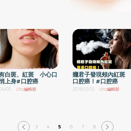
外拉，以檢查上舌面，再把舌頭
下
及死亡率居高不下的主因，因為檳榔裡的「檳榔
查舌頭兩側。最後，把舌尖抵
的
素」、「檳榔鹼」、「石灰」、「檳榔果」及
常的顏色。‧ 口腔底：檢查口
區
「荖花」，均具有致癌物質，易造成口腔癌粘膜
的硬塊或腫瘤。怎樣預防口腔
黏
病變發生，嚴重時更會惡化成癌細胞。戒菸戒檳
必要時，戴寬邊的帽子，或是
利
榔 才是遠離口腔癌最有效方式口腔癌是泛指發
腔
生在口腔之惡性腫瘤的稱呼，以鱗狀細胞癌居
等長期對唇、舌和口腔黏膜的
期
多，好發於40~60歲間男女的舌癌為常見口腔癌
組織有所磨擦，應該請牙醫生
，
類型之一。為遠離口腔癌，邱怡喬醫師呼籲有嚼
落屑或是顏色變化，超過兩星
，
食檳榔習慣者，應戒菸、戒檳榔和定期口腔黏膜
有白斑、紅斑 小心口
癮君子發現頰內紅斑 
物營養要均衡。有時維他命或
悄上身#口腔癌
口腔癌！#口腔癌
化
檢查。口腔黏膜檢查不會疼痛，是由醫生目視或
誘致癌病的發生。六、避免長
的
觸診口腔黏膜，看有無疑似癌前病變或癌症的病
04/05
Uho編輯部
2018/12/12
Uho編輯部
口，保持口腔衛生。口腔黏膜
瞄
兆，除可早期找到口腔癌外，更重要的是要找出
，但還是手術的一種，當手術
腔
癌前病變並予以適當治療以早期阻斷癌症的發
食
生，減少日後再發生癌前病變與癌症的風險。健
一、 記住３不做：不吸吮傷
蛀
保可補助口腔黏膜檢查目前針對有嚼檳榔或吸菸
、 手術當天以流質或半流質
3
4
5
6
7
8
）
的朋友，國民健康署補助30歲以上嚼檳榔（含已