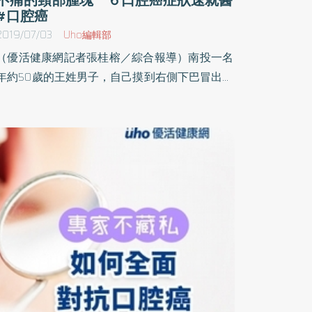
#口腔癌
2019/07/03
Uho編輯部
（優活健康網記者張桂榕／綜合報導）南投一名
年約50歲的王姓男子，自己摸到右側下巴冒出一
顆2公分大的腫塊大約有3週之久，雖然沒有疼痛
感，但在太太的要求下，至耳鼻喉科門診檢查，
醫師建議接受切片檢查，診斷是轉移性鱗狀上皮
癌，之後再進一步接受相關分期檢查，確診為口
腔癌第四期。口腔癌 大部分屬「鱗狀細胞癌」
口腔癌為發生在口腔的惡性腫瘤的總稱，大部分
屬鱗狀細胞癌，可出現在口腔的任何部位，在台
灣地區以舌癌與頰膜癌為大宗。口腔癌的發生與
口腔長期受到刺激而產生細胞變性有密切的關
係，其中以嚼食檳榔為最主要的原因，其他如：
抽菸、喝酒、梅毒、過度陽光照射、長期營養缺
陷、口腔衛生不良、尖銳的蛀牙、破損的補綴