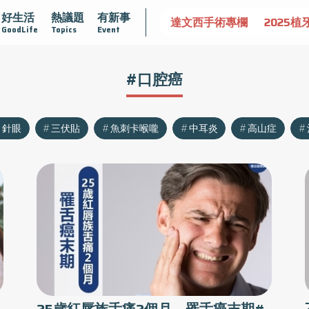
好生活
熱議題
有新事
認識攝護腺肥大
守護骨骼健康
達文西手術專欄
2025植
GoodLife
Topics
Event
#口腔癌
針眼
三伏貼
魚刺卡喉嚨
中耳炎
高山症
？
25歲紅唇族舌痛2個月 罹舌癌末期#