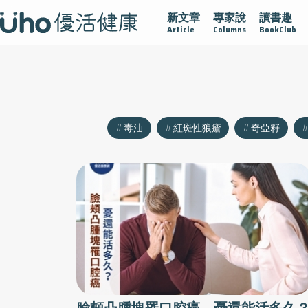
新文章
專家說
讀書趣
沾黏
守護腺在
疫情保衛戰
再生醫學
愛的未來視
Article
Columns
BookClub
毒油
紅斑性狼瘡
奇亞籽
臉頰凸腫塊罹口腔癌 憂還能活多久