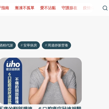
牙指南
漸凍不孤單
愛不沾黏
守護腺在
疫情保衛戰
酒精代謝
安寧病房
周邊靜脈營養
不痛的頸部腫塊 ６口腔癌症狀速就醫