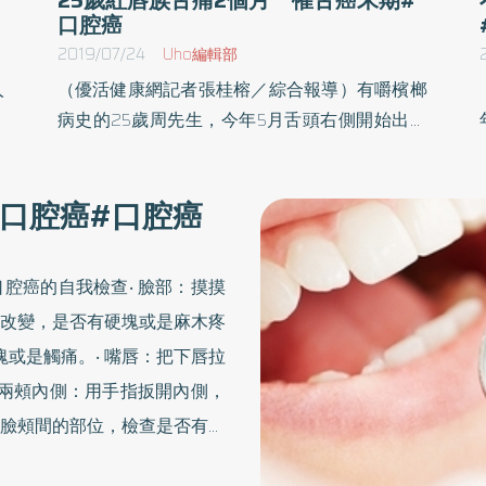
口腔癌
2019/07/24
Uho編輯部
人
（優活健康網記者張桂榕／綜合報導）有嚼檳榔
延
病史的25歲周先生，今年5月舌頭右側開始出現
可
疼痛感，但其認為僅是舌頭潰瘍而未就醫。經過
常
一段時間後，周先生的舌頭疼痛持續加劇，最後
口腔癌#口腔癌
況
只好趕緊至耳鼻喉科尋求醫師診治，接受口腔黏
起
膜篩檢後確診為舌癌（鱗狀細胞癌）併頸部轉
邊
移，臨床上為第四期（最末期）。若發覺自身有
腔癌的自我檢查‧ 臉部：摸摸
東
出現2周以上的舌頭潰瘍未好、舌部有硬塊或持
改變，是否有硬塊或是麻木疼
查
續麻木感或出血等狀況，可能就是舌癌找上你
塊或是觸痛。‧ 嘴唇：把下唇拉
我
了，建議第一時間立馬就醫治療，以免耽誤病
 兩頰內側：用手指扳開內側，
！
情。檳榔裡的成分 含有致癌物質安南醫院耳鼻
出
喉科邱怡喬醫師表示，台灣嚼檳榔人口高達240
臉頰間的部位，檢查是否有硬
總
萬人以上。據統計，口腔癌患者高達88％有嚼
、檢查顏色有無異樣，或有無硬
有
檳榔的習慣，而嚼食檳榔正是造成口腔癌發生率