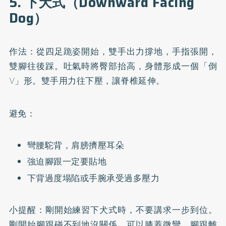
5. 下犬式（Downward Facing
Dog）
作法：從四足跪姿開始，雙手出力撐地，手指張開，
雙腳往後踩。吐氣時將臀部抬高，身體形成一個「倒
V」形。雙手用力往下壓，讓脊椎延伸。
避免：
彎腰駝背，肩膀擠壓耳朵
強迫腳跟一定要貼地
下背過度塌陷或手腕承受過多壓力
小提醒：剛開始練習下犬式時，不要講求一步到位。
剛開始腳跟碰不到地沒關係，可以膝蓋微彎、腳跟離