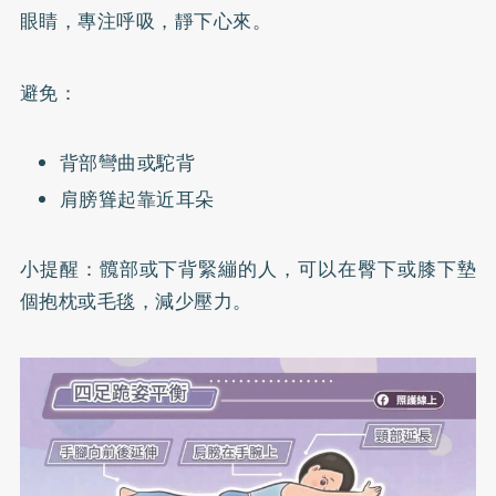
眼睛，專注呼吸，靜下心來。
避免：
背部彎曲或駝背
肩膀聳起靠近耳朵
小提醒：髖部或下背緊繃的人，可以在臀下或膝下墊
個抱枕或毛毯，減少壓力。