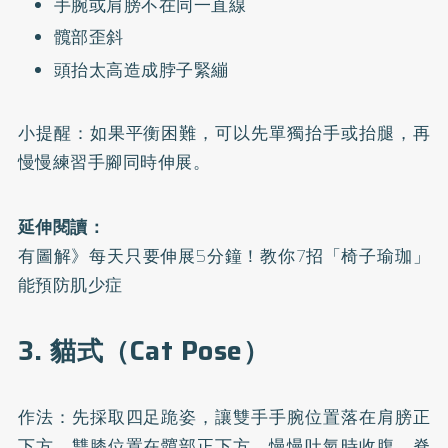
手腕或肩膀不在同一直線
髖部歪斜
頭抬太高造成脖子緊繃
小提醒：如果平衡困難，可以先單獨抬手或抬腿，再
慢慢練習手腳同時伸展。
延伸閱讀：
有圖解》每天只要伸展5分鐘！教你7招「椅子瑜珈」
能預防肌少症
3. 貓式（Cat Pose）
作法：先採取四足跪姿，讓雙手手腕位置落在肩膀正
下方、雙膝位置在髖部正下方。慢慢吐氣時收腹，脊