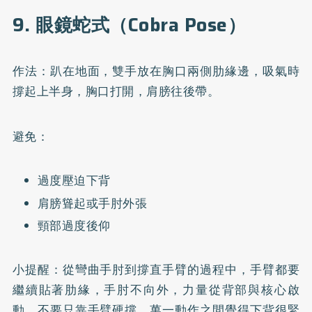
9. 眼鏡蛇式（Cobra Pose）
作法：趴在地面，雙手放在胸口兩側肋緣邊，吸氣時
撐起上半身，胸口打開，肩膀往後帶。
避免：
過度壓迫下背
肩膀聳起或手肘外張
頸部過度後仰
小提醒：從彎曲手肘到撐直手臂的過程中，手臂都要
繼續貼著肋緣，手肘不向外，力量從背部與核心啟
動，不要只靠手臂硬撐。萬一動作之間覺得下背很緊