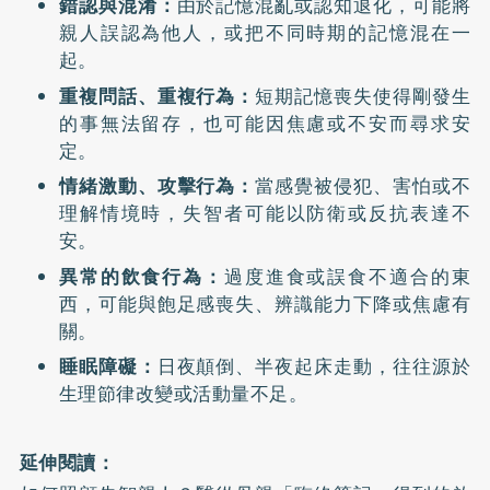
錯認與混淆：
由於記憶混亂或認知退化，可能將
親人誤認為他人，或把不同時期的記憶混在一
起。
重複問話、重複行為：
短期記憶喪失使得剛發生
的事無法留存，也可能因焦慮或不安而尋求安
定。
情緒激動、攻擊行為：
當感覺被侵犯、害怕或不
理解情境時，失智者可能以防衛或反抗表達不
安。
異常的飲食行為：
過度進食或誤食不適合的東
西，可能與飽足感喪失、辨識能力下降或焦慮有
關。
睡眠障礙：
日夜顛倒、半夜起床走動，往往源於
生理節律改變或活動量不足。
延伸閱讀：