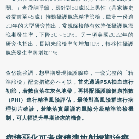
關。」查岱龍呼籲，應針對50歲以上男性（具家族史
者提前至45歲）推動攝護腺癌精準篩檢，歐洲一份逾
20年的
大型
研究指出，常規篩檢能有效降低攝護腺癌
晚期發生率，下降30～50%。另一項美國2022年的
研究
也指出，長期未篩檢率每增加10%，轉移性攝護
腺癌發生率將增加11%。
查岱龍強調，想早期發現攝護腺癌，一套完整的「精
準篩檢」配套措施必不可缺，
首先透過PSA抽血進行
初篩，若數值落在灰色地帶，再搭配攝護腺健康指數
（PHI）進行精準風險評估，最後對高風險群進行病
理切片確診，若能落實嚴謹的風險分級精準篩檢機
制，可大幅提升早期治療的機會。
病情惡化可考慮精準放射標靶治療