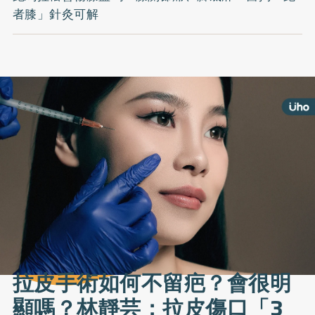
者膝」針灸可解
拉皮手術如何不留疤？會很明
顯嗎？林靜芸：拉皮傷口「3