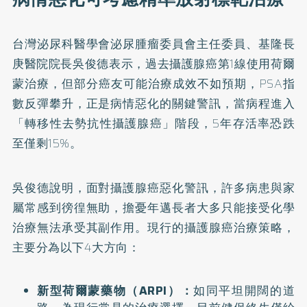
台灣泌尿科醫學會泌尿腫瘤委員會主任委員、基隆長
庚醫院院長吳俊德表示，過去攝護腺癌第1線使用荷爾
蒙治療，但部分癌友可能治療成效不如預期，PSA指
數反彈攀升，正是病情惡化的關鍵警訊，當病程進入
「轉移性去勢抗性攝護腺癌」階段，5年存活率恐跌
至僅剩15%。
吳俊德說明，面對攝護腺癌惡化警訊，許多病患與家
屬常感到徬徨無助，擔憂年邁長者大多只能接受化學
治療無法承受其副作用。現行的攝護腺癌治療策略，
主要分為以下4大方向：
新型荷爾蒙藥物（ARPI）：
如同平坦開闊的道