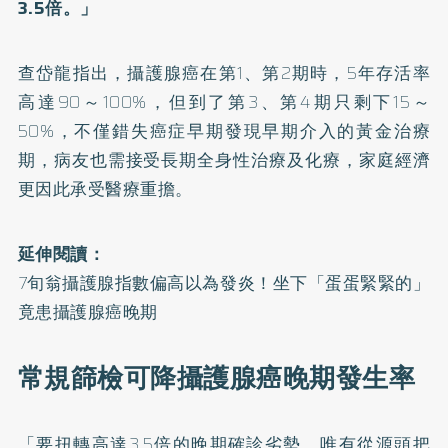
3.5倍。」
查岱龍指出，攝護腺癌在第1、第2期時，5年存活率
高達90～100%，但到了第3、第4期只剩下15～
50%，不僅錯失癌症早期發現早期介入的黃金治療
期，病友也需接受長期全身性治療及化療，家庭經濟
更因此承受醫療重擔。
延伸閱讀：
7旬翁攝護腺指數偏高以為發炎！坐下「蛋蛋緊緊的」
竟患攝護腺癌晚期
常規篩檢可降攝護腺癌晚期發生率
「要扭轉高達3.5倍的晚期確診劣勢，唯有從源頭把