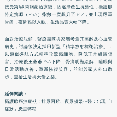
接受第1線荷爾蒙治療後，因逐漸產生抗藥性，攝護腺
特定抗原（PSA）指數一度飆升至342，並出現嚴重
骨痛，夜間難以入眠，生活品質大幅下降。
面對治療瓶頸，醫療團隊與家屬考量其高齡及心血管
病史，討論後決定採用新型「精準放射標靶治療」，
以類似導航方式精準攻擊癌細胞、降低正常組織傷
害。治療後王爺爺PSA下降，骨痛明顯緩解，睡眠與
日常活動改善，重新恢復笑容，並能與家人外出散
步，重拾生活與天倫之樂。
延伸閱讀：
攝護腺癌無症狀！排尿困難、夜尿頻繁⋯醫：出現「1
症狀」恐癌轉移