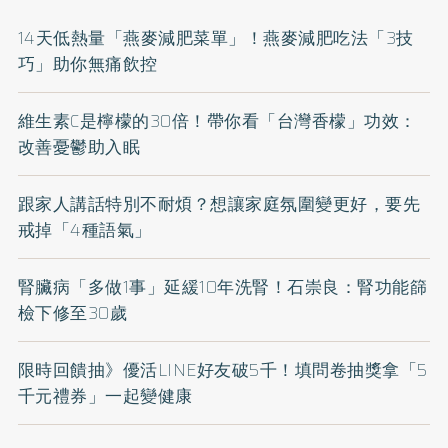
14天低熱量「燕麥減肥菜單」！燕麥減肥吃法「3技
巧」助你無痛飲控
維生素C是檸檬的30倍！帶你看「台灣香檬」功效：
改善憂鬱助入眠
跟家人講話特別不耐煩？想讓家庭氛圍變更好，要先
戒掉「4種語氣」
腎臟病「多做1事」延緩10年洗腎！石崇良：腎功能篩
檢下修至30歲
限時回饋抽》優活LINE好友破5千！填問卷抽獎拿「5
千元禮券」一起變健康