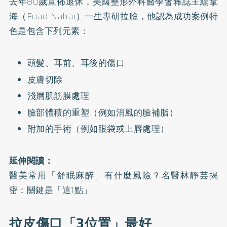
去年80歲宣佈退休，美國整形外科醫學會雜誌主編拿
海（Foad Nahai）一生專研拉臉，他認為成功案例特
色是包含下列元素：
頭髮、耳前、耳後的傷口
皮膚切除
淺層肌筋膜處理
臉部體積的重塑（例如消風的臉補脂）
附加的手術（例如眼袋或上唇處理）
延伸閱讀：
醫美常用「舒眠麻醉」有什麼風險？名醫林靜芸揭
密：關鍵是「這1點」
拉皮傷口「3位置」最好