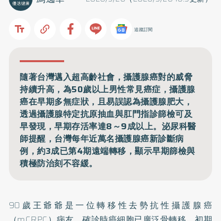
追蹤訂閱
隨著台灣邁入超高齡社會，攝護腺癌對的威脅
持續升高，為50歲以上男性常見癌症，攝護腺
癌在早期多無症狀，且易誤認為攝護腺肥大，
透過攝護腺特定抗原抽血與肛門指診篩檢可及
早發現，早期存活率達8～9成以上。泌尿科醫
師提醒，台灣每年近萬名攝護腺癌新診斷病
例，約3成已第4期遠端轉移，顯示早期篩檢與
積極防治刻不容緩。
90歲王爺爺是一位轉移性去勢抗性
攝護腺癌
（mCRPC）病友，確診時癌細胞已廣泛骨轉移，初期