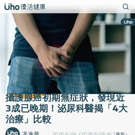
攝護腺癌初期無症狀，發現近
3成已晚期！泌尿科醫揭「4大
治療」比較
馮逸華
2026/5/26（2026/5/26 16:3更新）