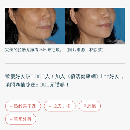
完美的拉臉應該看不出來疤痕。（圖片來源：林靜芸）
歡慶好友破5,000人！加入
《優活健康網》line好友
，
填問卷抽獎送5,000元禮券！
熟齡美學課
拉皮手術
疤痕
整形外科