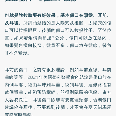
也就是說拉臉要有好效果，基本傷口在頭髮、耳前、
及耳後。
所謂頭髮指的是太陽穴及後腦，太陽穴的傷
口可以拉提眼尾，後腦的傷口可以拉提脖子。至於位
置，如果鬢角橫向超過2公分，傷口可以放在髮內，
如果鬢角橫向較窄，髮量不多，傷口放在髮線，鬢角
才不會變形。
耳前的傷口，之前有很多理論，例如耳前直線、耳前
曲線等等，2024年美國整外醫學會的結論是傷口放在
內側耳廓，經由耳珠到耳垂，繞到耳後。這條路徑有
數個彎曲，能夠預防攣縮，並得到隱藏的疤痕。東方
人容易長疤，耳後傷口除非需要處理頸部，否則傷口
建議停在耳後，不要繞到後腦，才不會在夏天綁馬尾
或盤髮時露餡。