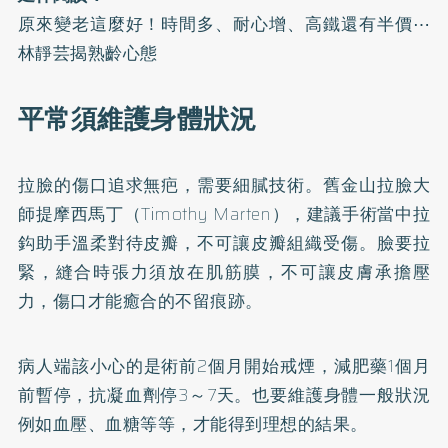
原來變老這麼好！時間多、耐心增、高鐵還有半價⋯
林靜芸揭熟齡心態
平常須維護身體狀況
拉臉的傷口追求無疤，需要細膩技術。舊金山拉臉大
師提摩西馬丁（Timothy Marten），建議手術當中拉
鈎助手溫柔對待皮瓣，不可讓皮瓣組織受傷。臉要拉
緊，縫合時張力須放在肌筋膜，不可讓皮膚承擔壓
力，傷口才能癒合的不留痕跡。
病人端該小心的是術前2個月開始戒煙，減肥藥1個月
前暫停，抗凝血劑停3～7天。也要維護身體一般狀況
例如血壓、血糖等等，才能得到理想的結果。