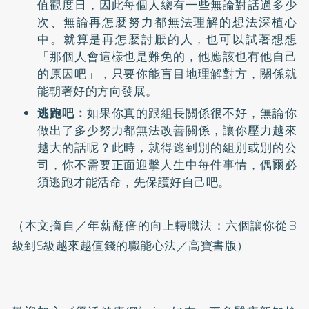
值觀度日，因此每個人總有一些無論對話過多少
次、無論再怎麼努力都無法理解的想法深植心
中。就算是再怎麼討厭的人，也可以試著想想
「那個人會這樣也是難免的，他應該也有他自己
的原因吧」，只要你能盲目地理解對方，關係就
能朝著好的方向發展。
逃跑吧：
如果你真的跟組長關係很不好，無論你
做出了多少努力都無法改善關係，讓你壓力越來
越大的話呢？此時，就得逃到別的組別或別的公
司，你不需要正面迎擊人生中每件事情，偶爾必
須逃跑才能活命，先保護好自己吧。
（本文摘自／
年薪翻倍的向上轉職法：六個讓你從B
級到S級越來越值錢的職能心法
／高寶書版）