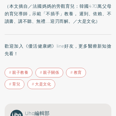
（本文摘自／
法國媽媽的旁觀育兒：韓國470萬父母
的育兒導師，示範「不插手」教養， 遲到、依賴、不
讀書、講不聽、無禮……迎刃而解。
／大是文化）
歡迎加入
《優活健康網》line好友
，更多醫療新知搶
先看！
親子教養
親子關係
教育
育兒
大是文化
Uho編輯部