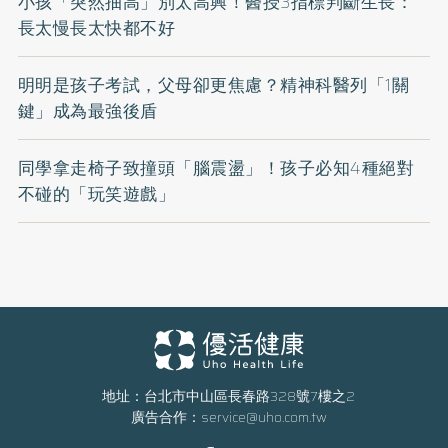
小孩「突然抽高」別太高興！醫授3指標判斷生長：
長太慢長太快都不好
明明是孩子考試，父母卻更焦慮？精神科醫列「1關
鍵」成為最強後盾
同學拿走椅子致撞頭「腦震盪」！孩子必知4種絕對
不碰的「玩笑遊戲」
地址：台北市中山區長春路328號7樓之2
廣告合作：
service@uho.com.tw