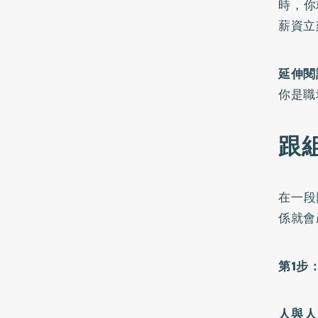
時，你
薪資立
延伸閱
你是職
跟
在一段
係就會
第1步
人與人