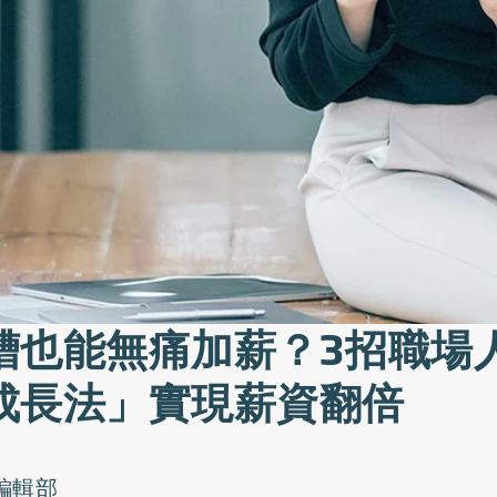
槽也能無痛加薪？3招職場
成長法」實現薪資翻倍
o編輯部