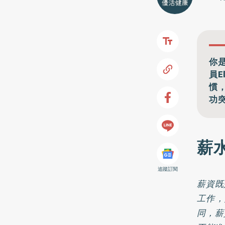
你
員E
慣
功
薪
追蹤訂閱
薪資既
工作，
同，薪