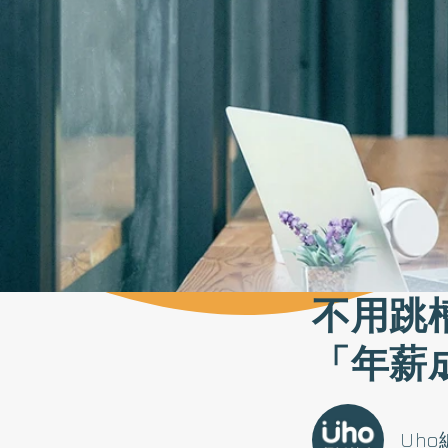
不用跳
「年薪
Uh