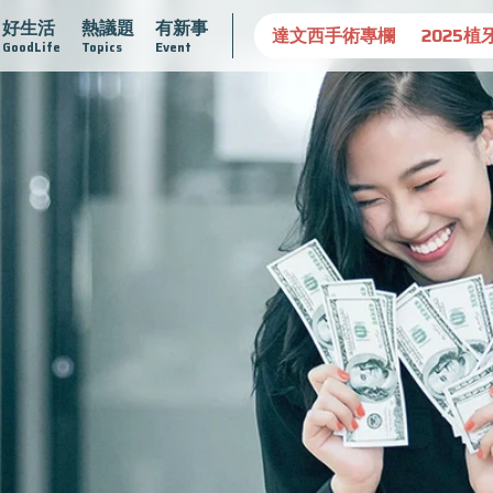
好生活
熱議題
有新事
守護骨骼健康
達文西手術專欄
2025植牙指南
漸凍不孤
GoodLife
Topics
Event