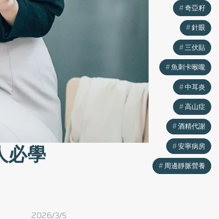
奇亞籽
奇亞籽
針眼
針眼
三伏貼
三伏貼
魚刺卡喉嚨
魚刺卡喉嚨
中耳炎
中耳炎
高山症
高山症
酒精代謝
酒精代謝
人必學
安寧病房
安寧病房
周邊靜脈營養
周邊靜脈營養
2026/3/5