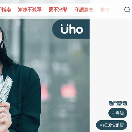
單
愛不沾黏
守護腺在
疫情保衛戰
再生醫學
愛的未
熱門話題
熱門話題
毒油
毒油
紅斑性狼瘡
紅斑性狼瘡