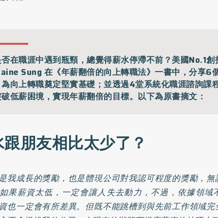
是否在職涯中遇到瓶頸，總覺得薪水停滯不前？美國No.1創
laine Sung 在《年薪翻倍的向上轉職法》一書中，分享
，為向上轉職奠定堅實基礎；並透過4堂系統化職涯諮詢課
突破低薪困境，實現年薪翻倍的目標。以下為原書摘文：
水跟朋友相比太少了？
是我成長的獎勵，也是體現公司對我認可程度的獎勵，無
如果薪資太低，一定會讓人失去動力，不過，依據領域
資也一定會有所差異。但既不能跳槽到與先前工作領域完