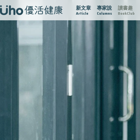
新文章
專家說
讀書趣
疫情保衛戰
再生醫學
愛的未來視
認識攝護腺肥大
Article
Columns
BookClub