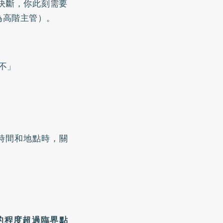
決斷，你此刻需要
為高階主管）。
不」
時間和地點時，關
的程度超過臨界點