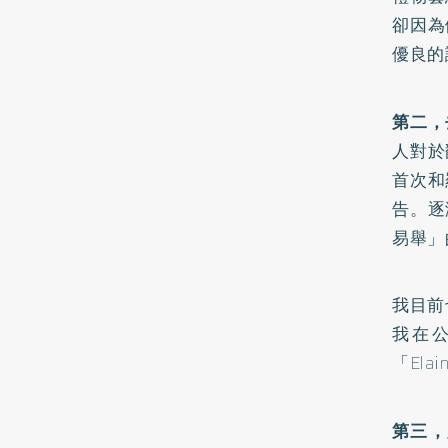
卻因為
優良的
第二，
人對於
首次和
告。逐
易舉」
我目前
我在
「El
第三，