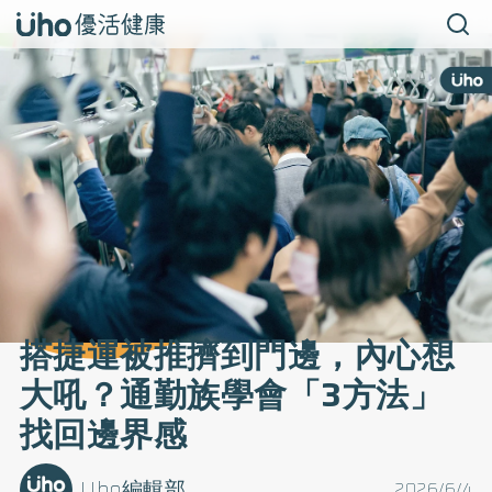
搭捷運被推擠到門邊，內心想
大吼？通勤族學會「3方法」
找回邊界感
Uho編輯部
2026/6/4