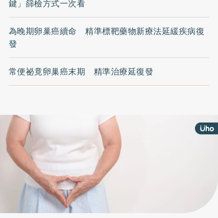
鍵」篩檢方式一次看
為晚期卵巢癌續命 精準標靶藥物新療法延緩疾病復
發
常便祕竟卵巢癌末期 精準治療延復發