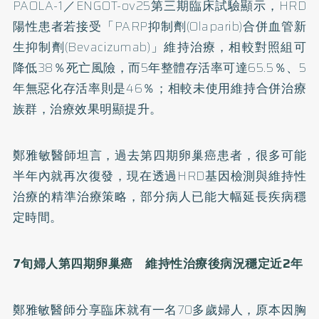
PAOLA-1／ENGOT-ov25第三期臨床試驗顯示，HRD
陽性患者若接受「PARP抑制劑(Olaparib)合併血管新
生抑制劑(Bevacizumab)」維持治療，相較對照組可
降低38％死亡風險，而5年整體存活率可達65.5％、5
年無惡化存活率則是46％；相較未使用維持合併治療
族群，治療效果明顯提升。
鄭雅敏醫師坦言，過去第四期卵巢癌患者，很多可能
半年內就再次復發，現在透過HRD基因檢測與維持性
治療的精準治療策略，部分病人已能大幅延長疾病穩
定時間。
7旬婦人第四期卵巢癌 維持性治療後病況穩定近2年
鄭雅敏醫師分享臨床就有一名70多歲婦人，原本因胸