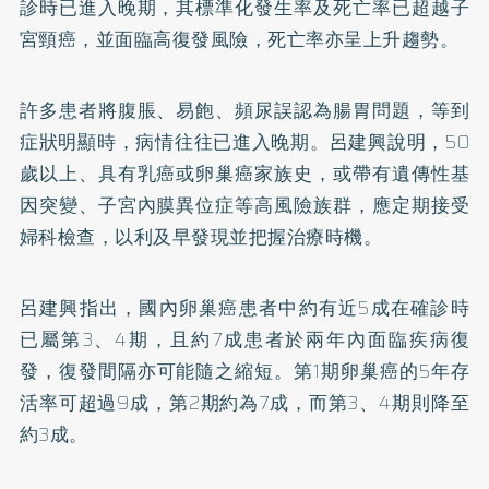
診時已進入晚期，其標準化發生率及死亡率已超越子
宮頸癌，並面臨高復發風險，死亡率亦呈上升趨勢。
許多患者將腹脹、易飽、頻尿誤認為腸胃問題，等到
症狀明顯時，病情往往已進入晚期。呂建興說明，50
歲以上、具有乳癌或卵巢癌家族史，或帶有遺傳性基
因突變、子宮內膜異位症等高風險族群，應定期接受
婦科檢查，以利及早發現並把握治療時機。
呂建興指出，國內卵巢癌患者中約有近5成在確診時
已屬第3、4期，且約7成患者於兩年內面臨疾病復
發，復發間隔亦可能隨之縮短。第1期卵巢癌的5年存
活率可超過9成，第2期約為7成，而第3、4期則降至
約3成。