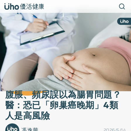
腹脹、頻尿誤以為腸胃問題？
醫：恐已「卵巢癌晚期」4類
人是高風險
馮逸華
2026/5/14