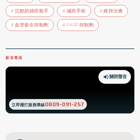
沉默的婦癌殺手
減癌手術
維持治療
血管新生抑制劑
PARP抑制劑
影音專區
關閉聲音
0809-091-257
立即撥打服務專線