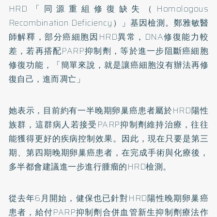
HRD「同源重組修復缺失（Homologous
Recombination Deficiency）」基因檢測。鄭雅敏醫
師解釋，部分癌細胞因HRD異常，DNA修復能力較
差，若再搭配PARP抑制劑，等於進一步阻斷癌細胞
修復功能，「簡單來說，就是讓癌細胞沒有辦法再修
復自己，進而凋亡」
她表示，目前約有一半晚期卵巢癌患者屬於HRD陽性
族群，這群病人若接受PARP抑制劑維持治療，往往
能獲得更好的疾病控制效果。因此，現在只要是第三
期、第四期晚期卵巢癌患者，在完成手術與化療後，
多半都會建議進一步進行腫瘤的HRD檢測。
從去年6月開始，健保也已針對HRD陽性晚期卵巢癌
患者，給付PARP抑制劑合併血管新生抑制劑療法作