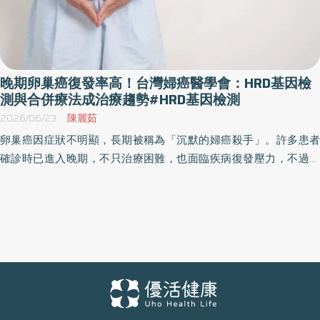
晚期卵巢癌復發率高！台灣婦癌醫學會：HRD基因檢
測與合併療法成治療趨勢#HRD基因檢測
2026/06/23
陳麗茹
卵巢癌因症狀不明顯，長期被稱為「沉默的婦癌殺手」。許多患者
確診時已進入晚期，不只治療困難，也面臨疾病復發壓力，不過，
隨著精準醫療發展，這樣的復發風險也出現相對的創新治療策略。
過去治療重點多放在手術與化療，如今則進一步延伸到「維持治
療」，希望延長無疾病存活期、降低復發與死亡風險。 台灣婦癌醫
學會理事長鄭雅敏醫師表示，現在晚期卵巢癌治療已逐漸走向「基
因檢測搭配精準維持治療」的新模式，其中HRD基因檢測，更是後
續能否接軌健保治療的重要關鍵。 卵巢癌多數發現已晚期 治療不
再只有手術與化療 鄭雅敏醫師指出，根據國健署癌症登記資料，卵
巢癌發生率目前已是台灣女性10大癌症第7名，每年新增病例約