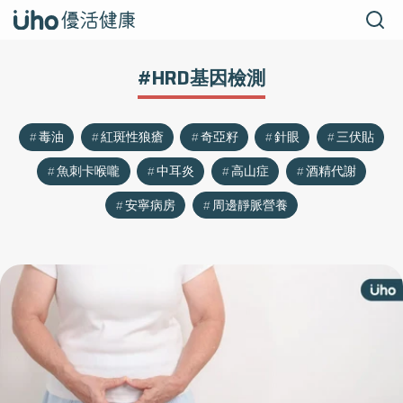
#HRD基因檢測
毒油
紅斑性狼瘡
奇亞籽
針眼
三伏貼
魚刺卡喉嚨
中耳炎
高山症
酒精代謝
安寧病房
周邊靜脈營養