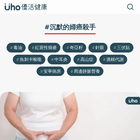
#沉默的婦癌殺手
毒油
紅斑性狼瘡
奇亞籽
針眼
三伏貼
魚刺卡喉嚨
中耳炎
高山症
酒精代謝
安寧病房
周邊靜脈營養