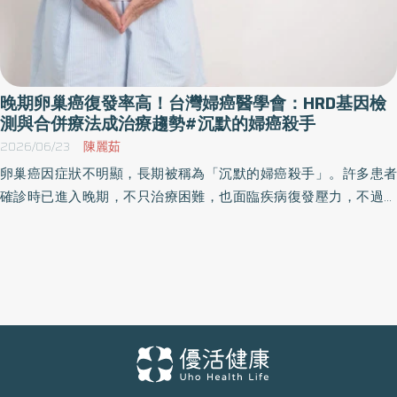
晚期卵巢癌復發率高！台灣婦癌醫學會：HRD基因檢
測與合併療法成治療趨勢#沉默的婦癌殺手
2026/06/23
陳麗茹
卵巢癌因症狀不明顯，長期被稱為「沉默的婦癌殺手」。許多患者
確診時已進入晚期，不只治療困難，也面臨疾病復發壓力，不過，
隨著精準醫療發展，這樣的復發風險也出現相對的創新治療策略。
過去治療重點多放在手術與化療，如今則進一步延伸到「維持治
療」，希望延長無疾病存活期、降低復發與死亡風險。 台灣婦癌醫
學會理事長鄭雅敏醫師表示，現在晚期卵巢癌治療已逐漸走向「基
因檢測搭配精準維持治療」的新模式，其中HRD基因檢測，更是後
續能否接軌健保治療的重要關鍵。 卵巢癌多數發現已晚期 治療不
再只有手術與化療 鄭雅敏醫師指出，根據國健署癌症登記資料，卵
巢癌發生率目前已是台灣女性10大癌症第7名，每年新增病例約