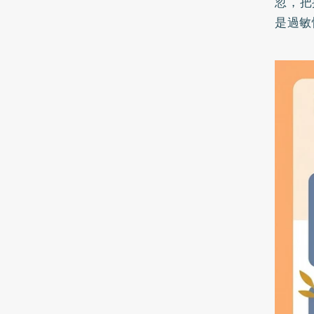
忽，把
是過敏