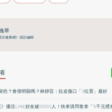
逸華
優活健康網》採訪編輯
看
留疤？會很明顯嗎？林靜芸：拉皮傷口「3位置」最好
》優活LINE好友破5000人！快來填問卷拿「5千元禮