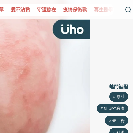
單
愛不沾黏
守護腺在
疫情保衛戰
再生醫學
愛的未
熱門話題
熱門話題
毒油
毒油
紅斑性狼瘡
紅斑性狼瘡
奇亞籽
奇亞籽
針眼
針眼