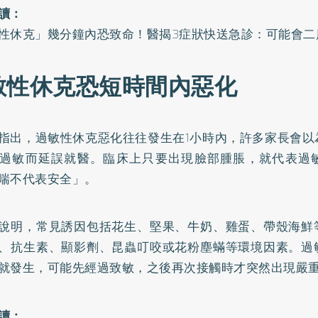
讀：
性休克」幾分鐘內恐致命！醫揭3症狀快送急診：可能會二
敏性休克恐短時間內惡化
指出，過敏性休克惡化往往發生在1小時內，許多家長會以
過敏而延誤就醫。臨床上只要出現臉部腫脹，就代表過
喘不代表安全」。
說明，常見誘因包括花生、堅果、牛奶、雞蛋、帶殼海鮮
、抗生素、顯影劑、昆蟲叮咬或花粉塵蟎等環境因素。過
就發生，可能先經過致敏，之後再次接觸時才突然出現嚴
讀：