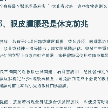
全身癢爆？醫認證蕁麻疹「7大止癢攻略」這些食物先別吃
部、眼皮腫脹恐是休克前兆
提醒，若孩子出現臉部或嘴唇腫脹、聲音沙啞、喉嚨緊縮
、頭暈或精神不濟等情形，應立即就醫評估。曾發生中重
評估開立腎上腺素自動注射器，家長需學習使用並隨身攜
長常詢問的過敏原檢測問題，石庭慧說明，急性發作期
議症狀穩定至少4週後再檢查，避免誤判造成不必要的飲
建議可前往本院小兒過敏科門診諮詢。
提醒，孩童若出現全身紅疹合併臉部腫脹，即使沒有呼