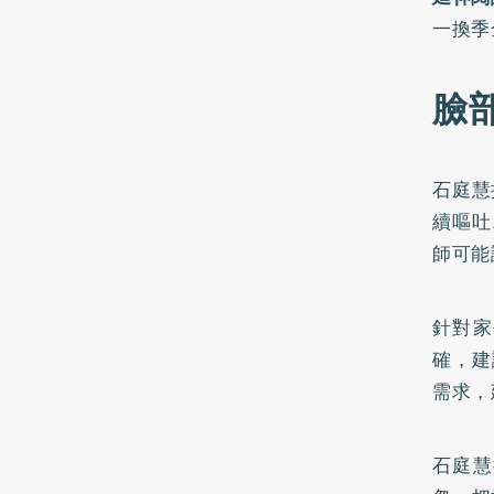
一換季
臉
石庭慧
續嘔吐
師可能
針對家
確，建
需求，
石庭慧