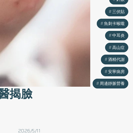
三伏貼
三伏貼
魚刺卡喉嚨
魚刺卡喉嚨
中耳炎
中耳炎
高山症
高山症
酒精代謝
酒精代謝
安寧病房
安寧病房
周邊靜脈營養
周邊靜脈營養
醫揭臉
2026/5/11