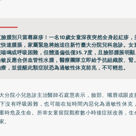
夜臉腫別只當蕁麻疹！一名10歲女童深夜突然全身起紅疹，
皮快速腫脹，家屬緊急將她送往新竹臺大分院兒科急診。女
現喘鳴或呼吸困難，但體溫偏低僅35.7度，且臉部腫脹明
過敏反應合併血管性水腫，醫療團隊立即給予抗組織胺、腎
治療，並提醒此類症狀恐為過敏性休克前兆，不可輕忽。
大分院小兒急診主治醫師石庭慧表示，臉部、嘴唇或眼皮
下沒有呼吸困難，也可能在短時間內惡化為過敏性休克
重時危及生命。所幸女童留院觀察數小時後症狀改善，生
家。