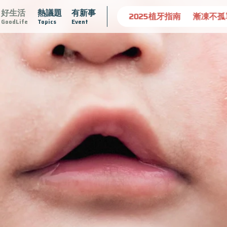
好生活
熱議題
有新事
守護骨骼健康
達文西手術專欄
2025植牙指南
漸凍不孤
GoodLife
Topics
Event