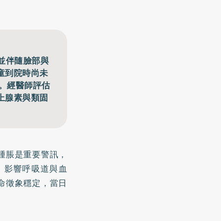
並伴隨臉部與
童到院時尚未
顯。經醫師評估
上腺素與類固
腫脹是重要警訊，
，影響呼吸道與血
命徵象穩定，當日