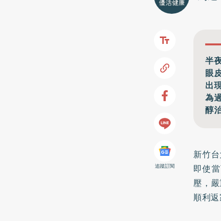
半
眼
出
為
醇
新竹台
即使當
追蹤訂閱
壓，嚴
順利返