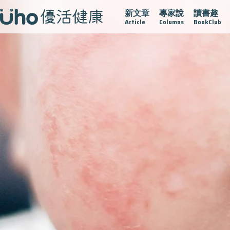
新文章
專家說
讀書趣
疫情保衛戰
再生醫學
愛的未來視
認識攝護腺肥大
Article
Columns
BookClub