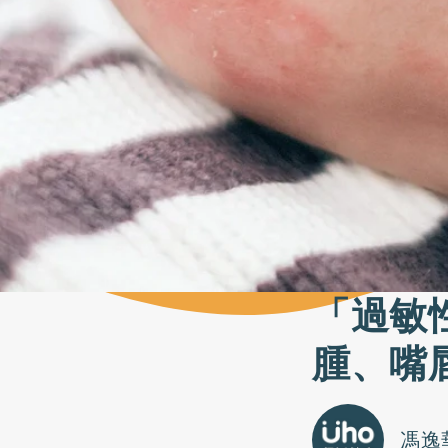
「過敏
腫、嘴
馮逸