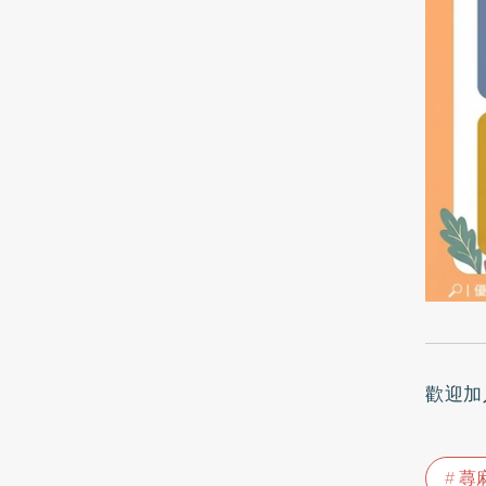
歡迎加
蕁