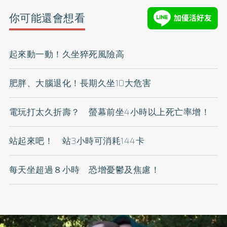
你可能還會想看
起來動一動！久坐猝死風險高
肥胖、大腦退化！長期久坐10大危害
電玩打太久折壽？ 螢幕前坐4小時以上死亡率增！
站起來吧！ 站3小時可消耗144卡
每天坐超過８小時 恐增憂鬱及焦慮！