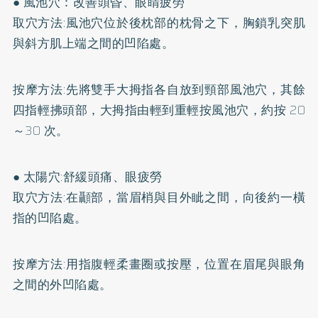
● 風池穴：改善頭昏、眼睛疲勞
取穴方法:風池穴位於後枕部的枕骨之下，胸鎖乳突肌
與斜方肌上端之間的凹陷處。
按摩方法:先將雙手大拇指各自放到頸部風池穴，其餘
四指輕拂頭部，大拇指由輕到重輕按風池穴，約按 20
～30 次。
● 太陽穴:舒緩頭痛、眼疲勞
取穴方法:在顳部，當眉梢與目外眦之間，向後約一橫
指的凹陷處。
按摩方法:用指腹輕柔畫圈或按壓，位置在眉尾與眼角
之間的外凹陷處。