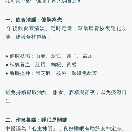
莊可鈞中醫「健腦」四大調養原則
一、飲食清腦：健脾為先
年後飲食宜清淡、定時定量，幫助脾胃恢復運化功
能。建議食材包括：
● 健脾祛濕：山藥、薏仁、蓮子、扁豆
● 補氣養血：紅棗、枸杞、黃耆
● 醒腦提神：黑芝麻、核桃、深綠色蔬菜
避免持續攝取油炸、甜食、酒精與宵夜，以免痰濕再
生。
二、作息養腦：睡眠是關鍵
中醫認為「心主神明」，良好睡眠有助於安神定志。