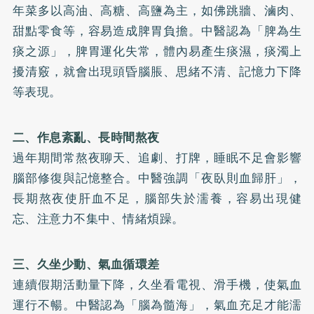
年菜多以高油、高糖、高鹽為主，如佛跳牆、滷肉、
甜點零食等，容易造成脾胃負擔。中醫認為「脾為生
痰之源」，脾胃運化失常，體內易產生痰濕，痰濁上
擾清竅，就會出現頭昏腦脹、思緒不清、記憶力下降
等表現。
二、作息紊亂、長時間熬夜
過年期間常熬夜聊天、追劇、打牌，睡眠不足會影響
腦部修復與記憶整合。中醫強調「夜臥則血歸肝」，
長期熬夜使肝血不足，腦部失於濡養，容易出現健
忘、注意力不集中、情緒煩躁。
三、久坐少動、氣血循環差
連續假期活動量下降，久坐看電視、滑手機，使氣血
運行不暢。中醫認為「腦為髓海」，氣血充足才能濡