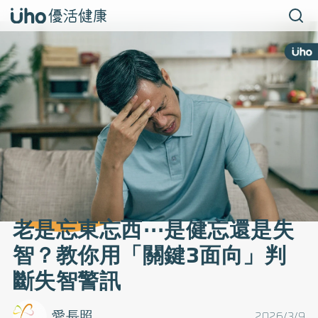
老是忘東忘西⋯是健忘還是失
智？教你用「關鍵3面向」判
斷失智警訊
愛長照
2026/3/9