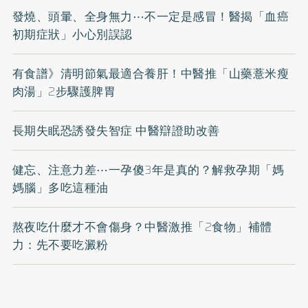
發燒、頭暈、全身無力⋯不一定是感冒！醫揭「血癌
初期症狀」小心別誤認
有食譜》清明節氣最適合養肝！中醫推「山藥薏米瘦
肉湯」2步驟護脾胃
長期失眠恐誘發失智症 中醫辯證助改善
健忘、注意力差⋯一孕傻3年是真的？解救孕期「媽
媽腦」多吃這種油
熬夜吃什麼才不會傷身？中醫激推「2食物」補體
力：先不要吃澱粉