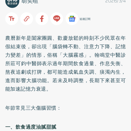
胡奕暄
2026/3/4
追蹤訂閱
農曆新年是闔家團圓、歡慶放鬆的時刻不少民眾在年
假結束後，卻出現「腦袋轉不動、注意力下降、記憶
力變差」的情形，俗稱「大腦霧感」。翰鳴堂中醫診
所莊可鈞中醫師表示過年期間飲食過量、作息失衡、
熬夜追劇或打牌，都可能造成氣血失調、痰濁內生，
進而影響大腦功能。若未及時調整，長期下來甚至可
能加速記憶力衰退。
年節常見三大傷腦習慣：
一、飲食過度油膩甜膩