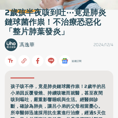
2歲孩半夜咳到吐⋯竟是肺炎
鏈球菌作祟！不治療恐惡化
「整片肺葉發炎」
馮逸華
2024/12/4
追蹤訂閱
孩子咳不停，竟是肺炎鏈球菌作祟！2歲半的呂
小弟因反覆發燒、持續咳嗽而就醫，甚至夜間
咳到嘔吐，嚴重影響睡眠與生活。經醫師診
斷，確診為肺炎，讓呂小弟的父母相當憂心。
所幸醫師迅速採用抗生素進行治療，經過5天住