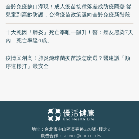
全齡免疫缺口浮現！成人疫苗接種落差成防疫隱憂 從
兒童到高齡防護，台灣疫苗政策邁向全齡免疫新階段
十大死因「肺炎」死亡率唯一飆升！醫：癌友感染7天
內「死亡率達4成」
疫情又創高！肺炎鏈球菌疫苗該怎麼選？醫建議「順
序這樣打」最安全
地址：台北市中山區長春路328號7樓之2
廣告合作：
service@uho.com.tw