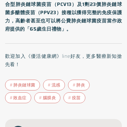
合型肺炎鏈球菌疫苗（PCV13）及1劑23價肺炎鏈球
菌多醣體疫苗（PPV23）接種以獲得完整的免疫保護
力，高齡者甚至也可以將公費肺炎鏈球菌疫苗當作政
府提供的「65歲生日禮物」。
歡迎加入
《優活健康網》line好友
，更多醫療新知搶
先看！
肺炎鏈球菌
流感
肺炎
敗血症
腦膜炎
疫苗