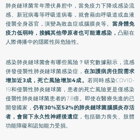
肺炎鏈球菌常年潛伏鼻腔中，當免疫力下降或感染
流
感
、
新冠病毒
等呼吸道病毒，就會藉由呼吸道或血液
侵襲全身器官，演變為
敗血症
或
腦膜炎
等。
當身體免
疫力低弱時，接觸其他帶原者也可能遭感染，
凸顯在
人際傳播中的隱匿性與危險性。
感染肺炎鏈球菌會有哪些風險？研究數據顯示，流感
併發侵襲性肺炎鏈球菌感染症，
在加護病房住院需求
增加近3成，死亡風險增加4成。
若同時感染COVID-
19和侵襲性肺炎鏈球菌，患者的死亡風險更是僅感染
侵襲性肺炎鏈球菌患者的7.8倍。即使在醫療先進的已
開發國家，
仍有30%至52%的肺炎鏈球菌腦膜炎存活
者，會留下永久性神經後遺症
，包括聽力喪失、肢體
功能障礙和認知能力受損。