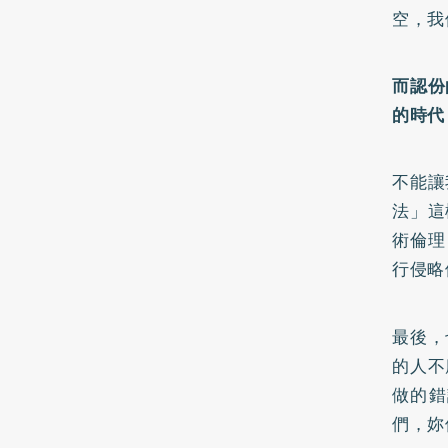
空，我
而認份
的時代
不能讓
法」這
術倫理
行侵略
最後，
的人不
做的錯
們，妳