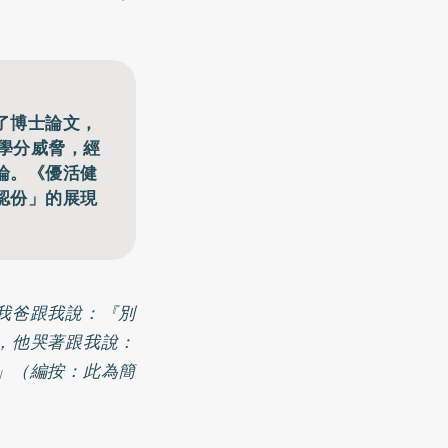
了博士論文，
以學分威脅，經
論。《優活健
認份」的展現
我爸跟我說：『別
，他哭著跟我說：
」（編按：此為簡