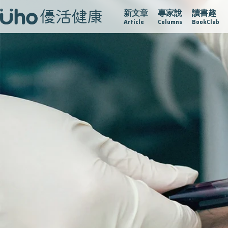
新文章
專家說
讀書趣
疫情保衛戰
再生醫學
愛的未來視
認識攝護腺肥大
Article
Columns
BookClub