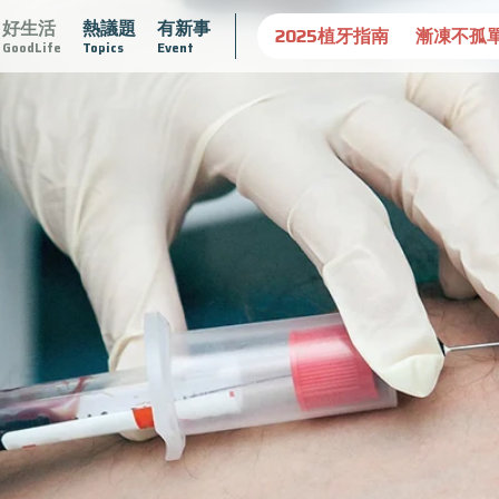
好生活
熱議題
有新事
守護骨骼健康
達文西手術專欄
2025植牙指南
漸凍不孤
GoodLife
Topics
Event