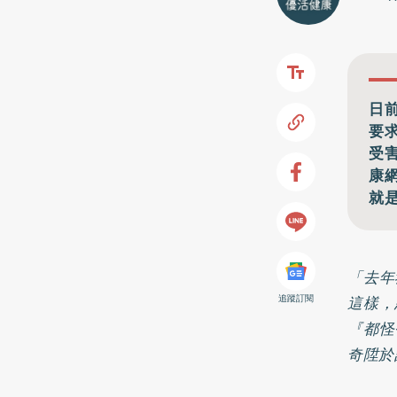
日
要
受
康
就
「去年
這樣，
追蹤訂閱
『都怪
奇陞於