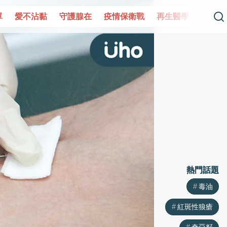
單
愛不沾黏
守護腺在
疫情保衛戰
再生醫學
愛的未
熱門話題
熱門話題
毒油
毒油
紅斑性狼瘡
紅斑性狼瘡