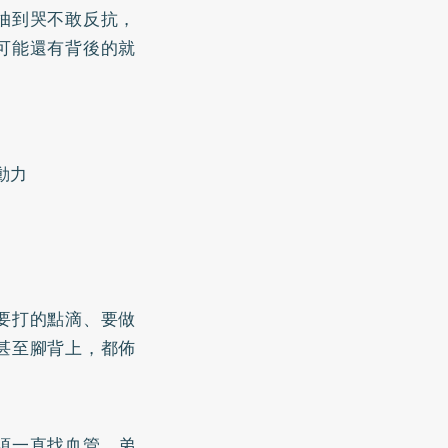
抽到哭不敢反抗，
可能還有背後的就
動力
要打的點滴、要做
甚至腳背上，都佈
須一直找血管。弟