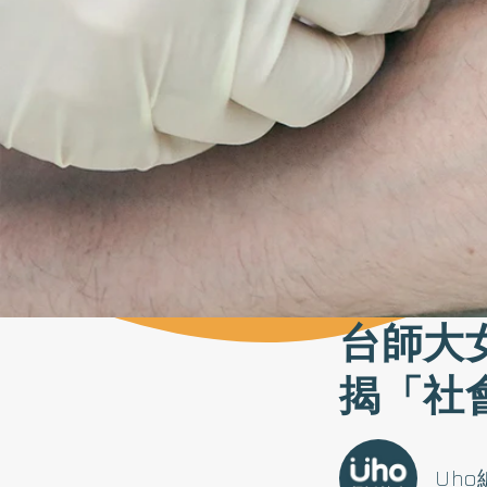
台師大
揭「社
Uh