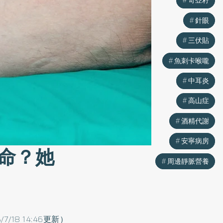
奇亞籽
奇亞籽
針眼
針眼
三伏貼
三伏貼
魚刺卡喉嚨
魚刺卡喉嚨
中耳炎
中耳炎
高山症
高山症
酒精代謝
酒精代謝
安寧病房
安寧病房
命？她
周邊靜脈營養
周邊靜脈營養
5/7/18 14:46更新）