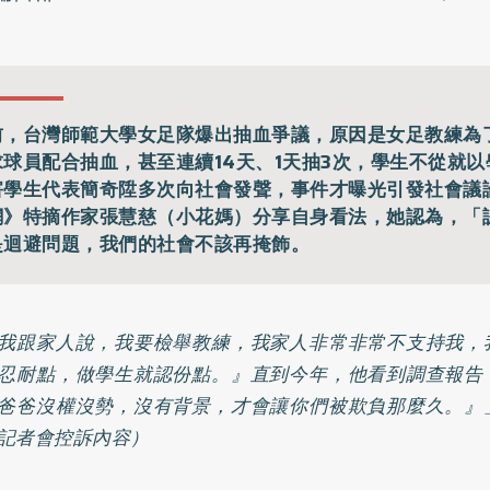
前，台灣師範大學女足隊爆出抽血爭議，原因是女足教練為
求球員配合抽血，甚至連續14天、1天抽3次，學生不從就
害學生代表簡奇陞多次向社會發聲，事件才曝光引發社會議
網》特摘作家張慧慈（小花媽）分享自身看法，她認為，「
是迴避問題，我們的社會不該再掩飾。
我跟家人說，我要檢舉教練，我家人非常非常不支持我，
忍耐點，做學生就認份點。』直到今年，他看到調查報告
爸爸沒權沒勢，沒有背景，才會讓你們被欺負那麼久。』
記者會控訴內容）