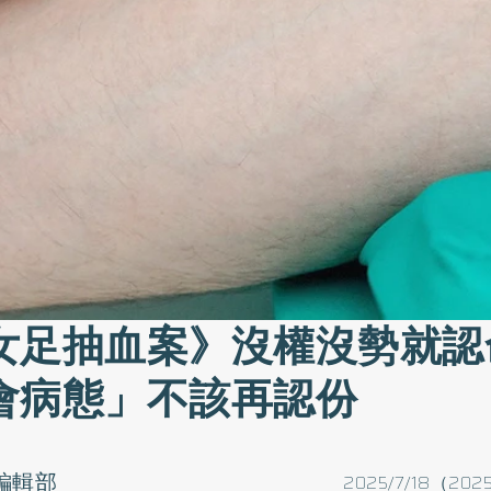
女足抽血案》沒權沒勢就認
會病態」不該再認份
o編輯部
2025/7/18（202