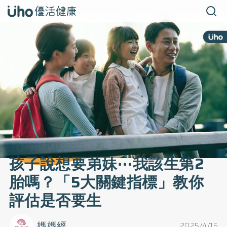
孩子說想要弟妹⋯我該生第2
胎嗎？「5大關鍵指標」教你
評估是否要生
媽媽經
2025/4/15