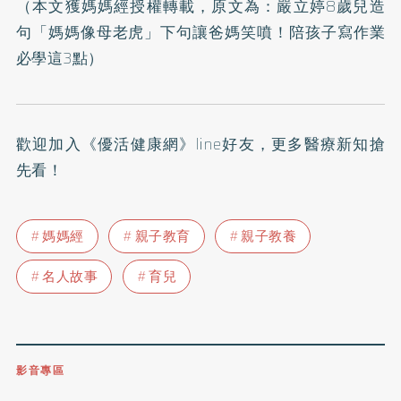
（本文獲媽媽經授權轉載，原文為：
嚴立婷8歲兒造
句「媽媽像母老虎」下句讓爸媽笑噴！陪孩子寫作業
必學這3點
）
歡迎加入
《優活健康網》line好友
，更多醫療新知搶
先看！
媽媽經
親子教育
親子教養
名人故事
育兒
影音專區
0809-091-257
立即撥打服務專線