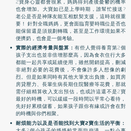
2寶身心靈都會很累，媽媽得到產後憂鬱的機率
也會增加。大寶如已是上學時期，誰幫忙接送?
老公是否是神隊友能互相默契支援，這時就很重
要！ 針對全職媽媽，更會面臨育嬰時職位是否也
能保留還是須規劃轉職，甚至是工作環境如果不
便擠奶，也會是一個考驗。
實際的經濟考量與盤算：
有些人覺得養育第2個
孩子支出也並非倍增那麼高，因為食衣住行大多
都能一起共享或延續使用，雖然開銷提高，刪減
非絕對必要的花費後，不會像許多人想像的劇
烈。但是如果同時有其他大筆支出負擔，如買房
房貸壓力、長輩生病長期住院醫療等花費，那就
需仔細精算收入支出預估，也或許這還不是2寶
最好的時機，可以緩緩一段時間以平常心看待，
先好好累積儲蓄，如果孩子跟你有緣或許會在對
的時機與你們相聚。
耐煩能力以及是否能找到大寶2寶生活的平衡：
大多2個小孩子的媽媽較常面臨崩潰，一點小事