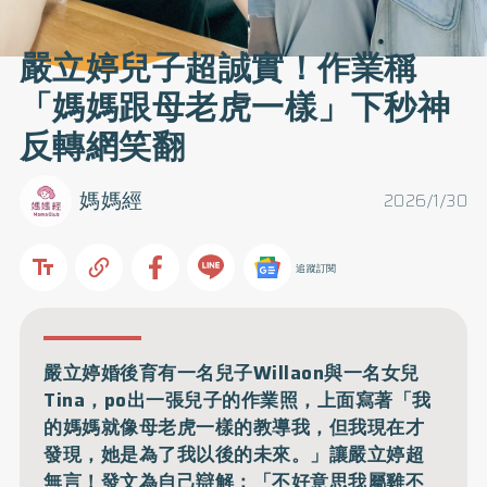
嚴立婷兒子超誠實！作業稱
「媽媽跟母老虎一樣」下秒神
反轉網笑翻
媽媽經
2026/1/30
追蹤訂閱
嚴立婷婚後育有一名兒子Willaon與一名女兒
Tina，po出一張兒子的作業照，上面寫著「我
的媽媽就像母老虎一樣的教導我，但我現在才
發現，她是為了我以後的未來。」讓嚴立婷超
無言！發文為自己辯解：「不好意思我屬雞不