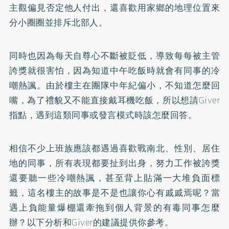
主觀偏見否定他人付出，還喜歡用家鄉的地理位置來
分小圈圈並排斥北部人。
同時也因為每天自尊心不斷被貶低，導致每每被主管
誇獎就很害怕，因為知道中午吃飯時就會有同事的冷
嘲熱諷。由於樓主在團隊中年紀偏小，不知道怎麼回
嘴，為了禮貌又不能直接戴耳機吃飯，所以想請Giver
指點，遇到這類同事或發言模式時該怎麼回答。
相信不少上班族應該都遇過喜歡戰南北、性別、居住
地的同事，所有表現都要扯到出身，努力工作被誇獎
還要聽一些冷嘲熱諷，甚至背上貼滿一大堆負面標
籤，這名樓主的故事是不是也讓你心有戚戚焉呢？當
遇上負能量爆棚還牽拖到個人背景的有毒同事怎麼
辦？以下分析和Giver的建議提供你參考。