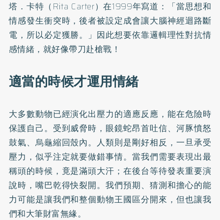
塔．卡特（Rita Carter）在1999年寫道：「當思想和
情感發生衝突時，後者被設定成會讓大腦神經迴路斷
電，所以必定獲勝。」因此想要依靠邏輯理性對抗情
感情緒，就好像帶刀赴槍戰！
適當的時候才運用情緒
大多數動物已經演化出壓力的適應反應，能在危險時
保護自己。受到威脅時，眼鏡蛇昂首吐信、河豚憤怒
鼓氣、烏龜縮回殼內。人類則是剛好相反，一旦承受
壓力，似乎注定就要做錯事情。當我們需要表現出最
稱頭的時候，竟是滿頭大汗；在後台等待發表重要演
說時，嘴巴乾得快裂開。我們預期、猜測和擔心的能
力可能是讓我們和整個動物王國區分開來，但也讓我
們和大筆財富無緣。