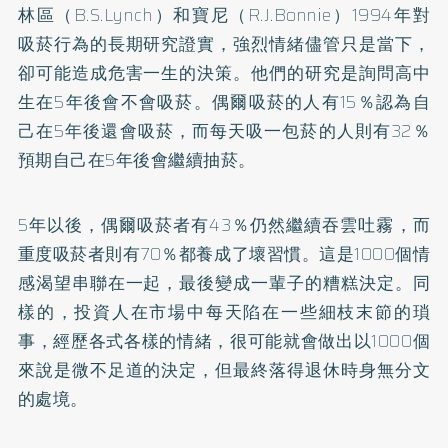
林區（B.S.Lynch）和寶尼（R.J.Bonnie）1994年對
吸菸行為的長期研究證實，強烈情緒儘管只是當下，
卻可能造成危害一生的決策。他們的研究是詢問高中
生在5年後會不會吸菸。偶爾吸菸的人有15％認為自
己在5年後還會吸菸，而每天吸一包菸的人則有32％
預期自己在5年後會繼續抽菸。
5年以後，偶爾吸菸者有43％仍然繼續吞雲吐霧，而
重度吸菸者則有70％都養成了壞習慣。這是1000個情
感渴望串聯在一起，最後變成一輩子的糟糕決定。同
樣的，投資人在市場中每天陷在一些細枝末節的瑣
事，經歷各式各樣的情緒，很可能就會做出以1000個
來說是微不足道的決定，但最終落得退休時身無分文
的處境。