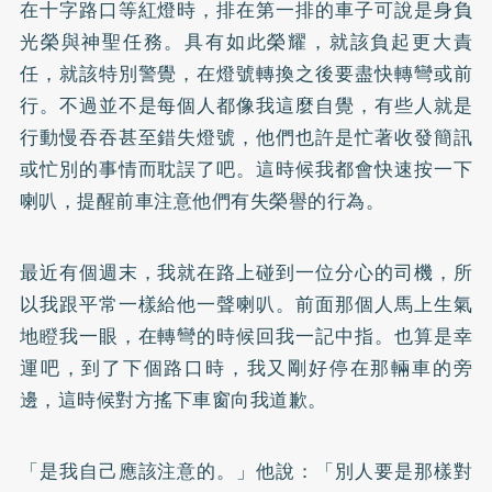
在十字路口等紅燈時，排在第一排的車子可說是身負
光榮與神聖任務。具有如此榮耀，就該負起更大責
任，就該特別警覺，在燈號轉換之後要盡快轉彎或前
行。不過並不是每個人都像我這麼自覺，有些人就是
行動慢吞吞甚至錯失燈號，他們也許是忙著收發簡訊
或忙別的事情而耽誤了吧。這時候我都會快速按一下
喇叭，提醒前車注意他們有失榮譽的行為。
最近有個週末，我就在路上碰到一位分心的司機，所
以我跟平常一樣給他一聲喇叭。前面那個人馬上生氣
地瞪我一眼，在轉彎的時候回我一記中指。也算是幸
運吧，到了下個路口時，我又剛好停在那輛車的旁
邊，這時候對方搖下車窗向我道歉。
「是我自己應該注意的。」他說：「別人要是那樣對