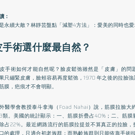
讀：
是永續大敵？林靜芸盤點「減塑4方法」：愛美的同時也愛
皮手術選什麼最自然？
皮手術如何才能自然呢？臉皮鬆弛雖然是「皮膚」的問
果只繃緊皮膚，臉頰容易再度鬆弛，1970 年之後的拉臉
筋膜，疤痕才不會明顯。
外醫學會教授泰斗拿海（Foad Nahai）說，筋膜拉臉大
3類。美國的統計顯示：一、筋膜折疊占40%；二、筋膜
除占22%。最近網路流行的筋膜拉提並不算真正的拉臉，
口的處理，只適合初老族群；而熟齡族群則只能依靠手術