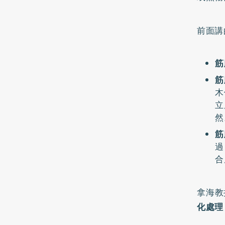
前面講
筋
筋
木
立
然
筋
過
合
拿海教
化處理