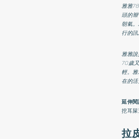
雅雅7
頭的辮
朝氣。
行的訊
雅雅說
70歲
輕。雅
在的活
延伸閱
挖耳屎
拉