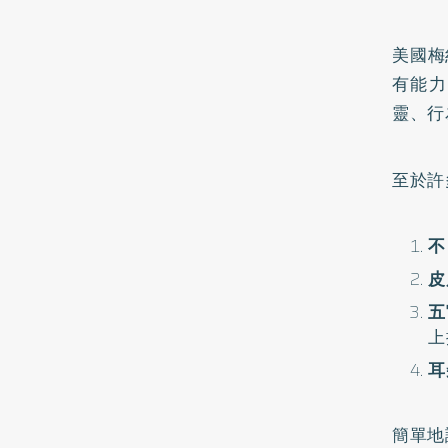
美國梅
有能力
靈、行
至於許
不
皮
五
上
耳
簡單地