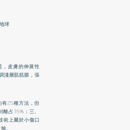
地球
題，皮膚的伸展性
強調淺層肌筋膜，張
約有25種方法，但
剝離占35%；三、
技術上屬於小傷口
拉臉。