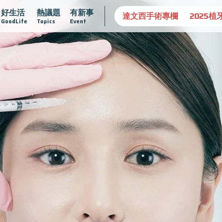
好生活
熱議題
有新事
守護骨骼健康
達文西手術專欄
2025植牙指南
漸凍不孤
GoodLife
Topics
Event