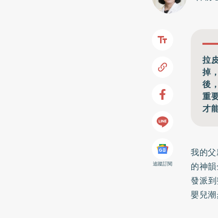
拉
掉
後
重
才
我的父
的神韻
追蹤訂閱
發派到
嬰兒潮