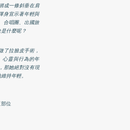
綁成一條斜垂在肩
渾身宣示著年輕與
、合唱團、出國旅
訣是什麼呢？
做了拉臉皮手術，
、心靈與行為的年
，那她絕對沒有現
她維持年輕。
這部位