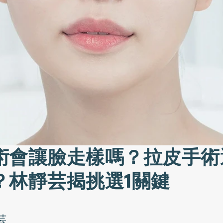
術會讓臉走樣嗎？拉皮手術
？林靜芸揭挑選1關鍵
芸