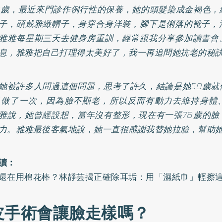
8歲，最近來門診作例行性的保養，她的頭髮染成金褐色，
子，頭戴雅緻帽子，身穿合身洋裝，腳下是俐落的靴子，
雅雅每星期三天去健身房重訓，經常跟我分享參加讀書會
息，雅雅把自己打理得太美好了，我一再追問她抗老的秘
她被許多人問過這個問題，思考了許久，結論是她50歲就
又做了一次，因為臉不顯老，所以反而有動力去維持身體
雅說，她曾經設想，當年沒有整形，現在有一張78歲的臉
力。雅雅最後客氣地說，她一直很感謝我替她拉臉，幫助
讀：
還在用棉花棒？林靜芸揭正確除耳垢：用「濕紙巾」輕擦
皮手術會讓臉走樣嗎？