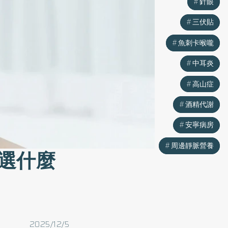
針眼
針眼
三伏貼
三伏貼
魚刺卡喉嚨
魚刺卡喉嚨
中耳炎
中耳炎
高山症
高山症
酒精代謝
酒精代謝
安寧病房
安寧病房
周邊靜脈營養
周邊靜脈營養
選什麼
2025/12/5