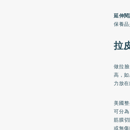
延伸閱
保養品
拉
做拉臉
高，如
力放在
美國整
可分為
筋膜切
或無傷