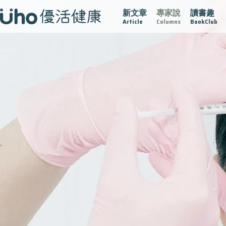
新文章
專家說
讀書趣
疫情保衛戰
再生醫學
愛的未來視
認識攝護腺肥大
Article
Columns
BookClub