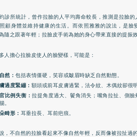
約診所統計，曾作拉臉的人平均壽命較長，推測是拉臉的
照顧身體並維持健康的生活。而依照雅雅的說法，是臉
為隨之跟著年輕；拉臉皮手術為她的身心帶來直接的提振
多人擔心拉臉皮使人的臉變樣，可能是：
自然：
包括表情僵硬，笑容或皺眉時缺乏自然動態。
膚過度緊繃：
額頭或前耳皮膚過緊，法令紋、木偶紋卻很
官比例失衡：
拉提角度過大、鬢角消失；嘴角拉扯、側臉
揚。
朵畸形：
耳垂拉長、耳前疤痕。
說，不自然的拉臉看起來不像自然年輕，反而像被拉扯過