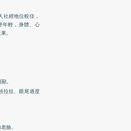
人社經地位較佳，
變年輕，身體、心
效果。
明顯。
頰拉扯、眼尾過度
的老臉。