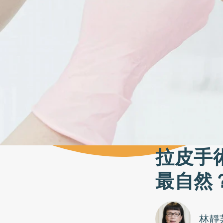
拉皮手
最自然
林靜