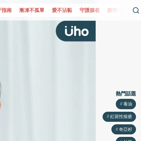
單
愛不沾黏
守護腺在
疫情保衛戰
再生醫學
愛的未
熱門話題
熱門話題
毒油
毒油
紅斑性狼瘡
紅斑性狼瘡
奇亞籽
奇亞籽