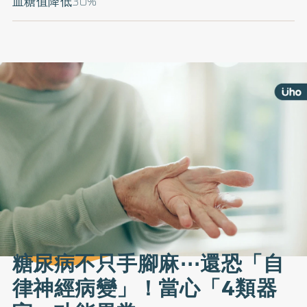
血糖值降低30%
糖尿病不只手腳麻⋯還恐「自
律神經病變」！當心「4類器