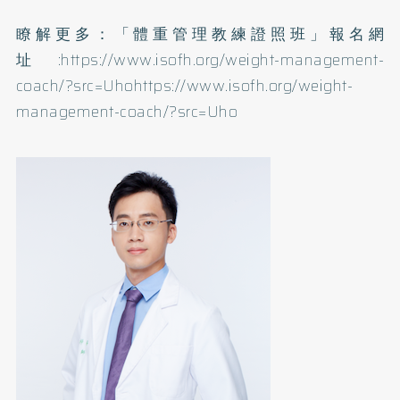
瞭解更多：「體重管理教練證照班」報名網
址:
https://www.isofh.org/weight-management-
coach/?src=Uhohttps://www.isofh.org/weight-
management-coach/?src=Uho