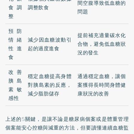
間空腹導致低血糖的
食調
調整飲食
問題
整
預防
提前補充適量碳水化
情緒
減少因血糖波動引
合物，避免低血糖狀
性進
起的過度進食
況的發生
食
改善
穩定血糖提高身體
通過穩定血糖，讓個
胰島
對胰島素的反應，
案獲得長時間身體健
素敏
減少脂肪儲存
康狀況的改善
感性
上述的5關鍵，是讓不論是糖尿病個案或是體重管理
個案能安心控糖與減重的方法，但要讀懂連續血糖監