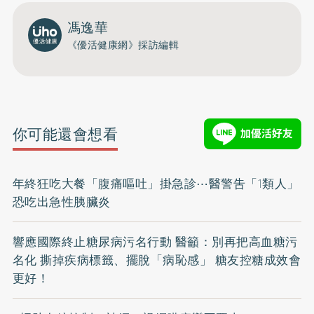
馮逸華
《優活健康網》採訪編輯
你可能還會想看
年終狂吃大餐「腹痛嘔吐」掛急診⋯醫警吿「1類人」
恐吃出急性胰臟炎
響應國際終止糖尿病污名行動 醫籲：別再把高血糖污
名化 撕掉疾病標籤、擺脫「病恥感」 糖友控糖成效會
更好！