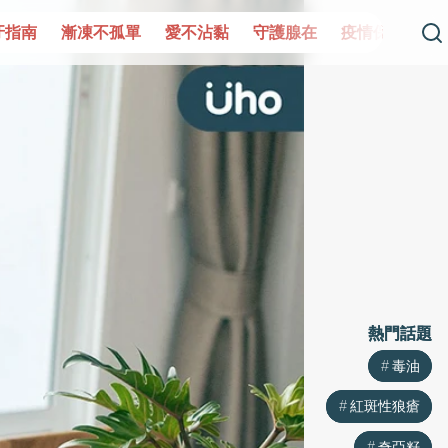
凍不孤單
愛不沾黏
守護腺在
疫情保衛戰
再生醫學
熱門話題
熱門話題
毒油
毒油
紅斑性狼瘡
紅斑性狼瘡
奇亞籽
奇亞籽