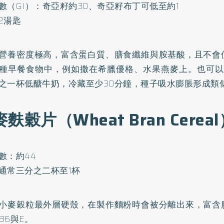
數（GI）：奇亞籽約30、奇亞籽布丁可低至約1
2湯匙
營養密度極高，富含蛋白質、膳食纖維與胺基酸，且不會
種早餐食物中，例如撒在希臘優格、水果燕麥上。也可以
之一杯低醣牛奶，冷藏至少30分鐘，種子吸水膨脹形成類
 麥麩穀片（Wheat Bran Cerea
數：約44
通常三分之二杯至1杯
小麥穀粒最外層硬殼，在製作麵粉時會被分離出來，富含
B6與E。