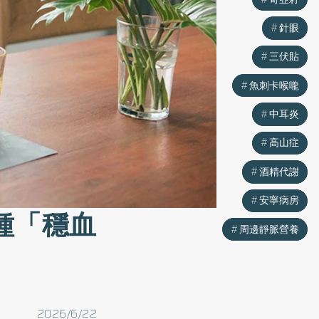
針眼
針眼
三伏貼
三伏貼
魚刺卡喉嚨
魚刺卡喉嚨
中耳炎
中耳炎
高山症
高山症
酒精代謝
酒精代謝
安寧病房
安寧病房
種「穩血
周邊靜脈營養
周邊靜脈營養
2026/6/22