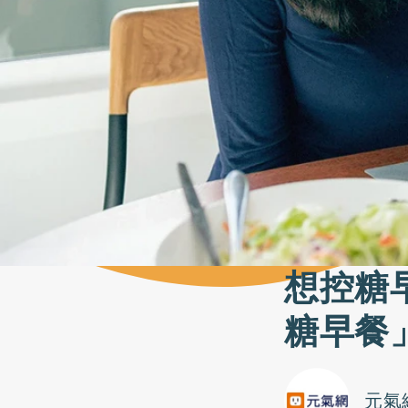
想控糖
糖早餐
元氣