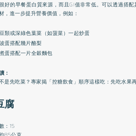
很好的早餐蛋白質來源，而且GI值非常低。可以透過搭配
材，進一步提升營養價值，例如：
豆類或深綠色葉菜（如菠菜）一起炒蛋
波蛋搭配幾片酪梨
煮蛋搭配一片全穀麵包
讀：
不是先吃菜？專家揭「控糖飲食」順序這樣吃：先吃水果
 豆腐
數：15
約85公克