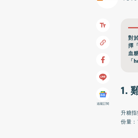
對
擇
血
「h
1.
追蹤訂閱
升糖指
份量：