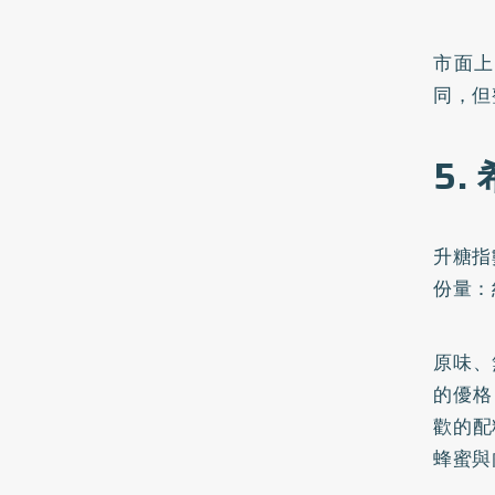
市面上
同，但
5.
升糖指數
份量：
原味、
的優格
歡的配
蜂蜜與