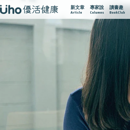
新文章
專家說
讀書趣
護腺在
疫情保衛戰
再生醫學
愛的未來視
認識攝護腺
Article
Columns
BookClub