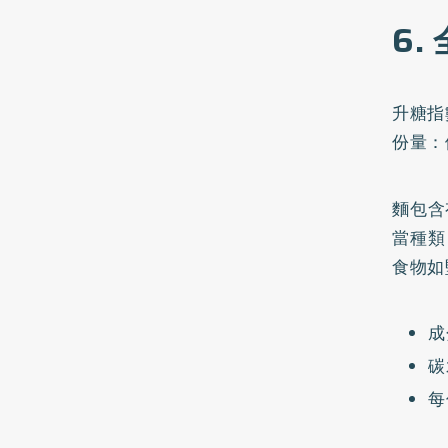
6.
升糖指
份量：
麵包含
當種類
食物如
成
碳
每