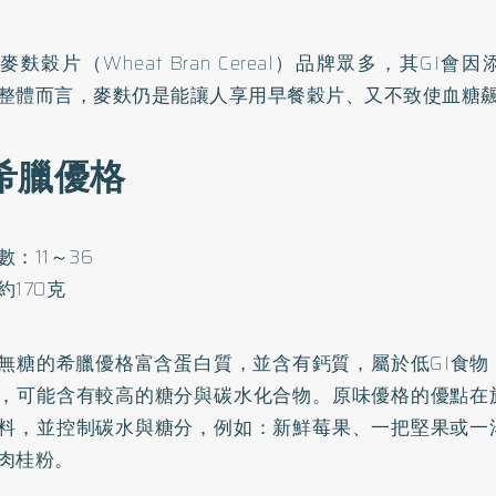
麥麩穀片（Wheat Bran Cereal）品牌眾多，其GI
整體而言，麥麩仍是能讓人享用早餐穀片、又不致使血糖
 希臘優格
：11～36
約170克
無糖的希臘優格富含蛋白質，並含有鈣質，屬於低GI食物
，可能含有較高的糖分與碳水化合物。原味優格的優點在
料，並控制碳水與糖分，例如：新鮮莓果、一把堅果或一
肉桂粉。