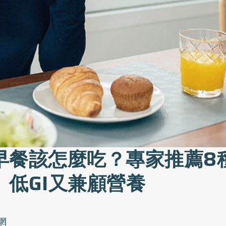
早餐該怎麼吃？專家推薦8
」低GI又兼顧營養
網