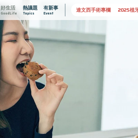
好生活
熱議題
有新事
肥大
守護骨骼健康
達文西手術專欄
2025植牙指南
漸
GoodLife
Topics
Event