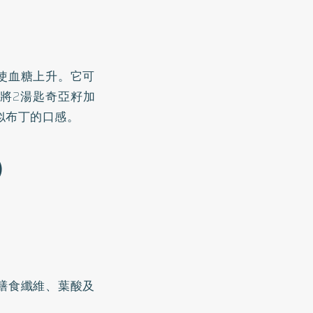
使血糖上升。它可
將2湯匙奇亞籽加
似布丁的口感。
l）
膳食纖維、葉酸及