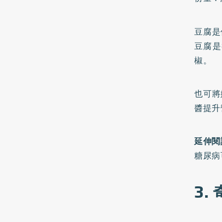
豆腐是
豆腐是
椒。
也可將
醬提升
延伸閱
糖尿病
3.