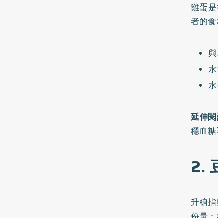
雞蛋是
者的食
與
水
水
延伸閱
穩血糖
2.
升糖指
份量：