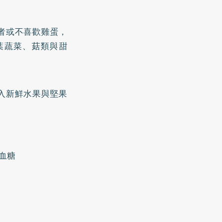
者或不喜歡雞蛋，
葉蔬菜、菇類與甜
入新鮮水果與堅果
血糖