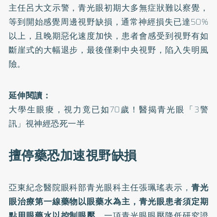
主任呂大文示警，青光眼初期大多無症狀難以察覺，
等到開始感覺周邊視野缺損，通常神經損失已達50%
以上，且晚期惡化速度加快，患者會感受到視野有如
斷崖式的大幅退步，最後僅剩中央視野，陷入失明風
險。
延伸閱讀：
大學生眼痠，視力竟已如70歲！醫揭青光眼「3警
訊」視神經恐死一半
擅停藥恐加速視野缺損
亞東紀念醫院眼科部青光眼科主任張珮瑤表示，
青光
眼治療第一線藥物以眼藥水為主，青光眼患者須定期
點用眼藥水以控制眼壓，
一項
青光眼眼壓降低研究
證