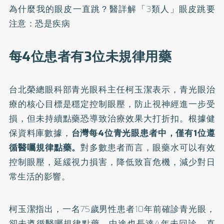
為什麼我的眼皮一直跳？醫詳解「3類人」眼皮跳要
注意：恐是疾病
每4位患者有3位未規律用藥
台北榮總眼科部青光眼科主任柯玉潔表示，青光眼治
療的核心目標是穩定控制眼壓，防止視神經進一步受
損，但未持續點藥恐導致治療效果大打折扣。根據健
保資料庫
數據
，
台灣每4位青光眼患者中，僅有1位遵
循醫囑規律點藥。
對多數患者而言，眼藥水可以有效
控制眼壓，延緩視力損害，降低致盲危機，減少對日
常生活的影響。
柯玉潔指出，一名75歲男性患者10年前確診青光眼，
卻未遵循醫囑規律點藥，中途也長達4年未回診，直