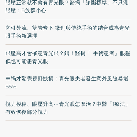
眼壓正常就不會有青光眼？醫揭「診斷標準」不只測
眼壓：6族群小心
內引外流、雙管齊下 微創與傳統手術的结合成為青光
眼手術新選擇
眼壓高才會罹患青光眼？錯！醫揭「1手術患者」眼壓
低也可能患青光眼
車禍才驚覺視野缺損！青光眼患者發生意外風險暴增
65%
視力模糊、眼壓升高⋯青光眼怎麼治？中醫「1療法」
有效恢復部分視力