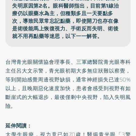
失明原因第2名。眼科醫師指出，目前第1線治
療仍以眼藥水為主，但種類多且一天要點多
次，導致民眾常忘記點藥，即使開刀也存在像
是術後能馬上恢復視力、手術反而失明、術後
就不用再點藥等迷思，以下一一解答。
台灣青光眼關懷協會理事長、三軍總醫院青光眼專科
主任呂大文示警，青光眼初期大多無症狀難以察覺，
等到開始感覺周邊視野缺損，通常神經損失已達50%
以上，且晚期惡化速度加快，患者會感受到視野有如
斷崖式的大幅退步，最後僅剩中央視野，陷入失明風
險。
延伸閱讀：
大學生眼痠，視力竟已如70歲！醫揭青光眼「3警