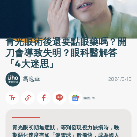
青光眼術後還要點眼藥嗎？開
刀會導致失明？眼科醫解答
「4大迷思」
馮逸華
2024/3/18
追蹤訂閱
青光眼初期無症狀，等到發現視力缺損時，晚
期惡化速度有如「滾雪球」般飛快，成為國人