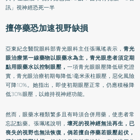
訊」視神經恐死一半
擅停藥恐加速視野缺損
亞東紀念醫院眼科部青光眼科主任張珮瑤表示，
青光
眼治療第一線藥物以眼藥水為主，青光眼患者須定期
點用眼藥水以控制眼壓，
一項
青光眼眼壓降低研究
證
實，青光眼治療初期每降低1毫米汞柱眼壓，惡化風險
可降10%。她指出，即使初期眼壓正常，仍應積極降
低30%眼壓，以維持視神經功能。
然而，眼藥水種類繁多且有時須合併用藥，使患者常
忘記點藥。張珮瑤說明，
壞死的視神經無法再生，已
喪失的視野也無法恢復，倘若擅自停藥若眼壓起伏，