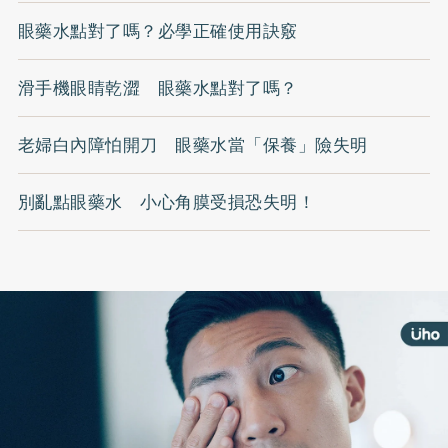
眼藥水點對了嗎？必學正確使用訣竅
滑手機眼睛乾澀 眼藥水點對了嗎？
老婦白內障怕開刀 眼藥水當「保養」險失明
別亂點眼藥水 小心角膜受損恐失明！