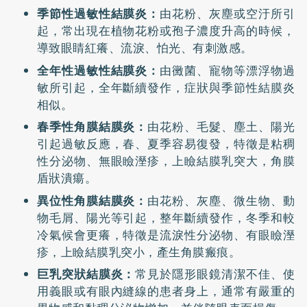
季節性過敏性結膜炎：
由花粉、灰塵或空汙所引
起，常出現在植物花粉或孢子濃度升高的時候，
導致眼睛紅癢、流淚、怕光、有刺激感。
全年性過敏性結膜炎：
由黴菌、寵物等漂浮物過
敏所引起，全年斷續發作，症狀與季節性結膜炎
相似。
春季性角膜結膜炎：
由花粉、毛髮、塵土、陽光
引起過敏反應，春、夏季容易復發，特徵是粘稠
性分泌物、無眼瞼溼疹，上瞼結膜乳突大，角膜
盾狀潰瘍。
異位性角膜結膜炎：
由花粉、灰塵、微生物、動
物毛屑、陽光等引起，整年斷續發作，冬季和較
冷氣候會更癢，特徵是流淚性分泌物、有眼瞼溼
疹，上瞼結膜乳突小，產生角膜瘢痕。
巨乳突狀結膜炎：
常見於隱形眼鏡清潔不佳、使
用義眼或有眼內縫線的患者身上，通常有嚴重的