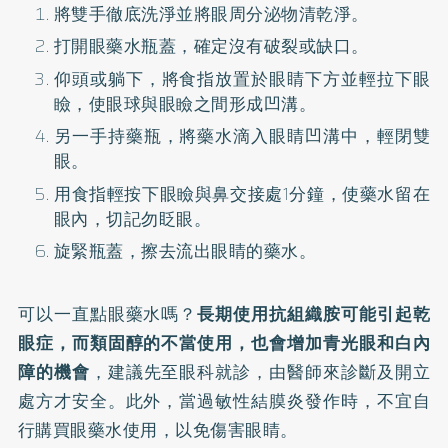
將雙手徹底洗淨並將眼周分泌物清乾淨。
打開眼藥水瓶蓋，確定沒有破裂或缺口。
仰頭或躺下，將食指放置於眼睛下方並輕拉下眼
瞼，使眼球與眼瞼之間形成凹溝。
另一手持藥瓶，將藥水滴入眼睛凹溝中，輕閉雙
眼。
用食指輕按下眼瞼與鼻交接處1分鐘，使藥水留在
眼內，切記勿眨眼。
旋緊瓶蓋，擦去流出眼睛的藥水。
可以一直點眼藥水嗎？
長期使用抗組織胺可能引起乾
眼症，而類固醇的不當使用，也會增加青光眼和白內
障的機會
，建議先至眼科就診，由醫師來診斷及開立
處方才安全。此外，當過敏性結膜炎發作時，不宜自
行購買眼藥水使用，以免傷害眼睛。