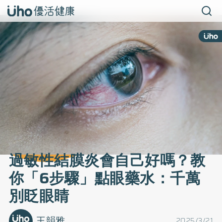
過敏性結膜炎會自己好嗎？教
你「6步驟」點眼藥水：千萬
別眨眼睛
王韻雅
2025/3/21