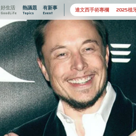
好生活
熱議題
有新事
守護骨骼健康
達文西手術專欄
2025植牙指南
漸凍不孤
GoodLife
Topics
Event