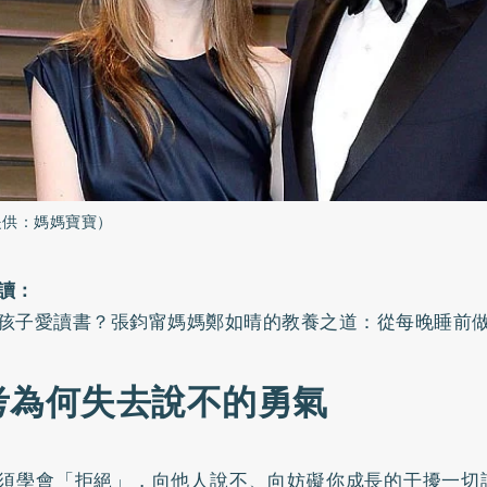
提供：媽媽寶寶）
讀：
孩子愛讀書？張鈞甯媽媽鄭如晴的教養之道：從每晚睡前做
考為何失去說不的勇氣
須學會「拒絕」，向他人說不、向妨礙你成長的干擾一切