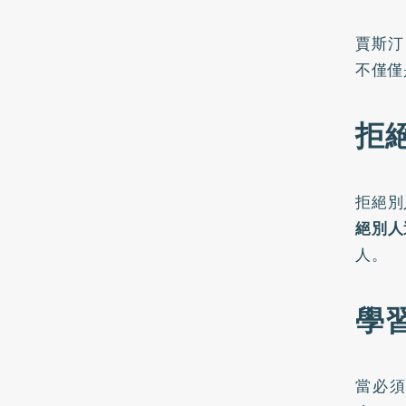
賈斯汀
不僅僅
拒
拒絕別
絕別人
人。
學
當必