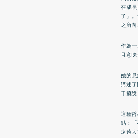
在成長
了」。
之所向
作為一
且意味
她的見
講述了
干擾說
這種哲
點：「
遠遠大