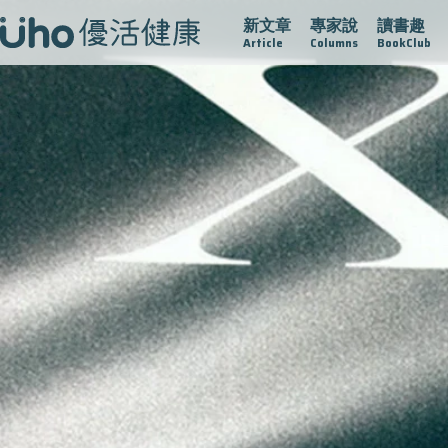
新文章
專家說
讀書趣
疫情保衛戰
再生醫學
愛的未來視
認識攝護腺肥大
Article
Columns
BookClub