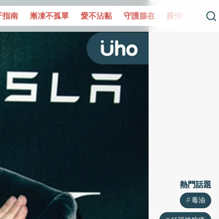
單
愛不沾黏
守護腺在
疫情保衛戰
再生醫學
愛的未
熱門話題
熱門話題
毒油
毒油