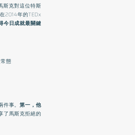
馬斯克對這位特斯
2014年的TEDx
得今日成就最關鍵
是常態
兩件事。
第一，他
享了馬斯克拒絕的