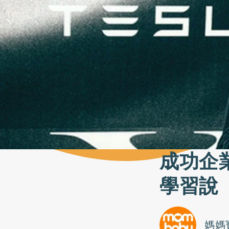
成功企
學習說
媽媽