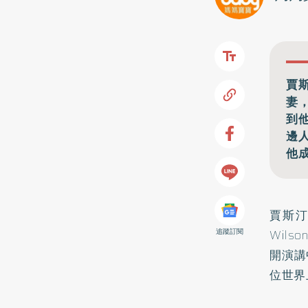
賈斯
妻
到
邊
他
賈斯汀
Wil
追蹤訂閱
開演講
位世界