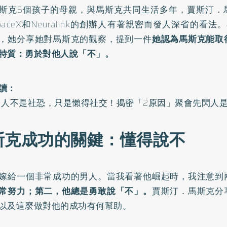
斯克5個孩子的母親，與馬斯克共同生活多年，賈斯汀．
aceX和Neuralink的創辦人有著親密而發人深省的看法。在
，她分享她對馬斯克的觀察，提到一件
她認為馬斯克能取
特質：勇於對他人說「不」。
讀：
I人不是社恐，只是懶得社交！揭密「2原因」聚會先閃人
斯克成功的關鍵：懂得說不
嫁給一個非常成功的男人。當我看著他崛起時，我注意到
常努力；第二，他總是勇敢說「不」。
賈斯汀．馬斯克分
以及這麼做對他的成功有何幫助。