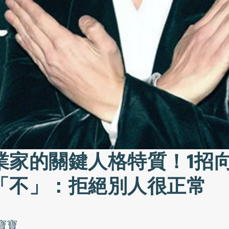
業家的關鍵人格特質！1招
「不」：拒絕別人很正常
寶寶