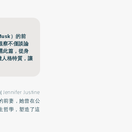
Musk）的前
個觀察不僅談論
選此篇，從身
鍵人格特質，讓
er Justine
k）的前妻，她曾在公
生哲學，塑造了這