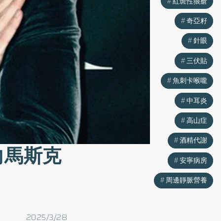
紅斑性狼瘡
紅斑性狼瘡
奇亞籽
奇亞籽
針眼
針眼
三伏貼
三伏貼
魚刺卡喉嚨
魚刺卡喉嚨
中耳炎
中耳炎
高山症
高山症
酒精代謝
酒精代謝
向馬斯克
安寧病房
安寧病房
周邊靜脈營養
周邊靜脈營養
2025/3/28