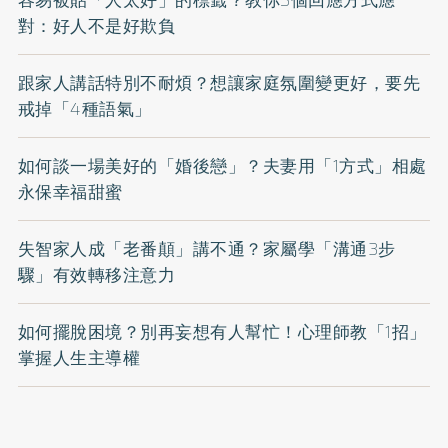
容易被貼「人太好」的標籤？教你5個回應方式應
對：好人不是好欺負
跟家人講話特別不耐煩？想讓家庭氛圍變更好，要先
戒掉「4種語氣」
如何談一場美好的「婚後戀」？夫妻用「1方式」相處
永保幸福甜蜜
失智家人成「老番顛」講不通？家屬學「溝通3步
驟」有效轉移注意力
如何擺脫困境？別再妄想有人幫忙！心理師教「1招」
掌握人生主導權