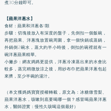
煮30分鐘即可。
【蘋果洋蔥水】
食材：蘋果和洋蔥各1顆
步驟：切塊後放入有深度的盤子，先倒扣一個飯碗，
再把蘋果、洋蔥塊放置碗周圍，拿一個快鍋或蒸鍋，
外鍋倒2碗水，蒸大約半小時後，倒扣的碗裡就有一
碗洋蔥蘋果精華。
小撇步：網友媽媽更提供，洋蔥冷凍蒸出來的水會比
較多，蒸完稍微放涼之後，用紗布巾把蘋果洋蔥包起
來擠，至少半碗的湯汁。
（本文獲媽媽寶寶授權轉載，原文為：
冰糖燉雪梨、
蘋果洋蔥水，咳嗽到底要喝哪一個？感冒喝蘋果洋蔥
水，醫師證實：慢性久咳喝這個最好
）