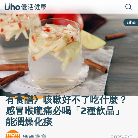
有食譜》咳嗽好不了吃什麼？
感冒喉嚨痛必喝「2種飲品」
能潤燥化痰
媽媽寶寶
2025/2/6