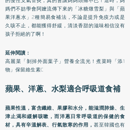
的慢性支氣管炎，真的會讓媽媽頭痛不已！這時，媽
媽們不妨學會阿嬤流傳下來的「冰糖燉雪梨」與「蘋
果洋蔥水」2種簡易食補法，不論是提升免疫力或是
久咳不止，都能獲得舒緩，清淡香甜的滋味相信沒有
孩子拒絕的了啊！
延伸閱讀：
高麗菜「剝掉外面葉子」營養全流光！煮菜時「添1
物」保留維生素C
蘋果、洋蔥、水梨適合呼吸道食補
蘋果性溫，富含纖維、果膠和水分，能滋潤肺燥、生
津止渴和緩解咳嗽，而洋蔥日常呼吸道的保健的食
材，具有辛溫解表、行氣散寒的作用，
甚至韓國也有