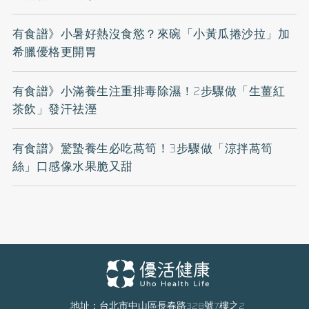
有食譜》小暑好熱沒食慾？來碗「小黃瓜捲沙拉」加
希臘優格更開胃
有食譜》小滿養生注重排毒除濕！2步驟做「生薑紅
茶飲」發汗祛溼
有食譜》驚蟄養生必吃萵筍！3步驟做「涼拌萵筍
絲」口感像水果脆又甜
地址：台北市中山區長春路328號7樓之2