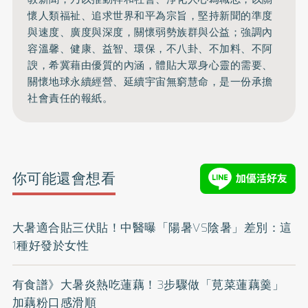
懷人類福祉、追求世界和平為宗旨，堅持新聞的準度
與速度、廣度與深度，關懷弱勢族群與公益；強調內
容溫馨、健康、益智、環保，不八卦、不加料、不阿
諛，希冀藉由優質的內涵，體貼大眾身心靈的需要、
關懷地球永續經營、延續宇宙無窮慧命，是一份承擔
社會責任的報紙。
你可能還會想看
大暑適合貼三伏貼！中醫曝「陽暑VS陰暑」差別：這
1種好發於女性
有食譜》大暑炎熱吃蓮藕！3步驟做「莧菜蓮藕羹」
加藕粉口感滑順