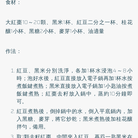
食材：
大紅棗10～20顆、黑米1杯、紅豆二分之一杯、桂花
釀1小杯、黑糖2小杯、麥芽1小杯、油適量
作法：
紅豆、黑米分別洗淨，各加1杯水浸泡4～8小
時；泡好水後，紅豆直接放入電子鍋再加1杯水按
煮飯鍵煮熟；黑米直接放入電子鍋加1小匙油按煮
飯鍵煮熟；紅棗去籽放入鍋中，蒸約10分鐘即
可。
紅豆煮熟後，倒掉鍋中的水，倒入平底鍋內，加
入黑糖、麥芽，將它炒乾；黑米煮熟後加桂花釀
拌勻，備用。
取1顆去籽紅棗，中間夾入紅豆，再舀一匙黑米在