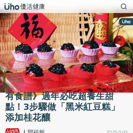
有食譜》過年必吃超養生甜
點！3步驟做「黑米紅豆糕」
添加桂花釀
人間福報
2025/1/21