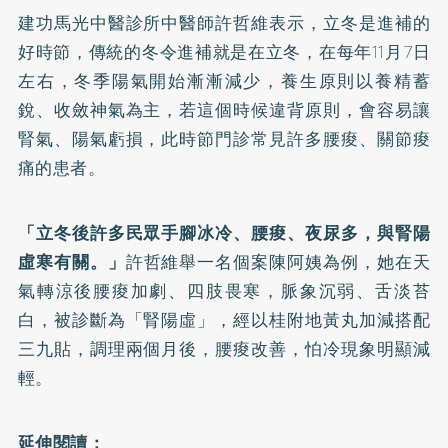
建功馬光中醫診所中醫師許哲維表示，立冬是進補的
好時節，傳統的冬令進補就是在立冬，在每年11月7日
左右，冬季陽氣開始漸漸減少，養生原則以養精蓄
銳、收斂神氣為主，若這個時候違背原則，會容易讓
腎氣、陽氣虧損，此時節門診常見許多腰痠、關節痠
痛的患者。
「立冬後許多民眾手腳冰冷、腰痠、夜尿多，與腎陽
虛寒有關。」
許哲維舉一名個案陳阿姨為例，她在天
氣轉涼後腰痠加劇、四肢畏寒，脈象沉弱、舌淡苔
白，被診斷為「腎陽虛」，經以桂附地黃丸加減搭配
三九貼，調理兩個月後，腰痠改善，怕冷現象明顯減
輕。
延伸閱讀：