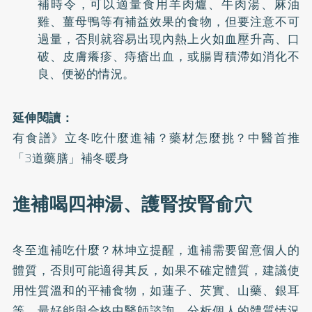
補時令，可以適量食用
羊肉爐
、牛肉湯、
麻油
雞
、
薑母鴨
等有補益效果的食物，但要注意不可
過量，否則就容易出現內熱上火如血壓升高、口
破、皮膚癢疹、痔瘡出血，或腸胃積滯如消化不
良、便祕的情況。
延伸閱讀：
有食譜》立冬吃什麼進補？藥材怎麼挑？中醫首推
「3道藥膳」補冬暖身
進補喝四神湯、護腎按腎俞穴
冬至進補吃什麼？
林坤立提醒，進補需要留意個人的
體質，否則可能適得其反，如果不確定體質，建議使
用性質溫和的平補食物，如蓮子、芡實、山藥、銀耳
等。最好能與合格中醫師諮詢，分析個人的體質情況