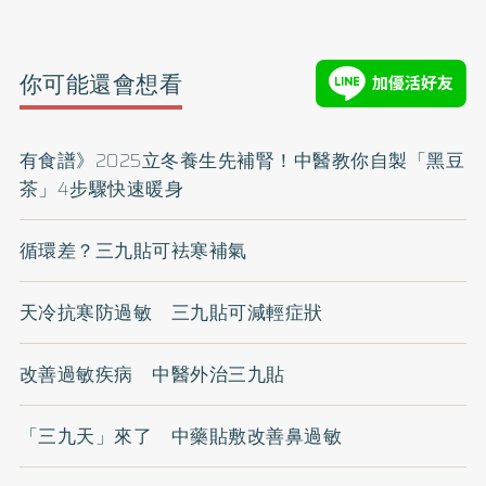
你可能還會想看
有食譜》2025立冬養生先補腎！中醫教你自製「黑豆
茶」4步驟快速暖身
循環差？三九貼可袪寒補氣
天冷抗寒防過敏 三九貼可減輕症狀
改善過敏疾病 中醫外治三九貼
「三九天」來了 中藥貼敷改善鼻過敏