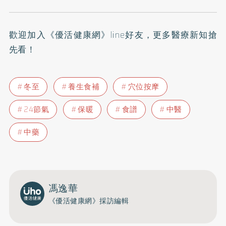
歡迎加入
《優活健康網》line好友
，更多醫療新知搶
先看！
冬至
養生食補
穴位按摩
24節氣
保暖
食譜
中醫
中藥
馮逸華
《優活健康網》採訪編輯