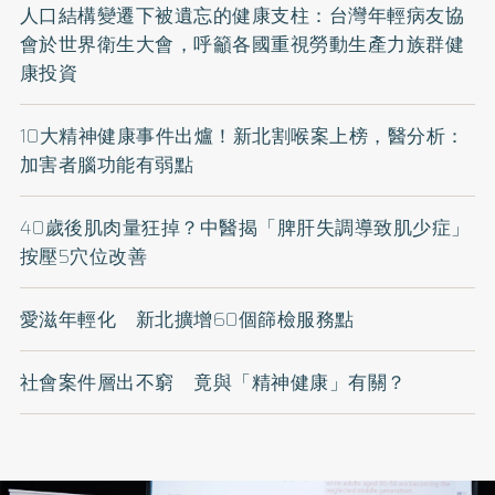
人口結構變遷下被遺忘的健康支柱：台灣年輕病友協
會於世界衛生大會，呼籲各國重視勞動生產力族群健
康投資
10大精神健康事件出爐！新北割喉案上榜，醫分析：
加害者腦功能有弱點
40歲後肌肉量狂掉？中醫揭「脾肝失調導致肌少症」
按壓5穴位改善
愛滋年輕化 新北擴增60個篩檢服務點
社會案件層出不窮 竟與「精神健康」有關？