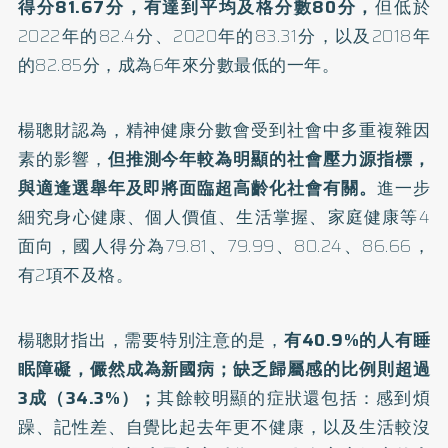
得分81.67分，有達到平均及格分數80分，
但低於
2022年的82.4分、2020年的83.31分，以及2018年
的82.85分，成為6年來分數最低的一年。
楊聰財認為，精神健康分數會受到社會中多重複雜因
素的影響，
但推測今年較為明顯的社會壓力源指標，
與適逢選舉年及即將面臨超高齡化社會有關。
進一步
細究身心健康、個人價值、生活掌握、家庭健康等4
面向，國人得分為79.81、79.99、80.24、86.66，
有2項不及格。
楊聰財指出，需要特別注意的是，
有40.9%的人有
睡
眠障礙
，儼然成為新國病；缺乏歸屬感的比例則超過
3成（34.3%）；
其餘較明顯的症狀還包括：感到煩
躁、記性差、自覺比起去年更不健康，以及生活較沒