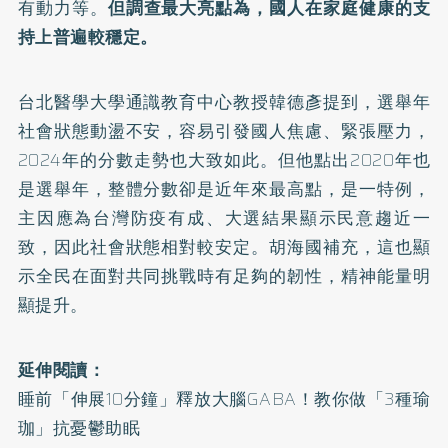
有動力等。
但調查最大亮點為，國人在家庭健康的支
持上普遍較穩定。
台北醫學大學通識教育中心教授韓德彥提到，選舉年
社會狀態動盪不安，容易引發國人焦慮、緊張壓力，
2024年的分數走勢也大致如此。但他點出2020年也
是選舉年，整體分數卻是近年來最高點，是一特例，
主因應為台灣防疫有成、大選結果顯示民意趨近一
致，因此社會狀態相對較安定。胡海國補充，這也顯
示全民在面對共同挑戰時有足夠的韌性，精神能量明
顯提升。
延伸閱讀：
睡前「伸展10分鐘」釋放大腦GABA！教你做「3種瑜
珈」抗憂鬱助眠