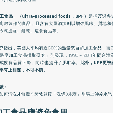
食品」（ultra-processed foods，UPF）
是指經過多
廚房製作的食品，且含有大量添加劑以增強風味、質地和
冷凍披薩、餅乾、速食食品等。
究指出，美國人平均有近60%的熱量來自超加工食品。而2
過度加工食品攝取研究
」則發現，1993～2011年間台
成飲食品質下降，同時也提升了肥胖率。
此外，UPF更
率有正相關，不可不慎。
讀：
如何清洗才無毒？譚敦慈授「洗鍋3步驟」別馬上沖冷水恐
加工食品應避免食用