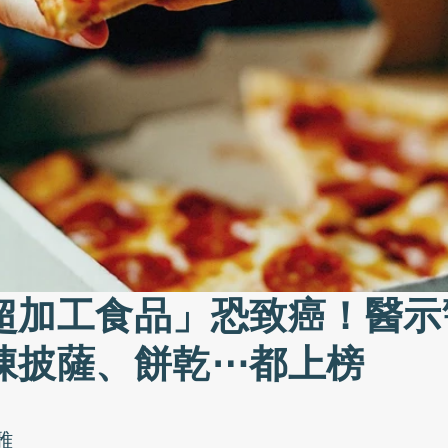
超加工食品」恐致癌！醫示
凍披薩、餅乾⋯都上榜
雅