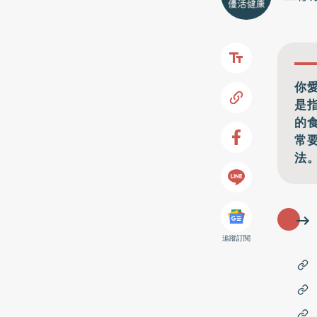
你
是
的
常
法
追蹤訂閱