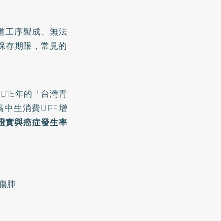
道工序製成、無法
保存期限，常見的
016年的「
台灣青
灣高中生消費UPF增
被證實與癌症發生率
傷肺