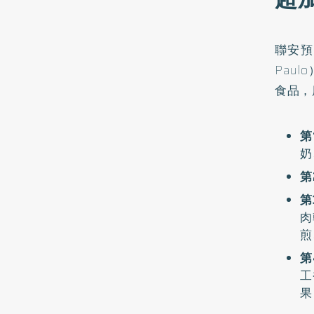
聯安預
Pau
食品，
第
奶
第
第
肉
煎
第
工
果