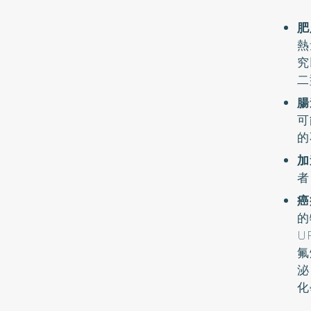
肥
熱
究
二
腸
可
的
加
者
癌
的
U
氟
泌
化