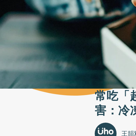
常吃「
害：冷
王韻