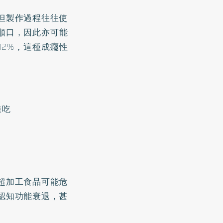
但製作過程往往使
順口，因此亦可能
12%，這種成癮性
樣吃
超加工食品可能危
認知功能衰退，甚