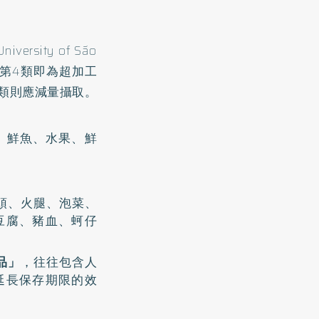
ity of São
中第4類即為超加工
3類則應減量攝取。
、鮮魚、水果、鮮
頭、火腿、泡菜、
豆腐、豬血、蚵仔
品」
，往往包含人
延長保存期限的效