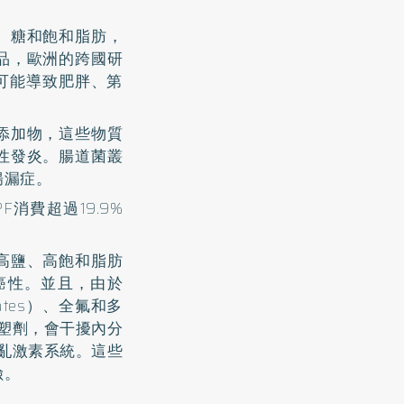
、糖和飽和脂肪，
品，歐洲的跨國研
可能導致肥胖、第
添加物，這些物質
性發炎。腸道菌叢
腸漏症。
消費超過19.9%
高鹽、高飽和脂肪
癌性。並且，由於
ates）、全氟和多
增塑劑，會干擾內分
擾亂激素系統。這些
險。