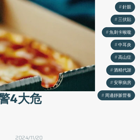
針眼
針眼
三伏貼
三伏貼
魚刺卡喉嚨
魚刺卡喉嚨
中耳炎
中耳炎
高山症
高山症
酒精代謝
酒精代謝
安寧病房
安寧病房
警4大危
周邊靜脈營養
周邊靜脈營養
2024/11/20