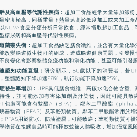
胖及高血壓等代謝性疾病：
超加工食品經常大量添加澱粉
量密度極高，同樣重量下熱量遠高於低度加工或未加工食
以NOVA食品分類分析日常飲食，經常攝取超加工食品，
型糖尿病和高血壓等代謝性疾病。
道菌叢失衡：
超加工食品缺乏膳食纖維，並含有大量化學
能改變腸道微生物群的組成，造成腸道健康問題，引發慢
不良變化會影響整體免疫功能和消化功能，甚至可能引發
速認知功能衰退：
研究顯示，60歲以下的消費者，若UPF
，整體認知下降加速28%，執行功能下降加速25%。
症發生率增加：
UPF具低膳食纖維、高碳水化合物含量、
特性，並可能添加有害添加劑及汙染物，因此可能具致
PF包裝可能含有雙酚A（BPA）、鄰苯二甲酸酯（phthal
烷基物質（PFAS）及苯酚類物質。鄰苯二甲酸酯常用於
；PFAS用於防水、防油塗層，可能致癌；苯酚類物質可
學物質在接觸食品時可能釋放並被人體吸收，增加癌症風