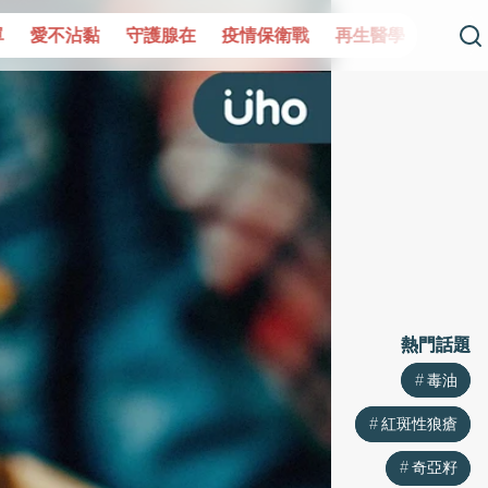
守護腺在
疫情保衛戰
再生醫學
愛的未來視
認識攝護
熱門話題
熱門話題
毒油
毒油
紅斑性狼瘡
紅斑性狼瘡
奇亞籽
奇亞籽