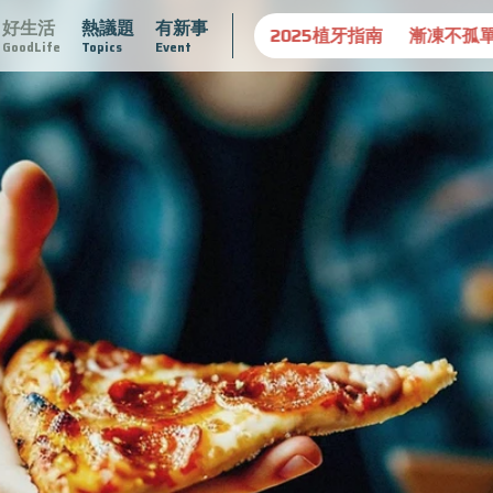
好生活
熱議題
有新事
達文西手術專欄
2025植牙指南
漸凍不孤單
愛不沾黏
GoodLife
Topics
Event