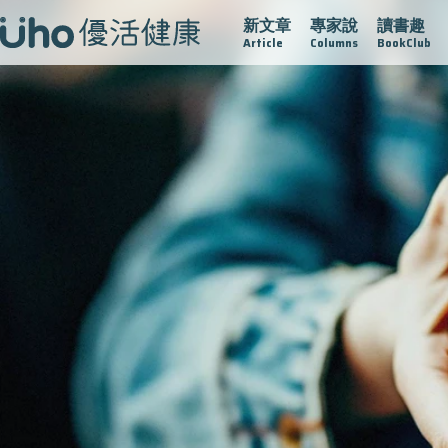
新文章
專家說
讀書趣
再生醫學
愛的未來視
認識攝護腺肥大
守護骨骼健康
Article
Columns
BookClub