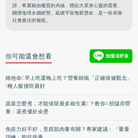
諛，希冀藉由優質的內涵，體貼大眾身心靈的需要、
關懷地球永續經營、延續宇宙無窮慧命，是一份承擔
社會責任的報紙。
你可能還會想看
維他命C早上吃還晚上吃？營養師揭「正確保健觀念」
1種人飯後吃最好
蔬菜怎麼煮，才能保留最多維生素C？教你4招儲存營
養：蒸煮優於汆燙
免疫力好不好，竟跟肌肉量有關？專家建議：「重量
訓練」能抗病毒