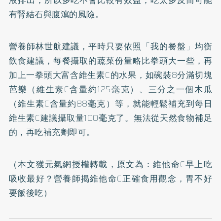
液排出，所以多吃不會比較有效益，吃太多反而可能
有腎結石與腹瀉的風險。
營養師林世航建議，平時只要依照「我的餐盤」均衡
飲食建議，每餐攝取的蔬菜份量略比拳頭大一些，再
加上一拳頭大富含維生素C的水果，如碗裝8分滿切塊
芭樂（維生素C含量約125毫克）、三分之一個木瓜
（維生素C含量約88毫克）等，就能輕鬆補充到每日
維生素C建議攝取量100毫克了。無法從天然食物補足
的，再吃補充劑即可。
（本文獲元氣網授權轉載，原文為：
維他命C早上吃
吸收最好？營養師揭維他命C正確食用觀念，胃不好
要飯後吃
）