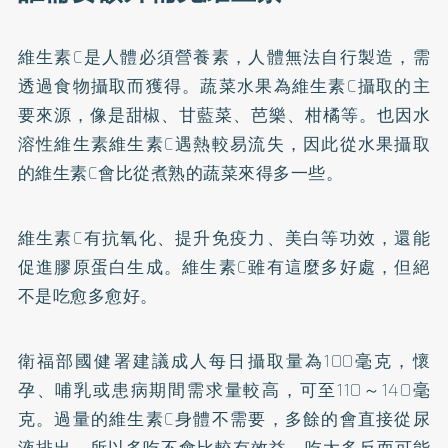
維生素C是人體必須營養素，人體無法自行製造，需
透過食物攝取而獲得。蔬菜水果為維生素C攝取的主
要來源，像是甜椒、甘藍菜、芭樂、柑橘等。也因水
溶性維生素維生素C遇熱較易流失，因此從水果攝取
的維生素C會比從煮熟的蔬菜來得多一些。
維生素C有抗氧化、提升免疫力、美白等功效，還能
促進膠原蛋白生成。維生素C雖有這麼多好處，但絕
不是吃愈多愈好。
衛福部國健署建議成人每日攝取量為100毫克，懷
孕、哺乳或患病期間需求量較高，可至110～140毫
克。過量的維生素C身體不需要，多餘的會直接從尿