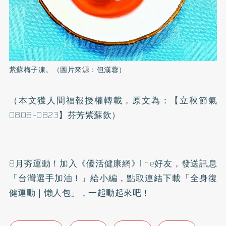
紫蘇梅子凍。（圖片來源：但漢蓉）
（本文獲人間福報授權轉載，原文為：
【立秋節氣
0808~0823】芬芳紫蘇飲
）
8月夯運動！加入
《優活健康網》line好友
，發送訊息
「台灣選手加油！」給小編，點取連結下載「全身復
健運動｜懶人包」，一起動起來吧！