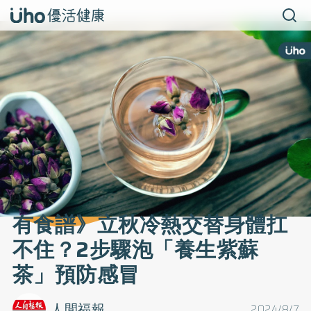
有食譜》立秋冷熱交替身體扛
不住？2步驟泡「養生紫蘇
茶」預防感冒
人間福報
2024/8/7