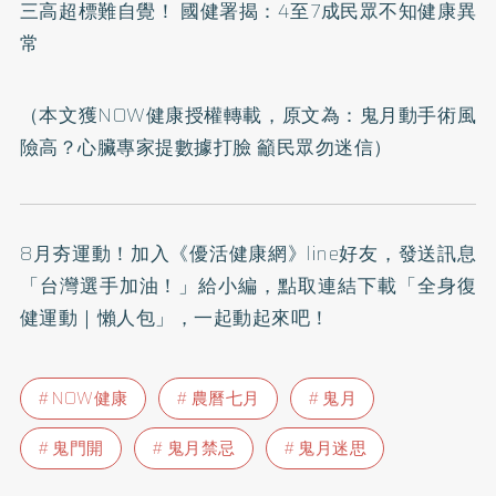
三高超標難自覺！ 國健署揭：4至7成民眾不知健康異
常
（本文獲NOW健康授權轉載，原文為：
鬼月動手術風
險高？心臟專家提數據打臉 籲民眾勿迷信
）
8月夯運動！加入
《優活健康網》line好友
，發送訊息
「台灣選手加油！」給小編，點取連結下載「全身復
健運動｜懶人包」，一起動起來吧！
NOW健康
農曆七月
鬼月
鬼門開
鬼月禁忌
鬼月迷思