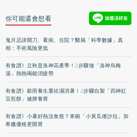
你可能還會想看
鬼月忌諱開刀、看病、住院？醫揭「科學數據」真
相：手術風險更低
有食譜》立秋是洛神花產季！2步驟做「洛神烏梅
湯」熱熱喝能消疲勞
有食譜》穀雨養生重祛濕消暑！2步驟自製「四神紅
豆煎餅」健脾養胃
有食譜》小暑好熱沒食慾？來碗「小黃瓜捲沙拉」加
希臘優格更開胃