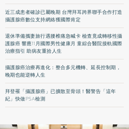
近三成患者確診已屬晚期 台灣拜耳跨界聯手合作打造
攝護腺癌數位支持網絡獲國際肯定
退休準備攜妻旅行遇腰椎痛急喊卡 檢查竟成轉移性攝
護腺癌 響應11月國際男性健康月 童綜合醫院接軌國際
治療指引 助病友重拾人生
攝護腺癌治療再進化：整合多元機轉、延長控制期，
晚期也能逆轉人生
拜登罹「攝護腺癌」已擴散至骨頭！醫警告「這年
紀」快做PSA檢測