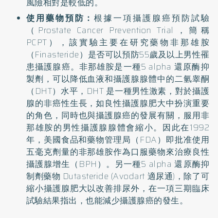
風險相對是較低的。
使用藥物預防：
根據一項攝護腺癌預防試驗
（Prostate Cancer Prevention Trial，簡稱
PCPT），該實驗主要在研究藥物非那雄胺
（Finasteride）是否可以預防55歲及以上男性罹
患攝護腺癌。非那雄胺是一種5 alpha 還原酶抑
製劑，可以降低血液和攝護腺腺體中的二氫睾酮
（DHT）水平，DHT 是一種男性激素，對於攝護
腺的非癌性生長，如良性攝護腺肥大中扮演重要
的角色，同時也與攝護腺癌的發展有關，服用非
那雄胺的男性攝護腺腺體會縮小。因此在1992
年，美國食品和藥物管理局（FDA）即批准使用
五毫克劑量的非那雄胺作為口服藥物來治療良性
攝護腺增生（BPH）。另一種5 alpha 還原酶抑
制劑藥物 Dutasteride (Avodart 適尿通)，除了可
縮小攝護腺肥大以改善排尿外，在一項三期臨床
試驗結果指出，也能減少攝護腺癌的發生。