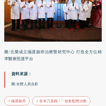
圖/北榮成立攝護腺癌治療暨研究中心 打造全方位精
準醫療照護平台
圖/全體人員合影
攝護腺癌
奈米刀及鎦-177放射配體治療