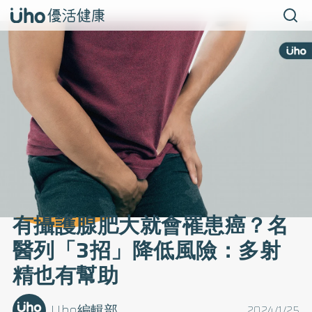
有攝護腺肥大就會罹患癌？名
醫列「3招」降低風險：多射
精也有幫助
Uho編輯部
2024/1/25