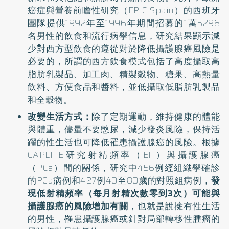
癌症與營養前瞻性研究（EPIC-Spain）的西班牙
團隊提供1992年至1996年期間招募的1萬5296
名男性的飲食和流行病學信息，研究結果顯示減
少對西方型飲食的遵從對於降低攝護腺癌風險是
必要的，所謂的西方飲食模式包括了高度攝取高
脂肪乳製品、加工肉、精製穀物、糖果、高熱量
飲料、方便食品和醬料，並低攝取低脂肪乳製品
和全穀物。
改變生活方式：
除了定期運動，維持健康的體能
與體重，儘量不要憋尿，減少發炎風險，保持活
躍的性生活也可降低罹患攝護腺癌的風險。根據
CAPLIFE研究射精頻率（EF）與攝護腺癌
（PCa）間的關係，研究中456例經組織學確診
的PCa病例和427例40至80歲的對照組病例，
發
現低射精頻率（每月射精次數零到3次）可能與
攝護腺癌的風險增加有關
，也就是說擁有性生活
的男性，罹患攝護腺癌或針對局部轉移性腫瘤的