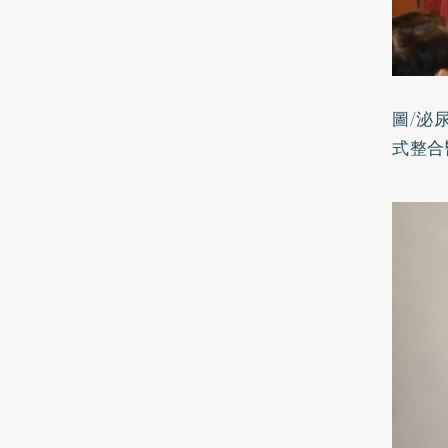
圖/泌
式整合