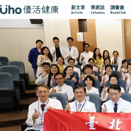
新文章
專家說
讀書趣
護腺在
疫情保衛戰
再生醫學
愛的未來視
認識攝護腺
Article
Columns
BookClub