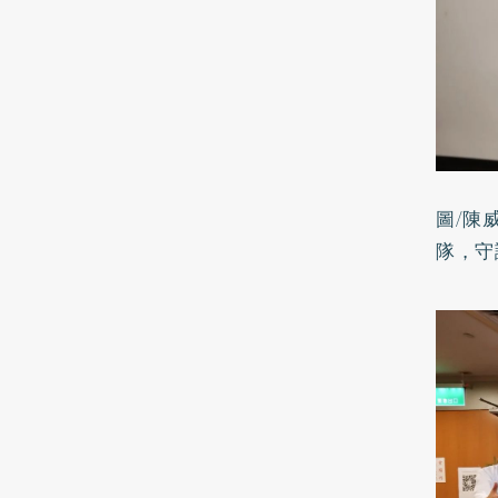
圖/陳
隊，守