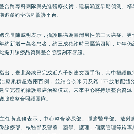
整合跨專科團隊與先進醫療技術，建構涵蓋早期偵測、精
期追蹤的全病程照護平台。
總院長陳威明表示，攝護腺癌為臺灣男性第三大癌症、男
年約新增一萬名患者，約三成確診時已屬第四期，每年仍
此提升診療品質與整合照護刻不容緩。
指出，臺北榮總已完成近八千例達文西手術，其中攝護腺
治療累積超過兩百例，並結合奈米刀及鎦-177放射配體
建立完整的攝護腺癌治療模式。未來中心將持續整合資源
護腺癌整合照護團隊。
主任黃逸修表示，中心整合泌尿部、腫瘤醫學部、放射
像診療部、核醫部及營養、藥學、護理、個案管理等跨專