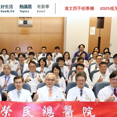
好生活
熱議題
有新事
肥大
守護骨骼健康
達文西手術專欄
2025植牙指南
漸
GoodLife
Topics
Event