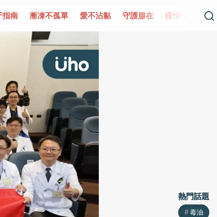
凍不孤單
愛不沾黏
守護腺在
疫情保衛戰
再生醫學
熱門話題
熱門話題
毒油
毒油