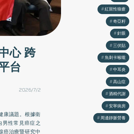
紅斑性狼瘡
紅斑性狼瘡
奇亞籽
奇亞籽
針眼
針眼
三伏貼
三伏貼
中心 跨
魚刺卡喉嚨
魚刺卡喉嚨
平台
中耳炎
中耳炎
高山症
高山症
2026/7/2
酒精代謝
酒精代謝
安寧病房
安寧病房
健康議題。根據衛
周邊靜脈營養
周邊靜脈營養
內男性常見癌症之
腺癌治療暨研究中