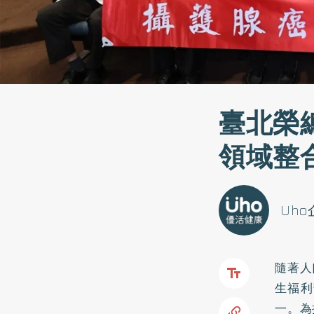
臺北榮
領域整
Uh
隨著人
生福利
一。為