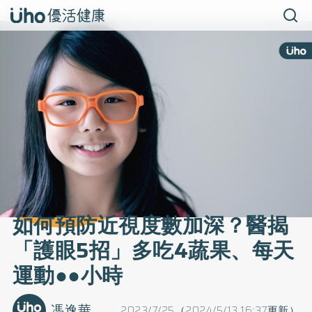
如何預防近視度數加深？醫揭
「護眼5招」多吃4蔬果、每天
運動●●小時
馮逸華
2023/7/25（2024/5/13 16:37更新）