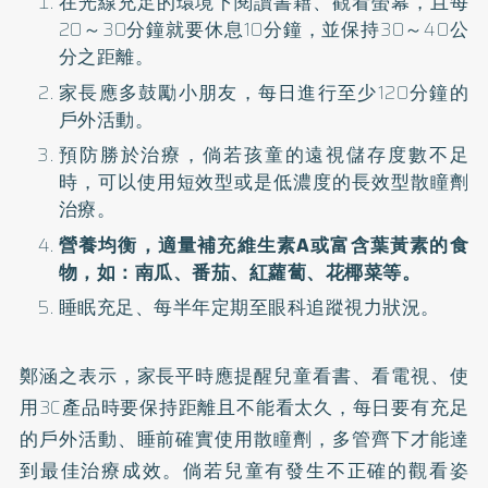
在光線充足的環境下閱讀書籍、觀看螢幕，且每
20～30分鐘就要休息10分鐘，並保持30～40公
分之距離。
家長應多鼓勵小朋友，每日進行至少120分鐘的
戶外活動。
預防勝於治療，倘若孩童的遠視儲存度數不足
時，可以使用短效型或是低濃度的長效型散瞳劑
治療。
營養均衡，適量補充維生素A或富含葉黃素的食
物，如：南瓜、番茄、紅蘿蔔、花椰菜等。
睡眠充足、每半年定期至眼科追蹤視力狀況。
鄭涵之表示，家長平時應提醒兒童看書、看電視、使
用3C產品時要保持距離且不能看太久，每日要有充足
的戶外活動、睡前確實使用散瞳劑，多管齊下才能達
到最佳治療成效。倘若兒童有發生不正確的觀看姿