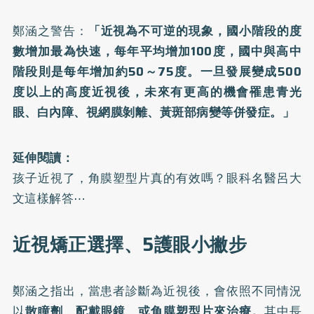
鄭涵之警告：
「近視為不可逆的現象，國小階段的度
數增加最為快速，每年平均增加100度，國中與高中
階段則是每年增加約50～75度。一旦發展變成500
度以上的高度近視後，未來有更高的機會罹患青光
眼、白內障、視網膜剝離、黃斑部病變等併發症。」
延伸閱讀：
孩子近視了，角膜塑型片真的有效嗎？眼科名醫呂大
文這樣解答⋯
近視矯正選擇、5護眼小撇步
鄭涵之指出，當患者診斷為近視後，會依照不同情況
以
散瞳劑、配戴眼鏡、或角膜塑型片來治療。
其中長