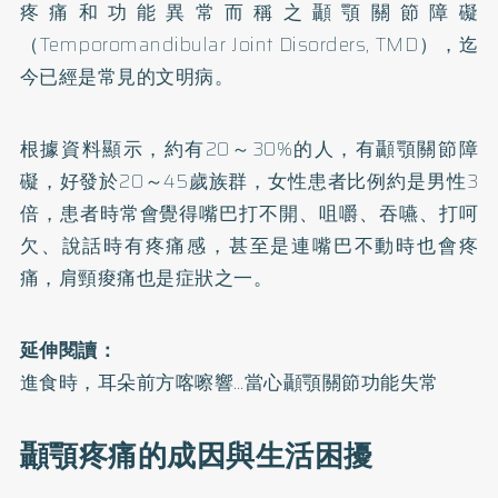
疼痛和功能異常而稱之顳顎關節障礙
（Temporomandibular Joint Disorders, TMD），迄
今已經是常見的文明病。
根據資料顯示，約有20～30%的人，有顳顎關節障
礙，好發於20～45歲族群，女性患者比例約是男性3
倍，患者時常會覺得嘴巴打不開、咀嚼、吞嚥、打呵
欠、說話時有疼痛感，甚至是連嘴巴不動時也會疼
痛，肩頸痠痛也是症狀之一。
延伸閱讀：
進食時，耳朵前方喀嚓響…當心顳顎關節功能失常
顳顎疼痛的成因與生活困擾