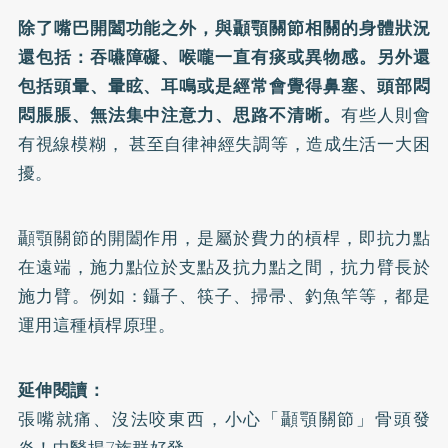
除了嘴巴開闔功能之外，與顳顎關節相關的身體狀況
還包括：吞嚥障礙、喉嚨一直有痰或異物感。另外還
包括頭暈、暈眩、耳鳴或是經常會覺得鼻塞、頭部悶
悶脹脹、無法集中注意力、思路不清晰。
有些人則會
有視線模糊， 甚至自律神經失調等，造成生活一大困
擾。
顳顎關節的開闔作用，是屬於費力的槓桿，即抗力點
在遠端，施力點位於支點及抗力點之間，抗力臂長於
施力臂。例如：鑷子、筷子、掃帚、釣魚竿等，都是
運用這種槓桿原理。
延伸閱讀：
張嘴就痛、沒法咬東西，小心「顳顎關節」骨頭發