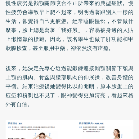
慢性疲勞是顳顎關節咬合不正所帶來的典型症狀。慢
性疲勞會導致早上爬不起來，明明過著跟別人一樣的
生活，卻覺得自己更疲憊。經常睡眼惺忪，不管做什
麼事，臉上總是寫著「我好累」，容易被身邊的人貼
上懶惰蟲的標籤。因此，該名學生也做了肝功能和甲
狀腺檢查，甚至服用中藥，卻依然沒有痊癒。
後來，她決定先專心透過能鍛鍊連接顳顎關節下顎與
上顎的肌肉、骨盆與腰部肌肉的伸展操，改善身體的
平衡。結束治療後她變得比以前開朗，原本臉蛋上的
痘痘
和粉刺也不見了，眼神變得更加清亮，看起來格
外有自信。