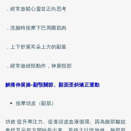
．經常放鬆心靈並正向思考
．洗臉時按摩下巴周圍肌肉
．上下舒展耳朵上方的顳葉
．經常做繞頸動作，伸展頸部
解痛伸展操-顳顎關節、顏面歪斜矯正運動
按摩頭皮（顳肌）
功效 提升專注力、促進頭皮血液循環。因為臉部皺紋
會從耳朵前方開始長出來，若持之以恆地做，臉部肌