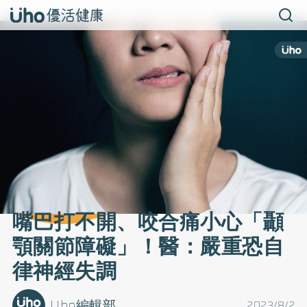
嘴巴打不開、咬合痛小心「顳
顎關節障礙」！醫：嚴重恐自
律神經失調
Uho編輯部
2023/8/2