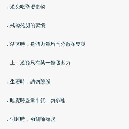
．避免吃堅硬食物
．戒掉托腮的習慣
．站著時，身體力量均勻分散在雙腿
上，避免只有某一條腿出力
．坐著時，請勿蹺腳
．睡覺時盡量平躺，勿趴睡
．側睡時，兩側輪流躺