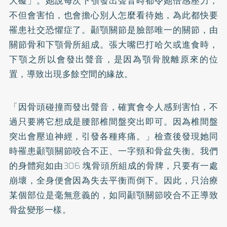
大礙」。她說每次下顎發出聲音時都令她倍感壓力，
不但會害怕，也會擔心別人怎麼看待她，為此都快要
罹患社交恐懼症了。顳顎關節是臉部唯一的關節，由
關節骨和下顎骨所組成。張大嘴巴打哈欠或進食時，
下顎之所以會發出聲音，是因為顎骨脫離原來的位
置，導致出現多餘空間的緣故。
「因骨頭碰撞而發出聲音，確實會令人感到害怕，不
過只要將它想成是腰部椎間盤突出即可。因為椎間盤
突出會壓迫神經，引發各種疼痛。」檢查後發現她同
時罹患顳顎關節咬合不正、一字頸和骨盆失衡。我們
的身體宛如由306 塊骨頭所組成的骨牌，只要有一處
崩壞，全身便會因為失去平衡而倒下。因此，只治療
某個部位是毫無意義的，如同顳顎關節咬合不正導致
骨盆變形一樣。