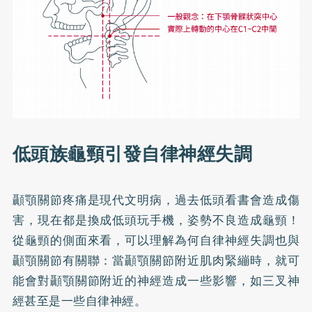
低頭族龜頸引發自律神經失調
顳顎關節疼痛是現代文明病，過去低頭看書會造成傷
害，現在都是換成低頭玩手機，姿勢不良造成龜頸！
從龜頸的側面來看，可以理解為何自律神經失調也與
顳顎關節有關聯：當顳顎關節附近肌肉緊繃時，就可
能會對顳顎關節附近的神經造成一些影響，如三叉神
經甚至是一些自律神經。