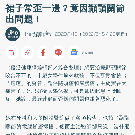
裙子常歪一邊？竟因顳顎關節
出問題！
Uho編輯部
2020/1/19（2022/3/15 4:25更新）
追蹤訂閱
（優活健康網編輯部／綜合整理）想要治療顳顎關節
咬合不正的二十歲女學生前來就醫，不但顎骨會發出
「喀喀」的聲音，還伴隨頭痛和肩膀痛，由於實在太
痛苦了，她只好從大學休學，可是卻因此患上嗜睡
症。她說，最近連顏面歪斜的問題也跟著惡化了。
她在牙科和大學附設醫院做了各項檢查，也拍了顳顎
關節的電腦斷層掃描，然而主治醫師卻只說「沒什麼