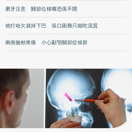
磨牙注意 關節位移嘴恐張不開
他打哈欠就掉下巴 張口困難只能吃流質
兩側臉頰疼痛 小心顳顎關節症候群