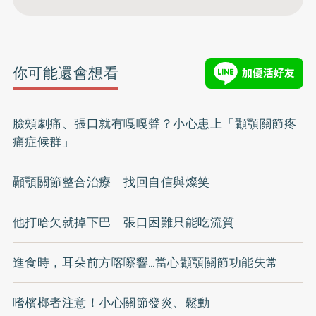
你可能還會想看
臉頰劇痛、張口就有嘎嘎聲？小心患上「顳顎關節疼
痛症候群」
顳顎關節整合治療 找回自信與燦笑
他打哈欠就掉下巴 張口困難只能吃流質
進食時，耳朵前方喀嚓響…當心顳顎關節功能失常
嗜檳榔者注意！小心關節發炎、鬆動