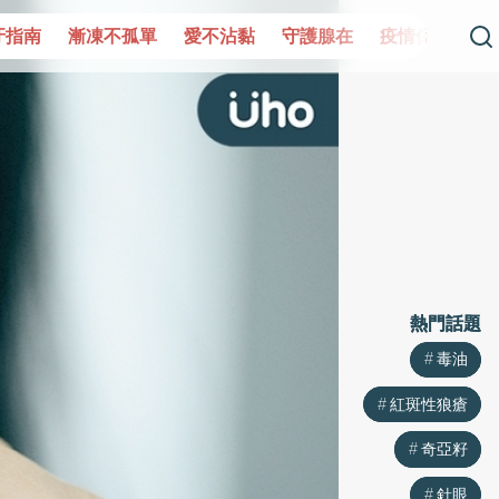
單
愛不沾黏
守護腺在
疫情保衛戰
再生醫學
愛的未
熱門話題
熱門話題
毒油
毒油
紅斑性狼瘡
紅斑性狼瘡
奇亞籽
奇亞籽
針眼
針眼