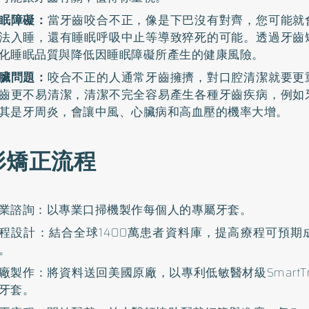
眠障礙：
當牙齒咬合不正，像是下巴沒有對齊，您可能就
法入睡，還有睡眠呼吸中止等導致猝死的可能。透過牙齒
化睡眠品質與降低因睡眠障礙所產生的健康風險。
臟問題：
咬合不正的人通常牙齒擁擠，對口腔清潔就要更
齒更不易清潔，清潔不完全容易產生各種牙齒疾病，例如
其是牙周炎，會讓中風、心臟病和高血壓的機率大增。
形矯正流程
業諮詢：以專業口掃機製作每個人的專屬牙套。
程設計：結合全球1400萬患者資料庫，提高療程可預期
。
廠製作：將資料送回美國原廠，以專利低敏醫材級SmartTr
牙套。