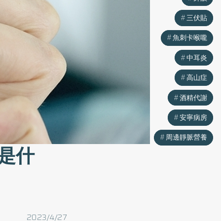
三伏貼
三伏貼
魚刺卡喉嚨
魚刺卡喉嚨
中耳炎
中耳炎
高山症
高山症
酒精代謝
酒精代謝
安寧病房
安寧病房
周邊靜脈營養
周邊靜脈營養
是什
2023/4/27