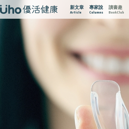
新文章
專家說
讀書趣
疫情保衛戰
再生醫學
愛的未來視
認識攝護腺肥大
Article
Columns
BookClub