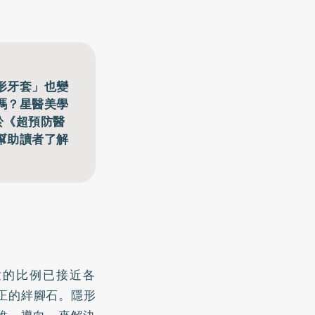
形牙套」也變
嗎？星醫美學
於《超預防醫
幫助讀者了解
童的比例已接近各
正的絆腳石。隱形