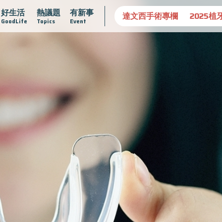
好生活
熱議題
有新事
守護骨骼健康
達文西手術專欄
2025植牙指南
漸凍不孤
GoodLife
Topics
Event