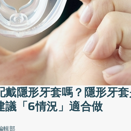
配戴隱形牙套嗎？隱形牙套
建議「6情況」適合做
o編輯部