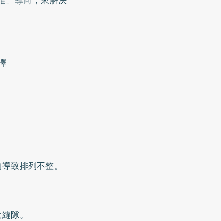
維」導向，來解決
擇
夠導致排列不整。
大縫隙。