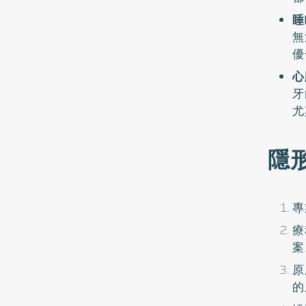
睡
無
優
心
牙
尤
隱
專
療
案
原
的