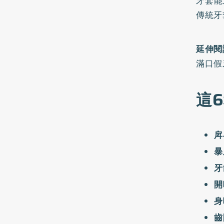
牙套能
傳統牙
延伸閱
滿口假
這
戽
暴
牙
開
身
齒