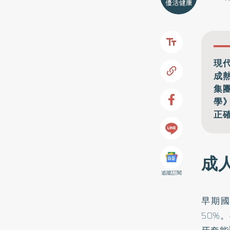
現
成
集
學
正
成
追蹤訂閱
早期
50%