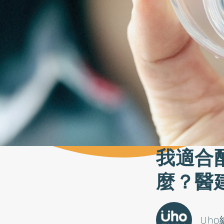
我適合
麼？醫
Uh