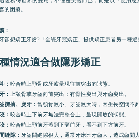
迅速獲得世界的愛用，不僅是美觀而已，而是以「使用思
套的困擾。
讀：
牙卻想矯正牙齒?「全瓷牙冠矯正」提供矯正患者另一種選
6種情況適合做隱形矯正
斗：
咬合時上顎骨或牙齒呈現往前突出的狀態。
牙：
上顎骨或牙齒向前突出；有骨性突出與牙齒突出。
齒擁擠、虎牙：
當顎骨較小、牙齒較大時，因生長空間不
咬：
咬合時上下前牙無法完整合上，呈現開放的狀態。
咬：
咬合時上顎前牙蓋到下顎前牙，看不到下方前牙。
間縫隙：
牙齒間縫隙很大，通常牙床比牙齒大，造成齒間