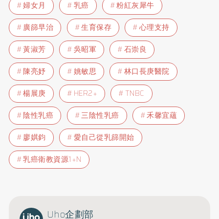
婦女月
乳癌
粉紅灰犀牛
廣篩早治
生育保存
心理支持
黃淑芳
吳昭軍
石崇良
陳亮妤
姚敏思
林口長庚醫院
楊展庚
HER2+
TNBC
陰性乳癌
三陰性乳癌
禾馨宜蘊
廖娸鈞
愛自己從乳篩開始
乳癌衛教資源1+N
Uho企劃部