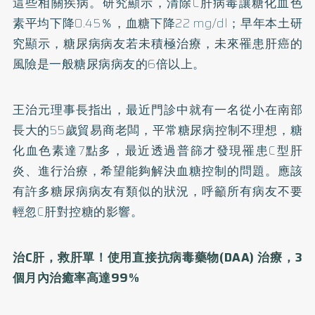
這些相關疾病。研究顯示，清除C肝病毒讓糖化血色
素平均下降0.45％，血糖下降22 mg/dl；早年本土研
究顯示，糖尿病病友若未積極治療，未來罹患肝癌的
風險是一般糖尿病病友的6倍以上。
王治元理事長指出，最近門診中就有一名從小在南部
長大的55歲貿易商老闆，平常糖尿病控制不理想，糖
化血色素達7點多，最近透過普篩才發現罹患C型肝
炎、進行治療，希望能夠解決血糖控制的問題。應該
有許多糖尿病病友有類似的狀況，呼籲所有病友不要
輕忽C肝對控糖的影響。
治C肝，救肝單！使用直接抗病毒藥物(DAA) 治療，3
個月內治癒率高達99%