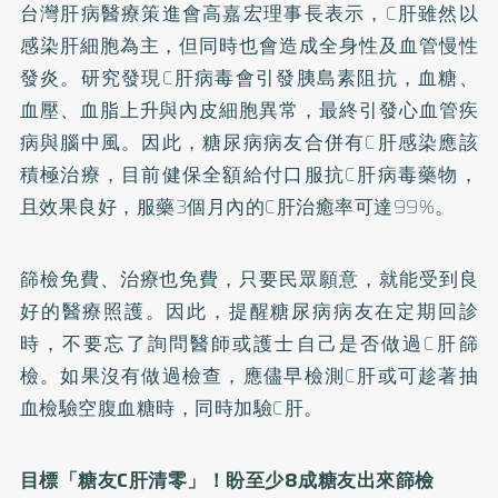
台灣肝病醫療策進會高嘉宏理事長表示，C肝雖然以
感染肝細胞為主，但同時也會造成全身性及血管慢性
發炎。研究發現C肝病毒會引發胰島素阻抗，血糖、
血壓、血脂上升與內皮細胞異常，最終引發心血管疾
病與腦中風。因此，糖尿病病友合併有C肝感染應該
積極治療，目前健保全額給付口服抗C肝病毒藥物，
且效果良好，服藥3個月內的C肝治癒率可達99%。
篩檢免費、治療也免費，只要民眾願意，就能受到良
好的醫療照護。因此，提醒糖尿病病友在定期回診
時，不要忘了詢問醫師或護士自己是否做過C肝篩
檢。如果沒有做過檢查，應儘早檢測C肝或可趁著抽
血檢驗空腹血糖時，同時加驗C肝。
目標「糖友C肝清零」！盼至少8成糖友出來篩檢