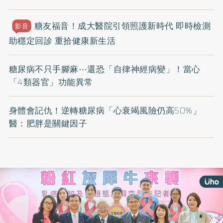
糖友福音！成大醫院引領照護新時代 即時檢測
影音
助穩定回診 重拾健康新生活
糖尿病不只手腳麻⋯還恐「自律神經病變」！當心
「4類器官」功能異常
身體會記仇！逆轉糖尿病「心衰竭風險仍高50%」
醫：肥胖是關鍵因子