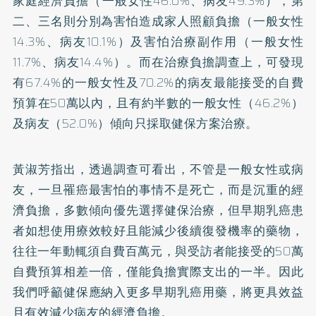
家庭經濟負擔（一般女性46.0%、病友49.3%），第
二、三名則分別為害怕造成家人照顧負擔（一般女性
14.3%、病友10.1%）及害怕治療副作用（一般女性
11.7%、病友14.4%）。而在治療負擔調查上，可發現
有67.4%的一般女性及70.2%的病友最能接受的自費
預算在50萬以內，且有約半數的一般女性（46.2%）
及病友（52.0%）傾向只採取健保方案治療。
黃淑芳指出，透過調查可看出，不管是一般女性或病
友，一旦罹癌最害怕的事情不是死亡，而是沉重的經
濟負擔，多數傾向優先選擇健保治療，但早期乳癌患
者如想使用療效較好且能減少後續復發機率的藥物，
往往一年動輒須自費百萬元，與受訪者能接受的50萬
自費預算相差一倍，僅能負擔實際支出的一半。因此
我們呼籲健保應納入更多早期乳癌用藥，將更具效益
且有效減少病友的經濟負擔。