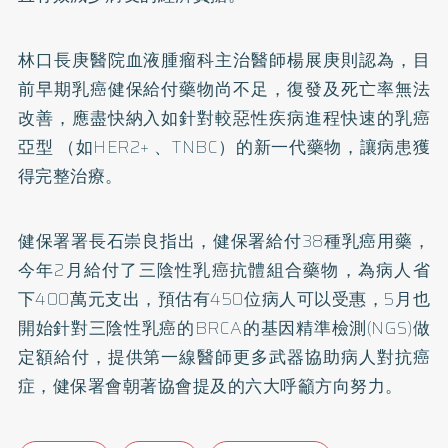
林口長庚醫院血液腫瘤科主治醫師楊展庚則認為，目
前早期乳癌健保給付藥物尚不足，復發及死亡率無法
改善，應盡快納入如針對較惡性疾病進程快速的乳癌
亞型 （如HER2+ 、TNBC）的新一代藥物，讓病患獲
得完整治療。
健保署署長石崇良指出，健保署給付38種乳癌用藥，
今年2月給付了三陰性乳癌抗體組合藥物，為病人省
下400萬元支出，預估有450位病人可以受惠，5月也
開始針對三陰性乳癌的BRCA的基因精準檢測(NGS)做
定額給付，提供第一線醫師更多武器協助病人對抗癌
症，健保署會朝著協會提及的六大呼籲方向努力。