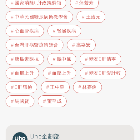
國家消除C肝政策綱領
蒲若芳
中華民國糖尿病衛教學會
王治元
心血管疾病
腎臟疾病
台灣肝病醫療策進會
高嘉宏
胰島素阻抗
腦中風
糖友C肝清零
血脂上升
血壓上升
糖友C肝愛計較
C肝篩檢
王中皇
林嘉俐
馬國賢
董至成
Uho企劃部