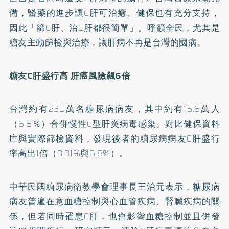
備，醫藥的進步讓C肝可治癒、健保也有充分支持，
因此「篩C肝、治C肝都很簡單」。呼籲全民，尤其是
糖友主動篩檢與治療，讓肝病不再是台灣的國病。
糖友C肝盛行高 肝癌風險飆6倍
台灣約有230萬名糖尿病病友，其中約有15.6萬人
（6.8％）合併慢性C型肝炎病毒感染。對比健保資料
庫與實際篩檢資料，發現後者的糖尿病病友C肝盛行
率高出1倍（3.31%與6.8%）。
中華民國糖尿病衛教學會理事長王治元表示，糖尿病
病友普遍在意血糖控制與心血管疾病、腎臟疾病的關
係，但若同時罹患C肝，也會影響血糖控制並且併發