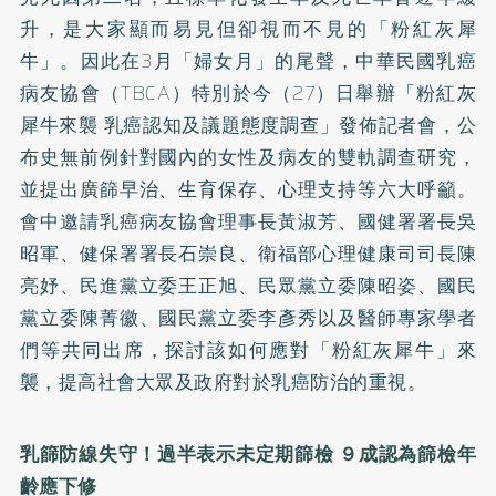
升，是大家顯而易見但卻視而不見的「粉紅灰犀
牛」。因此在3月「婦女月」的尾聲，中華民國乳癌
病友協會（TBCA）特別於今（27）日舉辦「粉紅灰
犀牛來襲 乳癌認知及議題態度調查」發佈記者會，公
布史無前例針對國內的女性及病友的雙軌調查研究，
並提出廣篩早治、生育保存、心理支持等六大呼籲。
會中邀請乳癌病友協會理事長黃淑芳、國健署署長吳
昭軍、健保署署長石崇良、衛福部心理健康司司長陳
亮妤、民進黨立委王正旭、民眾黨立委陳昭姿、國民
黨立委陳菁徽、國民黨立委李彥秀以及醫師專家學者
們等共同出席，探討該如何應對「粉紅灰犀牛」來
襲，提高社會大眾及政府對於乳癌防治的重視。
乳篩防線失守！過半表示未定期篩檢 ９成認為篩檢年
齡應下修