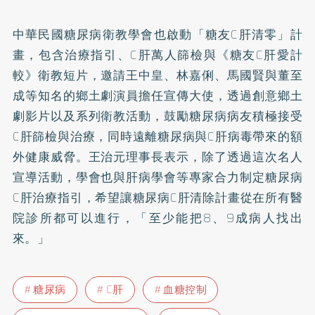
中華民國糖尿病衛教學會也啟動「糖友C肝清零」計
畫，包含治療指引、C肝萬人篩檢與《糖友C肝愛計
較》衛教短片，邀請王中皇、林嘉俐、馬國賢與董至
成等知名的鄉土劇演員擔任宣傳大使，透過創意鄉土
劇影片以及系列衛教活動，鼓勵糖尿病病友積極接受
C肝篩檢與治療，同時遠離糖尿病與C肝病毒帶來的額
外健康威脅。王治元理事長表示，除了透過這次名人
宣導活動，學會也與肝病學會等專家合力制定糖尿病
C肝治療指引，希望讓糖尿病C肝清除計畫從在所有醫
院診所都可以進行，「至少能把8、9成病人找出
來。」
糖尿病
C肝
血糖控制