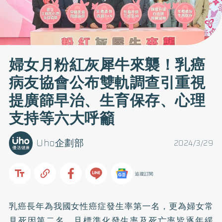
婦女月粉紅灰犀牛來襲！乳癌
病友協會公布雙軌調查引重視
提廣篩早治、生育保存、心理
支持等六大呼籲
Uho企劃部
2024/3/29
追蹤訂閱
乳癌長年為我國女性癌症發生率第一名，更為婦女常
見死因第二名，且標準化發生率及死亡率皆逐年緩