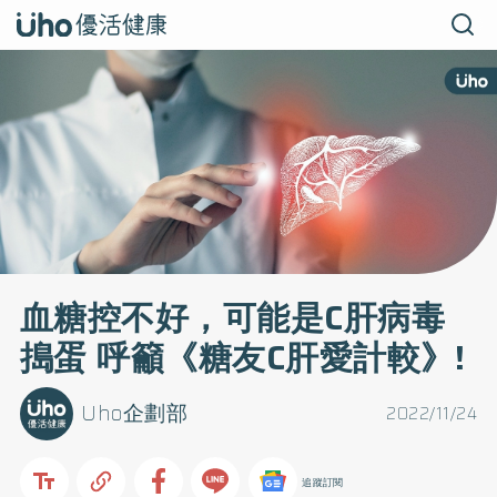
血糖控不好，可能是C肝病毒
搗蛋 呼籲《糖友C肝愛計較》!
Uho企劃部
2022/11/24
追蹤訂閱