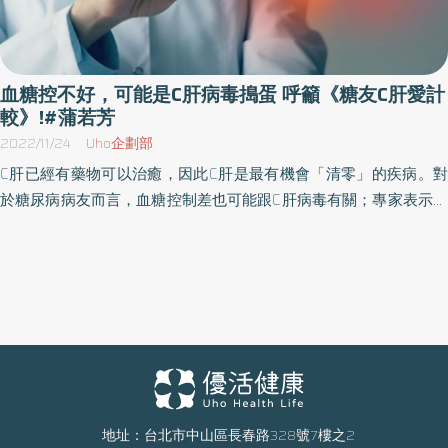
邱弘毅博士、數位發展部數位產業署署長呂正華與產業界代表台灣
羅氏醫療診斷設備公司總經理吳慶城等人皆應邀出席。 輔大醫學院
葉炳強院長開幕致詞時指出，此次大力邀集海內外產官學專家齊聚
一堂，企盼為我國數位技術在醫療健康領域發展發揮影響力，攜手
血糖控不好，可能是C肝病毒搗蛋 呼籲《糖友C肝愛計
提高病患照護品質與醫療效能。主辦單位輔大數據科學中心執行長
較》!#蒲若芳
蒲若芳博士表示，期待透過國內外專家學者集思廣益，促進病患參
2022/11/24
Uho企劃部
與數位健康、加強臨床實踐和健康政策之間的溝通與協作，以推動
C肝已經有藥物可以治癒，因此C肝是最有機會「清零」的疾病。對
數位健康技術在醫療健康領域的應用與發展。 數位健康助益廣，有
於糖尿病病友而言，血糖控制差也可能跟C肝病毒有關；專家表示，
助提升診斷、治療、預測、研究發展與政策制定 數位健康技術的應
合併C肝感染的糖尿病病友治癒後，不僅有助血糖控制，也可降低心
用十分廣泛，包含數據分析與運用、電子病歷、遠端診療、健康監
血管疾病、腦中風、腎臟疾病等常見併發症風險，更能夠降低罹患
測等。台北醫學大學數據處數據長許明暉教授發表專題演講時說
肝癌的風險。 中華民國糖尿病衛教學會推出《糖友C肝愛計較》創意
明，運用數位健康技術將可突破過去的醫療限制，對於診斷、治
鄉土劇衛教影片以及系列衛教活動，邀請大家熟悉的鄉土劇演員化
療、疾病預測、促進研究發展等皆有幫助。而新冠疫情更成為加速
身衛教大使，與專家共同呼籲全台糖尿病病友篩C肝、治C肝，別讓
器，健保署黃兆杰組長舉例，疫情之下政府對遠距醫療、視訊診療
自己的健康受到肝病的威脅。 百萬糖友篩起來 超前世衛2025消除C
等都有相關推動與放寬。然數位健康技術的推動仍需法源、財政、
肝 世界衛生組織訂於2030年消除病毒性肝炎，衛生福利部也擬定
科技以及真實數據等共同並進。遠從英國來台與會的National
「國家消除C肝政策綱領」，希望提早於2025年達成消除C肝的願
Institute for Health and Care Excellence(NICE)專家英國格拉斯哥大
景。為了協助更多民眾及早發現與治療，政府擴大補助成人預防保
地址：台北市中山區長春路328號7樓之2