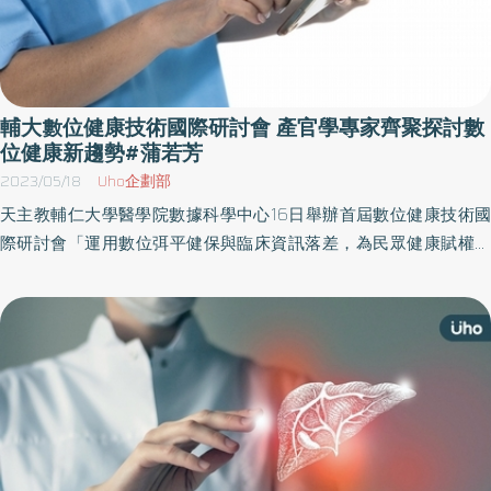
輔大數位健康技術國際研討會 產官學專家齊聚探討數
位健康新趨勢#蒲若芳
2023/05/18
Uho企劃部
天主教輔仁大學醫學院數據科學中心16日舉辦首屆數位健康技術國
際研討會「運用數位弭平健保與臨床資訊落差，為民眾健康賦權」
(“Empowering Patients with Digital Health: Bridging the Gap
between Clinical Practice and Reimbursement Policy”)，邀集國內
外專家學者共同探討數位健康在診斷、預測、治療的最新趨勢和應
用，以及健保給付的限制和挑戰。輔大醫學院院長葉炳強教授、輔
大學術副校長王英洲教授、輔大數據科學中心執行長蒲若芳博士、
國立陽明交通大學前校長郭旭崧教授、台北醫學大學數據處數據長
許明暉教授、衛生福利部中央健康保險署醫務管理組黃兆杰組長、
輔大附設醫院副院長江福田醫師、國衛院群體健康科學研究所所長