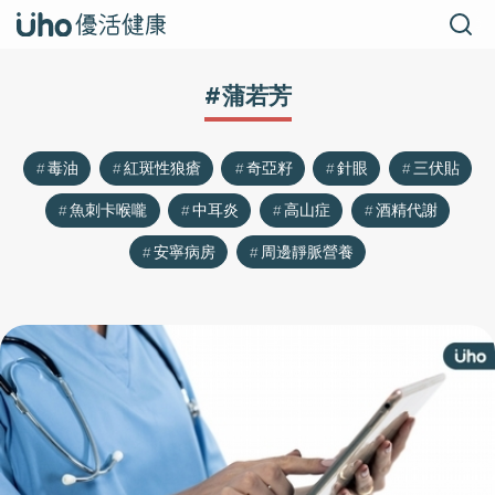
#蒲若芳
毒油
紅斑性狼瘡
奇亞籽
針眼
三伏貼
魚刺卡喉嚨
中耳炎
高山症
酒精代謝
安寧病房
周邊靜脈營養