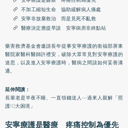
安寧療護是醫療 疼痛控制為優先
不加工縮短生命 協助緩解病人痛處
安寧非放棄救治 而是見死不亂救
醫療決定應提早談 安寧病房非終點站
藥害救濟基金會邀請長年從事安寧療護的衛福部屏東
醫院家醫科醫師許禮安，破除大眾常見對安寧療護的
迷思，以及進入安寧療護時，醫病之間該如何妥善溝
通。
延伸閱讀：
長輩老是半夜不睡、一直領錢送人⋯過來人親解「照
護10大困境」
安寧療護是醫療 疼痛控制為優先