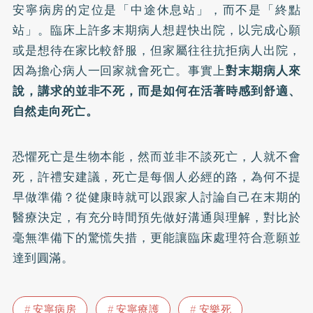
安寧病房的定位是「中途休息站」，而不是「終點
站」。臨床上許多末期病人想趕快出院，以完成心願
或是想待在家比較舒服，但家屬往往抗拒病人出院，
因為擔心病人一回家就會死亡。事實上
對末期病人來
說，講求的並非不死，而是如何在活著時感到舒適、
自然走向死亡。
恐懼死亡是生物本能，然而並非不談死亡，人就不會
死，許禮安建議，死亡是每個人必經的路，為何不提
早做準備？從健康時就可以跟家人討論自己在末期的
醫療決定，有充分時間預先做好溝通與理解，對比於
毫無準備下的驚慌失措，更能讓臨床處理符合意願並
達到圓滿。
安寧病房
安寧療護
安樂死