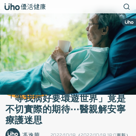
「等我病好要環遊世界」竟是
不切實際的期待⋯醫親解安寧
療護迷思
馮逸華
2022/10/18（2022/10/18 18:0更新）