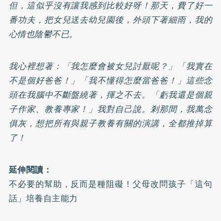
但，這似乎沒有讓我感到比較好呀！那天，費了好一
番功夫，把女兒送去幼兒園後，外頭下著細雨，我的
心情也陰鬱不已。
我心裡想著：「我怎麼會被女兒討厭呢？」「我實在
不是個好爸爸！」「我不懂得怎麼當爸爸！」這些念
頭在我腦中不斷盤繞著，揮之不去。「虧我還是個親
子作家、教養專家！」我對自己說。剎那間，我萬念
俱灰，想把所有與親子教養有關的演講，全都推掉算
了！
延伸閱讀：
不必要的幫助，反而是種阻礙！父母改問孩子「這句
話」培養自主能力