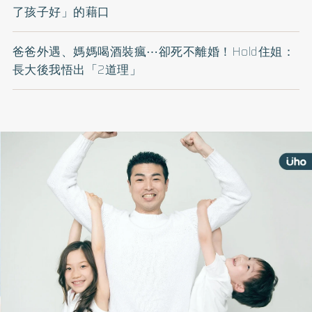
了孩子好」的藉口
爸爸外遇、媽媽喝酒裝瘋⋯卻死不離婚！Hold住姐：
長大後我悟出「2道理」