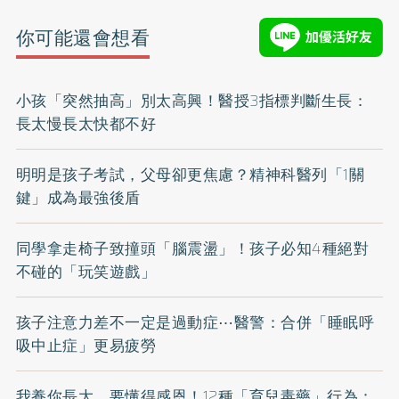
你可能還會想看
小孩「突然抽高」別太高興！醫授3指標判斷生長：
長太慢長太快都不好
明明是孩子考試，父母卻更焦慮？精神科醫列「1關
鍵」成為最強後盾
同學拿走椅子致撞頭「腦震盪」！孩子必知4種絕對
不碰的「玩笑遊戲」
孩子注意力差不一定是過動症⋯醫警：合併「睡眠呼
吸中止症」更易疲勞
我養你長大，要懂得感恩！12種「育兒毒藥」行為：