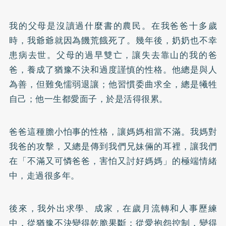
我的父母是沒讀過什麼書的農民。在我爸爸十多歲
時，我爺爺就因為饑荒餓死了。幾年後，奶奶也不幸
患病去世。父母的過早雙亡，讓失去靠山的我的爸
爸，養成了猶豫不決和過度謹慎的性格。他總是與人
為善，但難免懦弱退讓；他習慣委曲求全，總是犧牲
自己；他一生都愛面子，於是活得很累。
爸爸這種膽小怕事的性格，讓媽媽相當不滿。我媽對
我爸的攻擊，又總是傳到我們兄妹倆的耳裡，讓我們
在「不滿又可憐爸爸，害怕又討好媽媽」的極端情緒
中，走過很多年。
後來，我外出求學、成家，在歲月流轉和人事歷練
中，從猶豫不決變得乾脆果斷；從愛抱怨控制，變得