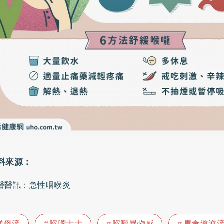
醫醫訊：急性咽喉炎
涕倒流
喉嚨卡卡
喉嚨異物感
胃食道逆