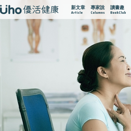
新文章
專家說
讀書趣
戰
再生醫學
愛的未來視
認識攝護腺肥大
守護骨骼健
Article
Columns
BookClub