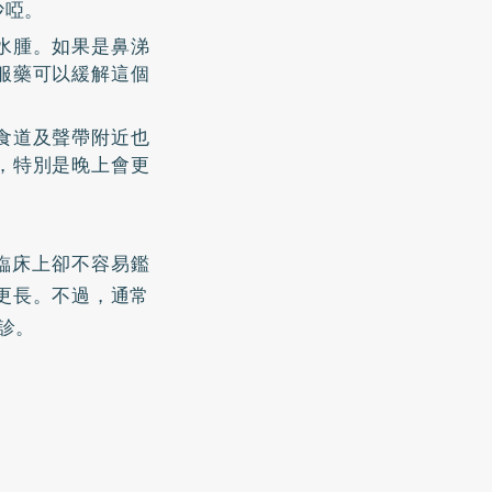
沙啞。
水腫。如果是鼻涕
服藥可以緩解這個
食道及聲帶附近也
，特別是晚上會更
臨床上卻不容易鑑
更長。不過，通常
診。