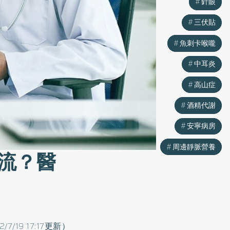
針眼
針眼
三伏貼
三伏貼
魚刺卡喉嚨
魚刺卡喉嚨
中耳炎
中耳炎
高山症
高山症
酒精代謝
酒精代謝
安寧病房
安寧病房
周邊靜脈營養
周邊靜脈營養
流？醫
2/7/19 17:17更新）