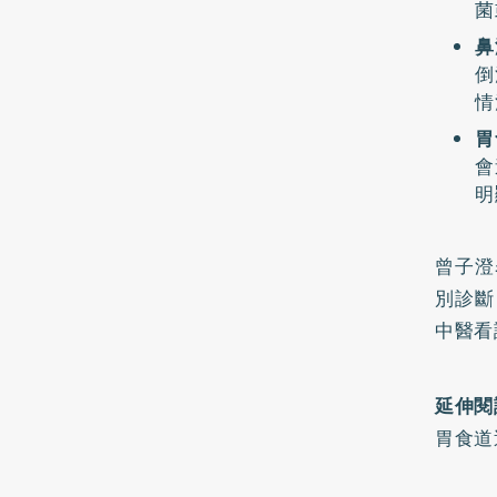
菌
鼻
倒
情
胃
會
明
曾子澄
別診斷
中醫看
延伸閱
胃食道