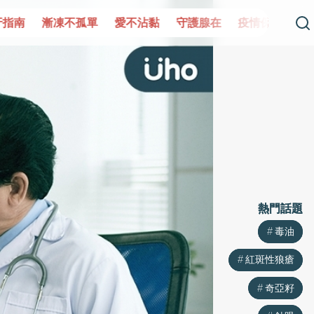
黏
守護腺在
疫情保衛戰
再生醫學
愛的未來視
認
熱門話題
熱門話題
毒油
毒油
紅斑性狼瘡
紅斑性狼瘡
奇亞籽
奇亞籽