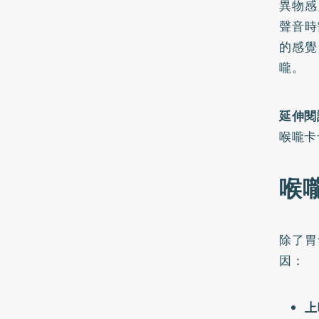
異物感
聲音時
的感覺
嚨。
延伸閱
喉嚨卡
喉
除了胃
因：
上