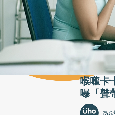
喉嚨卡
曝「聲
馮逸