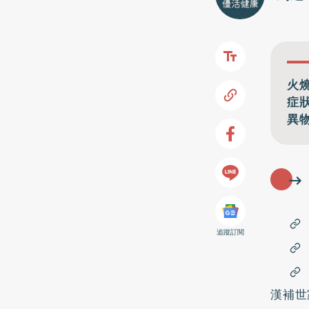
火
症
異
追蹤訂閱
漢補世