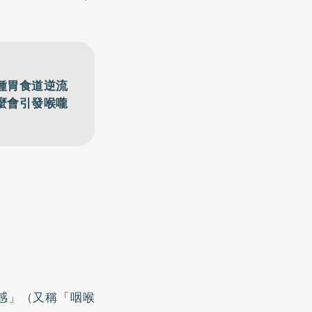
種胃食道逆流
麼會引發喉嚨
感」（又稱「咽喉