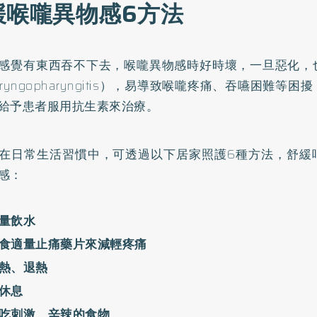
緩喉嚨異物感6方法
感覺有東西吞不下去，喉嚨異物感時好時壞，一旦惡化，
aryngopharyngitis），易導致喉嚨疼痛、吞嚥困難等
給予患者服用抗生素來治療。
在日常生活習慣中，可透過以下居家照護6種方法，舒緩
感：
量飲水
食適量止痛藥片來減輕疼痛
熱、退熱
休息
吃刺激、辛辣的食物