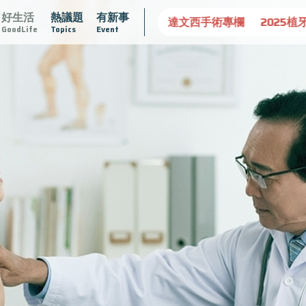
好生活
熱議題
有新事
康
達文西手術專欄
2025植牙指南
漸凍不孤單
愛不沾
GoodLife
Topics
Event