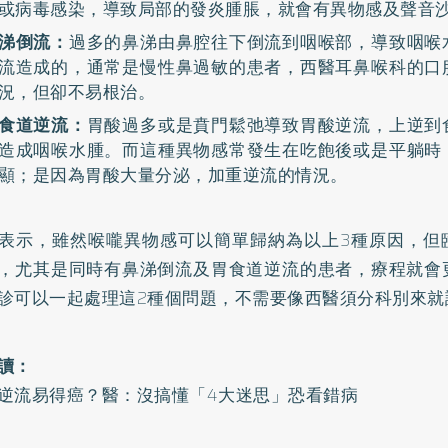
或病毒感染，導致局部的發炎腫脹，就會有異物感及聲音
涕倒流：
過多的鼻涕由鼻腔往下倒流到咽喉部，導致咽喉
流造成的，通常是慢性鼻過敏的患者，西醫耳鼻喉科的口
況，但卻不易根治。
食道逆流：
胃酸過多或是賁門鬆弛導致胃酸逆流，上逆到
造成咽喉水腫。而這種異物感常發生在吃飽後或是平躺時
顯；是因為胃酸大量分泌，加重逆流的情況。
表示，雖然喉嚨異物感可以簡單歸納為以上3種原因，但
，尤其是同時有鼻涕倒流及胃食道逆流的患者，療程就會
診可以一起處理這2種個問題，不需要像西醫須分科別來就
讀：
逆流易得癌？醫：沒搞懂「4大迷思」恐看錯病