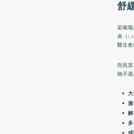
舒
若喉嚨
炎（L
醫生會
而民眾
物不適
大
服
解
多
戒