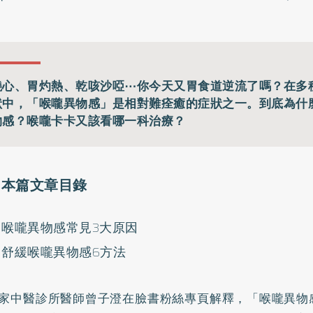
燒心、胃灼熱、乾咳沙啞⋯你今天又胃食道逆流了嗎？在多
狀中，「喉嚨異物感」是相對難痊癒的症狀之一。到底為什
物感？喉嚨卡卡又該看哪一科治療？
本篇文章目錄
喉嚨異物感常見3大原因
舒緩喉嚨異物感6方法
家中醫診所醫師曾子澄在
臉書粉絲專頁
解釋，「喉嚨異物