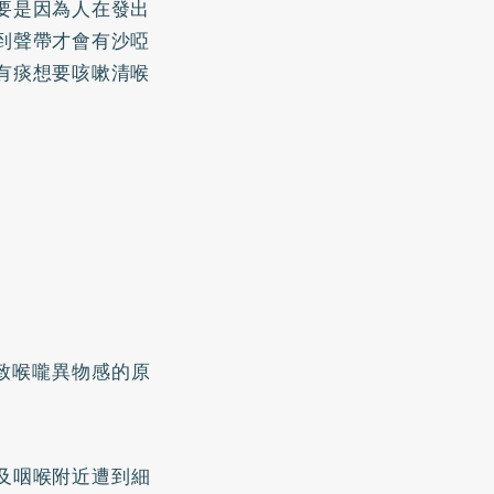
要是因為人在發出
到聲帶才會有沙啞
有痰想要咳嗽清喉
致喉嚨異物感的原
及咽喉附近遭到細