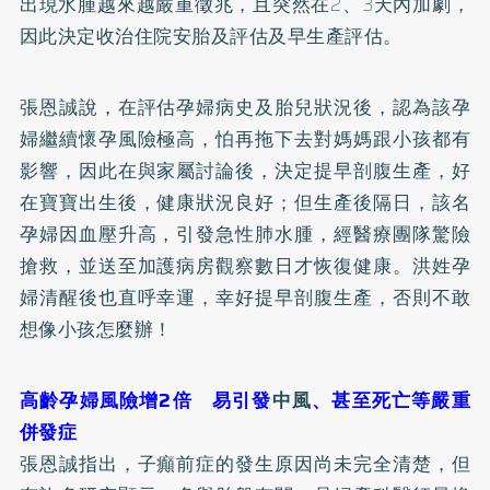
出現水腫越來越嚴重徵兆，且突然在2、3天內加劇，
因此決定收治住院安胎及評估及早生產評估。
張恩誠說，在評估孕婦病史及胎兒狀況後，認為該孕
婦繼續懷孕風險極高，怕再拖下去對媽媽跟小孩都有
影響，因此在與家屬討論後，決定提早剖腹生產，好
在寶寶出生後，健康狀況良好；但生產後隔日，該名
孕婦因血壓升高，引發急性肺水腫，經醫療團隊驚險
搶救，並送至加護病房觀察數日才恢復健康。洪姓孕
婦清醒後也直呼幸運，幸好提早剖腹生產，否則不敢
想像小孩怎麼辦！
高齡孕婦風險增2倍 易引發
中風
、甚至死亡等嚴重
併發症
張恩誠指出，子癲前症的發生原因尚未完全清楚，但