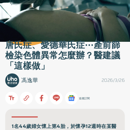
唐氏症、愛德華氏症⋯產前篩
檢染色體異常怎麼辦？醫建議
「這樣做」
馮逸華
2026/3/26
追蹤訂閱
1名44歲婦女懷上第4胎，於懷孕12週時在某醫