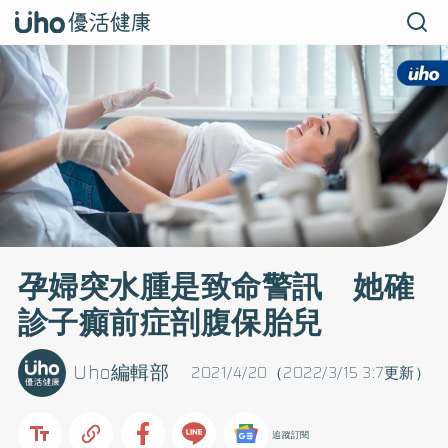
孕婦突水腫是致命警訊 她確
診子癲前症剖腹保胎兒
Uho編輯部
2021/4/20（2022/3/15 3:7更新）
追蹤訂閱