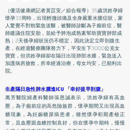
（優活健康網記者黃苡安／綜合報導）35歲洪姓孕婦
懷孕33周時，出現輕微頭痛及全身嚴重水腫症狀，家
人驚覺不對勁緊急送醫，被醫師診斷為子癲前症，醫
師建議住院安胎，並給予肺泡成熟素幫助寶寶肺部成
熟；2天後孕婦狀況仍不穩定，因此決定立即剖腹生
產，在經過醫療團隊努力下，平安生下3000公克女
寶寶，但洪姓孕婦卻在隔日出現肺部水腫，緊急送入
加護病房搶救，所幸經過治療，母女均安，已順利出
院。
生產隔日急性肺水腫進ICU 「幸好提早剖腹」
萬芳醫院婦產科醫師張恩誠表示，洪姓孕婦有
高血
壓
，為子癲前症的高危險族群，懷孕期間又出現高血
糖現象，為妊娠
糖尿病
患者，雖然懷孕初期產檢正
常，且血壓跟血糖控制良好，但在懷孕中期時，慢慢