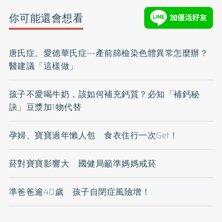
你可能還會想看
唐氏症、愛德華氏症⋯產前篩檢染色體異常怎麼辦？
醫建議「這樣做」
孩子不愛喝牛奶，該如何補充鈣質？必知「補鈣秘
訣」豆漿加1物代替
孕婦、寶寶過年懶人包 食衣住行一次Get！
菸對寶寶影響大 國健局籲準媽媽戒菸
準爸爸逾40歲 孩子自閉症風險增！