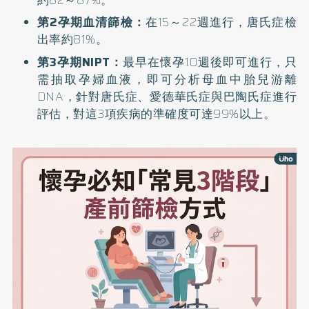
第2孕期血清篩檢：
在15～22週進行，唐氏症檢
出率約81%。
第3孕期NIPT：
最早在懷孕10週後即可進行，只
需抽取孕婦血液，即可分析母血中胎兒游離
DNA，針對唐氏症、愛德華氏症與巴陶氏症進行
評估，對這3項疾病的準確度可達99%以上。