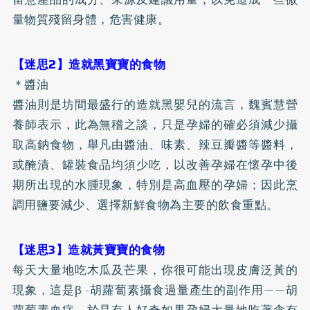
量物質殘留身體，危害健康。
【迷思2】造就黑寶寶的食物
＊醬油
醬油則是坊間最盛行的造就黑嬰兒的流言，魏賓慧營
養師表示，此為無稽之談，只是孕婦的確必須減少攝
取高鈉食物，舉凡由醬油、味素、辣豆瓣醬等醬料，
或醃漬、罐裝食品均須少吃，以改善孕婦在懷孕中後
期所出現的水腫現象，特別是
高血壓
的孕婦；因此烹
調用鹽要減少、選擇新鮮食物為主要的飲食重點。
【迷思3】造就黃寶寶的食物
每天大量地吃木瓜及芒果，你很可能出現皮膚泛黃的
現象，這是β -胡蘿蔔素攝食過量產生的副作用——胡
蘿蔔素血症，於是有人好奇如果孕婦大量地吃著含有