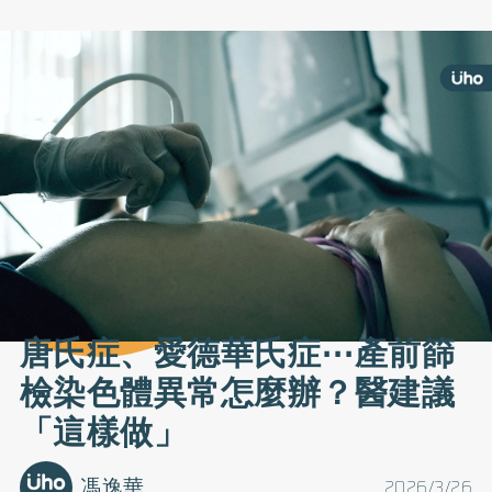
唐氏症、愛德華氏症⋯產前篩
檢染色體異常怎麼辦？醫建議
「這樣做」
馮逸華
2026/3/26