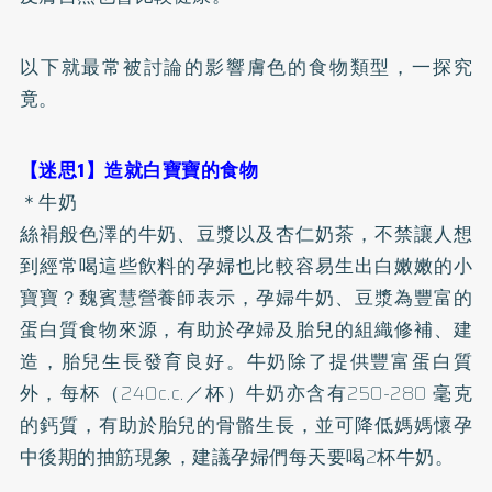
以下就最常被討論的影響膚色的食物類型，一探究
竟。
【迷思1】造就白寶寶的食物
＊牛奶
絲裐般色澤的牛奶、豆漿以及杏仁奶茶，不禁讓人想
到經常喝這些飲料的孕婦也比較容易生出白嫩嫩的小
寶寶？魏賓慧營養師表示，孕婦牛奶、豆漿為豐富的
蛋白質食物來源，有助於孕婦及胎兒的組織修補、建
造，胎兒生長發育良好。牛奶除了提供豐富蛋白質
外，每杯（240c.c.／杯）牛奶亦含有250-280 毫克
的
鈣
質，有助於胎兒的骨骼生長，並可降低媽媽懷孕
中後期的抽筋現象，建議孕婦們每天要喝2杯牛奶。