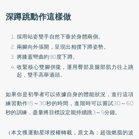
深蹲跳動作這樣做
採用站姿雙手自然下垂於身體兩側。
兩腳向外張開，呈現出相撲下蹲姿勢。
將膝蓋彎曲約90度下蹲。
收緊核心雙腳併攏，運用臀部及腿部肌力往上跳
起，雙手高舉過頭。
如果你是初學者可以依據自身的體能狀況，進行這項
練習動作15～30秒的時間，進階時可以嘗試30～60
秒的訓練，盡量將目標設定能持續跳3～5分鐘。
（本文獲運動星球授權轉載，原文為：
超強燃脂的波