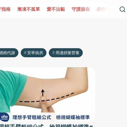
漸凍不孤單
愛不沾黏
守護腺在
疫情保衛戰
再生醫
酒精代謝
安寧病房
周邊靜脈營養
理想手臂粗細公式 檢視蝴蝶袖標準#