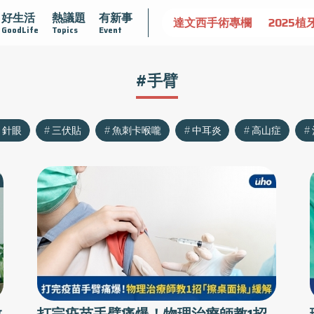
好生活
熱議題
有新事
腺肥大
守護骨骼健康
達文西手術專欄
2025植牙指南
GoodLife
Topics
Event
#手臂
針眼
三伏貼
魚刺卡喉嚨
中耳炎
高山症
教
打完疫苗手臂痛爆！物理治療師教1招