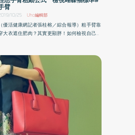
手臂
2019/10/25
Uho編輯部
（優活健康網記者張桂榕／綜合報導）粗手臂靠
穿大衣遮住肥肉？其實更顯胖！如何檢視自己的
手臂粗細度？可以使用以下這個公式得到標準答
案！「女性上臂圍度計算公式：低限身高（cm）
×0.145～高限身高（cm）×0.16例如：身高158公
分，手臂粗細的標準範圍就是 22.91（公分）～
25.28（公分）。如果超過標準範圍，那就趕緊
學瘦手臂3動作，燃燒晃動的掰掰袖，打造結實
線條，不論無袖背心還是長袖毛衣，都能美美上
身。鍛鍊肩關節周圍肌群 可瘦手臂又挺胸其
實，手臂好不好看雖然和粗細有一定關係，但更
大的關係來自緊緻度，手臂肌肉結實但又不至於
過度發達，變成金剛芭比，是人人羨慕的完美手
臂線條！鍛鍊肩關節周圍肌群，讓你瘦手臂又挺