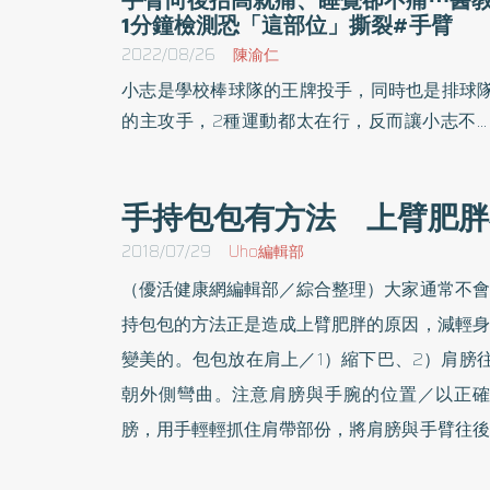
1分鐘檢測恐「這部位」撕裂#手臂
2022/08/26
陳渝仁
小志是學校棒球隊的王牌投手，同時也是排球
的主攻手，2種運動都太在行，反而讓小志不
道要專注在哪項運動比較好。
手持包包有方法 上臂肥胖
2018/07/29
Uho編輯部
（優活健康網編輯部／綜合整理）大家通常不會
持包包的方法正是造成上臂肥胖的原因，減輕身
變美的。包包放在肩上／1）縮下巴、2）肩膀
朝外側彎曲。注意肩膀與手腕的位置／以正確
膀，用手輕輕抓住肩帶部份，將肩膀與手臂往後
側。NG！這樣對肩膀與手臂的負擔較大／在駝