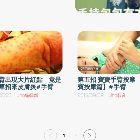
臂肥胖和肩膀酸痛。包包放在
自然復原，不需要特別治療。但若想即時緩解肩
度彎曲、3）手腕輕輕地朝向外
膀疼痛症狀，可先透過復健科理學檢查，確定骨
肘處， 手肘呈90度彎曲，肩
關節真正疼痛原因，再藉由超音波導引注射消炎
背部不挺直會給人衰老感／姿
藥來降低發炎反應，後續搭配物理治療儀器及復
會時常讓肌肉處於緊張的狀態
健運動，幫助患者減輕症狀，盡快回復正常手臂
功能。輕度「肩關節復健操」伸展肌肉減緩痠痛
出版）
衛生福利部南投醫院物理治療師張鈞渝建議，適
度的肩關節活動可伸展攣縮的肌肉群，運動時以
不引發更嚴重痠痛的輕度活動度為原則，以下提
臂出現大片紅點 竟是
第五招 寶寶手臂按摩 
草招來皮膚炎#手臂
寶按摩篇】#手臂
供1招：舉高整隻手臂，手臂內收外展如擦大桌
面動作，使肩膀內外轉動。每次做10下，共5
03/25
Uho編輯部
2015/09/09
Uho影音
組，每組間隔20～30秒，約15～20分鐘。因應
Omicron新型變異株威脅持續，民眾於疫苗接種
後可能發生肩膀疼痛等副作用，通常輕微且於數
天內消失，並隨年齡層增加而減少。若擔心副作
1
2
用者，可先與醫師討論，經諮詢、評估以選擇合