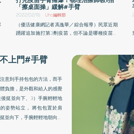
「擦桌面操」緩解#手臂
2022/02/16
Uho編輯部
隊
（優活健康網記者馮逸華／綜合報導）民眾近期
知
踴躍追加施打第3劑疫苗，但不論是哪種疫苗，
接種後最常反應的症狀便是「注射部位疼痛」，
尤其在剛打完疫苗後，手臂不適相當有感，有人
不上門#手臂
痠痛到無法舉起手臂，有人則是睡覺翻身壓到被
痛醒；但復健科醫師就指出，其實這並不一定是
疫苗所導致，也可能是太過緊張、焦慮等心理因
注意到手持包包的方法，而手
素影響。「疫苗注射肩傷害」24小時內就出現衛
體負擔，是外觀和給人的感覺
生福利部南投醫院復健科主任周建文指表示，
往後挺並向下、3）手腕輕輕地
「疫苗注射後的肩傷害」（Shoulder injury
的姿勢站立， 將包包置於肩
related to vaccine administration，SIRVA） 是
指疫苗注射後立即出現肩膀的症狀。據統計，約
挺並向下，手腕輕輕地朝向外
有9成的病患是24小時之內隨即出現症狀，很少
背而肩膀往內側縮的狀態下手
是超過3天才出現肩膀問題，而這些症狀90%會