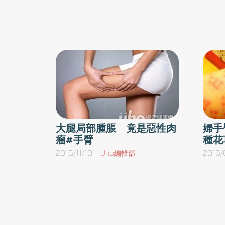
持包包時，會造成肩膀與手臂的負擔，會導致上
手臂上／1）肩膀往後挺並向下、2）手肘呈90
側。手持包包時上臂盡量往後挺／將包包放在手
膀往後挺並向下，手腕輕輕地朝向外側。NG！
勢不良時，包包會變成由肩膀與手臂所支撐，
下。（本文摘自／伸展決定你的胖瘦／瑞麗美人
大腿局部腫脹 竟是惡性肉
婦手
瘤#手臂
種花
2016/11/10
Uho編輯部
2016/