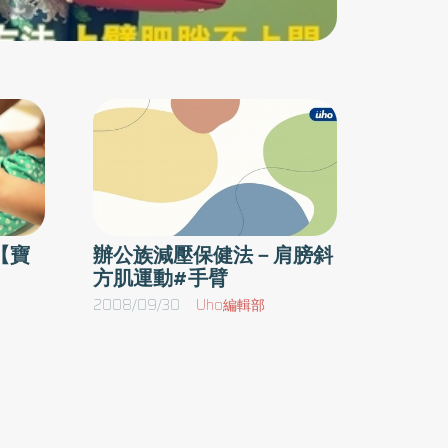
胸！第1招. 球柱揮擊《組數》15〜20秒/3組《動
作》(1) 雙手握拳舉起，掌心向前，手臂與地面平
行，小手臂與手臂呈90度。(2) 手臂往前向下
擺，球頭朝下，掌心向後。(3) 接著雙手往左右伸
直，再依序回到(2)和(1)，並且重複動作。第2招.
手臂內收《組數》15〜20秒/3組《動作》(1) 雙手
張開與地面平行，掌心向後，大拇指朝下。(2)
再將手往身體方向收進來，過程中收微轉動手
臂，讓掌心微微向上，最後讓手臂靠攏身體，重
【寶
辦公族減壓保健法－肩膀斜
方肌運動#手臂
複動作。Tip：動作在瑜珈墊上或坐在椅子上做都
可以，但過程中要記得，保持脊柱伸直，不彎腰
2008/09/30
Uho編輯部
駝背。第3招.反向伏地挺身《組數》15〜20秒/3
組《動作》(1) 在瑜珈墊上，呈現坐姿，雙腳屈
膝，腳底板踩好地面，雙手向後撐地，手指朝身
體方向。(2) 身體後仰，利用手臂的力量Hold住
全身，停頓一下後，再回到起始位置，重複動