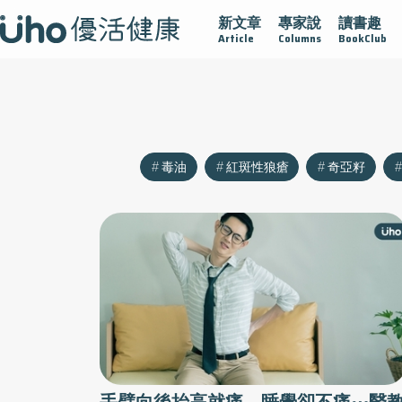
新文章
專家說
讀書趣
守護腺在
疫情保衛戰
再生醫學
愛的未來視
認識攝護
Article
Columns
BookClub
毒油
紅斑性狼瘡
奇亞籽
手臂向後抬高就痛、睡覺卻不痛⋯醫